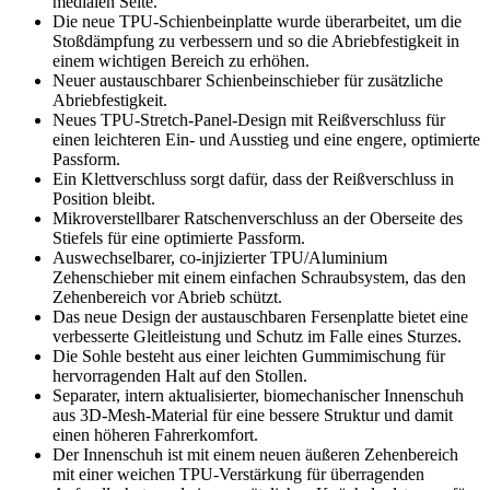
medialen Seite.
Die neue TPU-Schienbeinplatte wurde überarbeitet, um die
Stoßdämpfung zu verbessern und so die Abriebfestigkeit in
einem wichtigen Bereich zu erhöhen.
Neuer austauschbarer Schienbeinschieber für zusätzliche
Abriebfestigkeit.
Neues TPU-Stretch-Panel-Design mit Reißverschluss für
einen leichteren Ein- und Ausstieg und eine engere, optimierte
Passform.
Ein Klettverschluss sorgt dafür, dass der Reißverschluss in
Position bleibt.
Mikroverstellbarer Ratschenverschluss an der Oberseite des
Stiefels für eine optimierte Passform.
Auswechselbarer, co-injizierter TPU/Aluminium
Zehenschieber mit einem einfachen Schraubsystem, das den
Zehenbereich vor Abrieb schützt.
Das neue Design der austauschbaren Fersenplatte bietet eine
verbesserte Gleitleistung und Schutz im Falle eines Sturzes.
Die Sohle besteht aus einer leichten Gummimischung für
hervorragenden Halt auf den Stollen.
Separater, intern aktualisierter, biomechanischer Innenschuh
aus 3D-Mesh-Material für eine bessere Struktur und damit
einen höheren Fahrerkomfort.
Der Innenschuh ist mit einem neuen äußeren Zehenbereich
mit einer weichen TPU-Verstärkung für überragenden