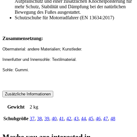
Aufprallschutz und einer zusätzlichen Knöchelpolsterung für
mehr Schutz, Stabilität und Dämpfung bei der natürlichen
Bewegung des Fußes ausgestattet.
Schutzschuhe für Motorradfahrer (EN 13634:2017)
Zusammensetzung:
Obermaterial: andere Materialien; Kunstleder.
Innenfutter und Innensohle: Textilmaterial.
Sohle: Gummi.
Zusätzliche Informationen
Gewicht
2 kg
Schuhgröße
37
,
38
,
39
,
40
,
41
,
42
,
43
,
44
,
45
,
46
,
47
,
48