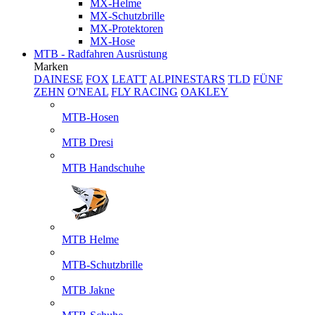
MX-Helme
MX-Schutzbrille
MX-Protektoren
MX-Hose
MTB - Radfahren Ausrüstung
Marken
DAINESE
FOX
LEATT
ALPINESTARS
TLD
FÜNF
ZEHN
O'NEAL
FLY RACING
OAKLEY
MTB-Hosen
MTB Dresi
MTB Handschuhe
MTB Helme
MTB-Schutzbrille
MTB Jakne