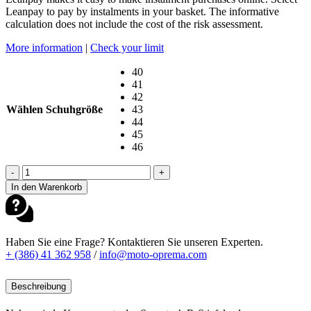
Leanpay to pay by instalments in your basket. The informative
calculation does not include the cost of the risk assessment.
More information
|
Check your limit
40
41
42
Wählen Schuhgröße
43
44
45
46
ALPINESTARS
-
+
SUPERTECH
In den Warenkorb
R
BELÜFTET
LE
FLYTE
Haben Sie eine Frage? Kontaktieren Sie unseren Experten.
MARTINATOR
+ (386) 41 362 958
/
info@moto-oprema.com
STIEFEL
Menge
Beschreibung