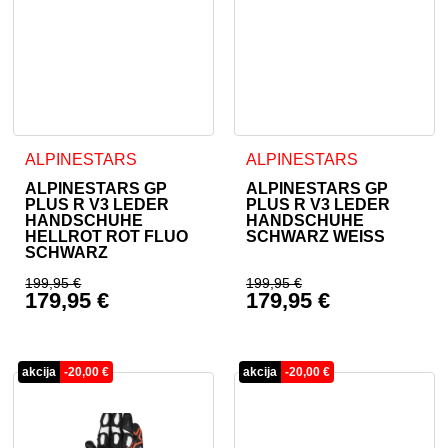
Dieses Produkt weist mehrere Varianten auf. Die Optionen 
Dieses Produkt weist mehrer
ALPINESTARS
ALPINESTARS
ALPINESTARS GP
ALPINESTARS GP
PLUS R V3 LEDER
PLUS R V3 LEDER
HANDSCHUHE
HANDSCHUHE
HELLROT ROT FLUO
SCHWARZ WEISS
SCHWARZ
199,95
€
199,95
€
179,95
€
179,95
€
Ursprünglicher Preis war: 199,95 €
Ursprünglicher Prei
Aktueller Preis ist: 179,95 €.
Aktueller Preis ist: 
akcija
-
20,00
€
akcija
-
20,00
€