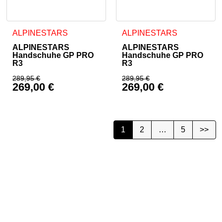
Dieses Produkt weist mehrere Varianten auf. Die Optionen 
Dieses Produkt weist mehrer
ALPINESTARS
ALPINESTARS
ALPINESTARS
ALPINESTARS
Handschuhe GP PRO
Handschuhe GP PRO
R3
R3
289,95
€
289,95
€
269,00
€
269,00
€
Ursprünglicher Preis war: 289,95 €
Ursprünglicher Prei
Aktueller Preis ist: 269,00 €.
Aktueller Preis ist: 
1
2
…
5
>>