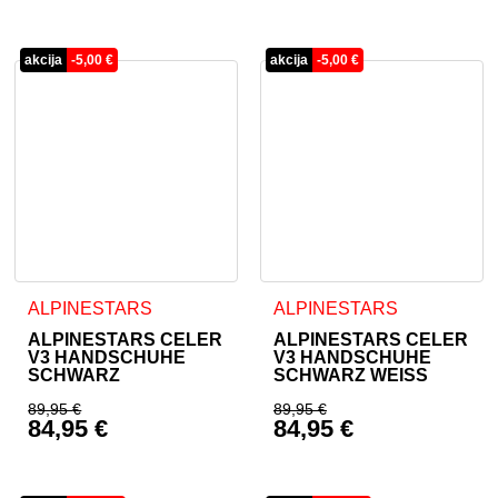
Aktueller Preis ist: 134,95 €.
Aktueller Preis ist: 
akcija
-
5,00
€
akcija
-
5,00
€
Dieses Produkt weist mehrere Varianten auf. Die Optionen 
Dieses Produkt weist mehrer
ALPINESTARS
ALPINESTARS
ALPINESTARS CELER
ALPINESTARS CELER
V3 HANDSCHUHE
V3 HANDSCHUHE
SCHWARZ
SCHWARZ WEISS
89,95
€
89,95
€
84,95
€
84,95
€
Ursprünglicher Preis war: 89,95 €
Ursprünglicher Prei
Aktueller Preis ist: 84,95 €.
Aktueller Preis ist: 