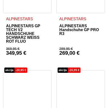
Dieses Produkt weist mehrere Varianten auf. Die Optionen 
Dieses Produkt weist mehrer
ALPINESTARS
ALPINESTARS
ALPINESTARS GP
ALPINESTARS
TECH V2
Handschuhe GP PRO
HANDSCHUHE
R3
SCHWARZ WEISS
ROT FLUO
369,95
€
289,95
€
349,95
€
269,00
€
Ursprünglicher Preis war: 369,95 €
Ursprünglicher Prei
Aktueller Preis ist: 349,95 €.
Aktueller Preis ist: 
akcija
-
20,95
€
akcija
-
20,95
€