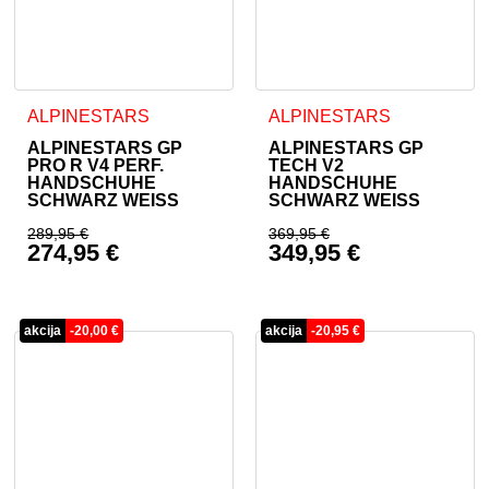
Dieses Produkt weist mehrere Varianten auf. Die Optionen 
Dieses Produkt weist mehrer
ALPINESTARS
ALPINESTARS
ALPINESTARS GP
ALPINESTARS GP
PRO R V4 PERF.
TECH V2
HANDSCHUHE
HANDSCHUHE
SCHWARZ WEISS
SCHWARZ WEISS
289,95
€
369,95
€
274,95
€
349,95
€
Ursprünglicher Preis war: 289,95 €
Ursprünglicher Prei
Aktueller Preis ist: 274,95 €.
Aktueller Preis ist: 
akcija
-
20,00
€
akcija
-
20,95
€