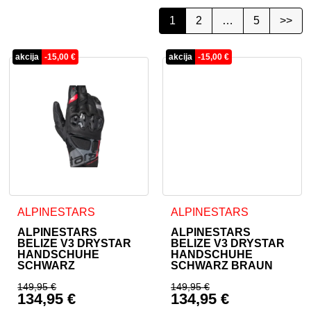
1
2
…
5
>>
akcija
-
15,00
€
akcija
-
15,00
€
Dieses Produkt weist mehrere Varianten auf. Die Optionen 
Dieses Produkt weist mehrer
ALPINESTARS
ALPINESTARS
ALPINESTARS
ALPINESTARS
BELIZE V3 DRYSTAR
BELIZE V3 DRYSTAR
HANDSCHUHE
HANDSCHUHE
SCHWARZ
SCHWARZ BRAUN
149,95
€
149,95
€
134,95
€
134,95
€
Ursprünglicher Preis war: 149,95 €
Ursprünglicher Prei