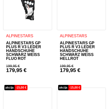
Dieses Produkt weist mehrere Varianten auf. Die Optionen 
Dieses Produkt weist mehrer
ALPINESTARS
ALPINESTARS
ALPINESTARS GP
ALPINESTARS GP
PLUS R V3 LEDER
PLUS R V3 LEDER
HANDSCHUHE
HANDSCHUHE
SCHWARZ WEISS
SCHWARZ WEISS
FLUO ROT
HELLROT
199,95
€
199,95
€
179,95
€
179,95
€
Ursprünglicher Preis war: 199,95 €
Ursprünglicher Prei
Aktueller Preis ist: 179,95 €.
Aktueller Preis ist: 
akcija
-
15,00
€
akcija
-
15,00
€