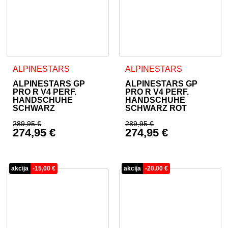
Dieses Produkt weist mehrere Varianten auf. Die Optionen 
Dieses Produkt weist mehrer
ALPINESTARS
ALPINESTARS
ALPINESTARS GP
ALPINESTARS GP
PRO R V4 PERF.
PRO R V4 PERF.
HANDSCHUHE
HANDSCHUHE
SCHWARZ
SCHWARZ ROT
289,95
€
289,95
€
274,95
€
274,95
€
Ursprünglicher Preis war: 289,95 €
Ursprünglicher Prei
Aktueller Preis ist: 274,95 €.
Aktueller Preis ist: 
akcija
-
15,00
€
akcija
-
20,00
€