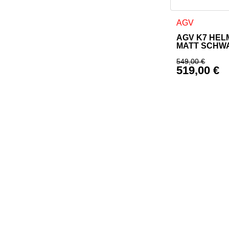
Dieses Produkt
AGV
AGV K7 HEL
MATT SCHW
549,00
€
519,00
€
Ursprüngl
Aktueller 