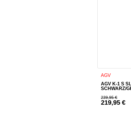
Dieses Produkt
AGV
AGV K-1 S S
SCHWARZ/G
239,95
€
219,95
€
Ursprüngl
Aktueller 