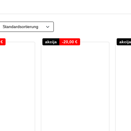
0
€
akcija
-
20,00
€
akcija