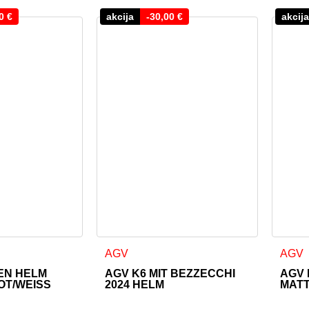
00
€
akcija
-
30,00
€
akcija
 weist mehrere Varianten auf. Die Optionen können auf der Pr
Dieses Produkt weist mehrere Varianten a
Diese
AGV
AGV
EN HELM
AGV K6 MIT BEZZECCHI
AGV 
OT/WEISS
2024 HELM
MAT