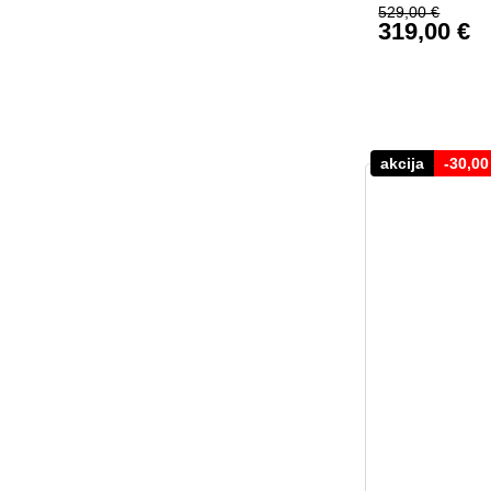
529,00
€
319,00
€
Ursprüngl
Aktueller 
akcija
-
30,0