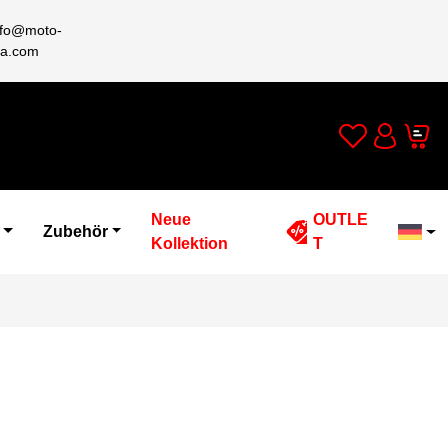
nfo@moto-
a.com
Wishlist
Cart
Account
Neue
OUTLE
Zubehör
Kollektion
T