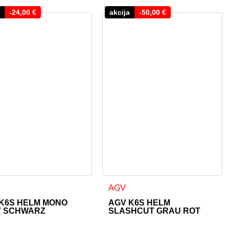
-
24,00
€
akcija
-
50,00
€
oduktseite gewählt werden
uf. Die Optionen können auf der Produktseite gewählt werden
s Produkt weist mehrere Varianten auf. Die Optionen können au
Dieses Produkt weist mehrere Va
AGV
K6S HELM MONO
AGV K6S HELM
T SCHWARZ
SLASHCUT GRAU ROT