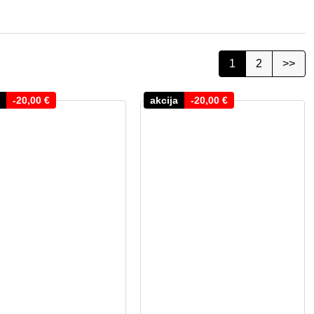
1
2
>>
-
20,00
€
akcija
-
20,00
€