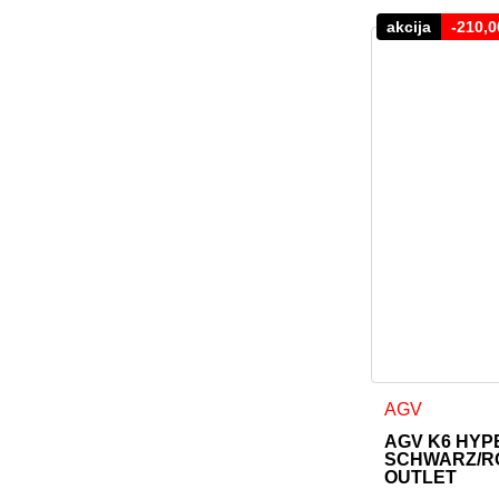
akcija
-
210,
Dieses Produkt
AGV
AGV K6 HYP
SCHWARZ/R
OUTLET