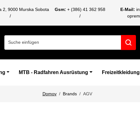
ca 2, 9000 Murska Sobota
Gsm:
+ (386) 41 362 958
E-Mail:
i
oprem
Search for:
ng
MTB - Radfahren Ausrüstung
Freizeitkleidung
Domov
Brands
AGV