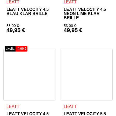
LEATT
LEATT
LEATT VELOCITY 4.5
LEATT VELOCITY 4.5
BLAU KLAR BRILLE
NEON LIME KLAR
BRILLE
53,00
€
53,00
€
49,95
€
49,95
€
Ursprünglicher Preis war: 53,00 €
Ursprünglicher Prei
Aktueller Preis ist: 49,95 €.
Aktueller Preis ist: 
akcija
-
4,00
€
LEATT
LEATT
LEATT VELOCITY 4.5
LEATT VELOCITY 5.5