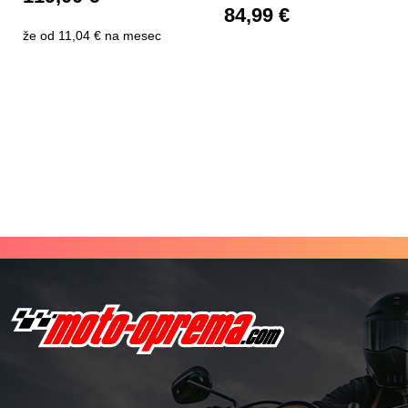
84,99
€
že od
11,04 €
na mesec