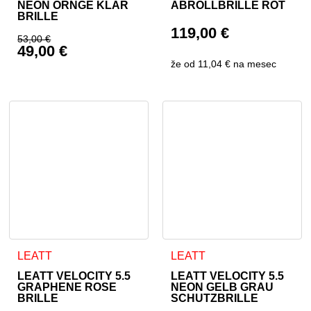
NEON ORNGE KLAR
ABROLLBRILLE ROT
BRILLE
119,00
€
53,00
€
49,00
€
Ursprünglicher Preis war: 53,00 €
že od
11,04 €
na mesec
Aktueller Preis ist: 49,00 €.
LEATT
LEATT
LEATT VELOCITY 5.5
LEATT VELOCITY 5.5
GRAPHENE ROSE
NEON GELB GRAU
BRILLE
SCHUTZBRILLE