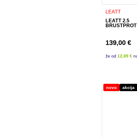
LEATT
LEATT 2.5
BRUSTPROT
139,00
€
že od
12,89 €
n
novo
akcija