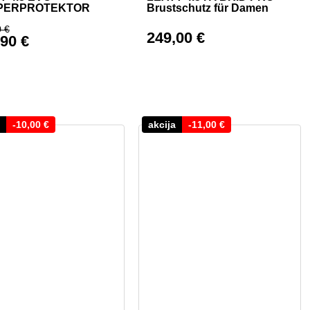
PERPROTEKTOR
Brustschutz für Damen
0
€
249,00
€
,90
€
9,00 €
rünglicher Preis war: 329,00 €
eller Preis ist: 311,90 €.
-
10,00
€
akcija
-
11,00
€