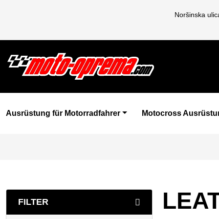
Noršinska uli
Ausrüstung für Motorradfahrer
Motocross Ausrüstu
LEA
FILTER