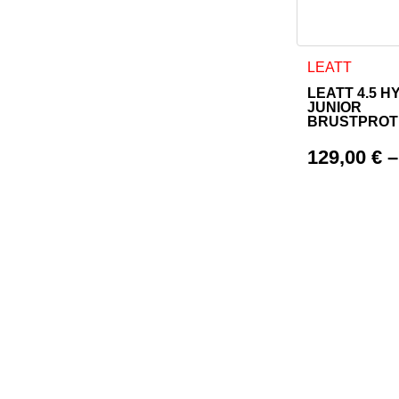
Dieses Produkt
LEATT
LEATT 4.5 H
JUNIOR
BRUSTPROT
129,00
€