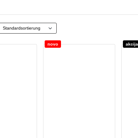
novo
akcija