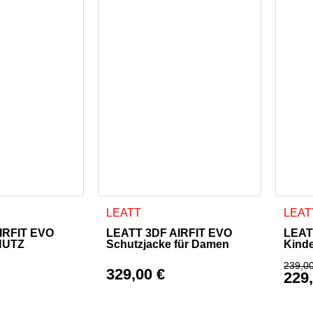
Dieses Produkt weist mehrere Varianten a
Diese
LEATT
LEAT
IRFIT EVO
LEATT 3DF AIRFIT EVO
LEATT
HUTZ
Schutzjacke für Damen
Kind
239,0
329,00
€
229
Ursp
Aktu