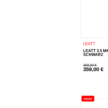
Dieses Produkt
LEATT
LEATT 3.5 M
SCHWARZ
369,00
€
359,00
€
Ursprüngl
Aktueller 
novo