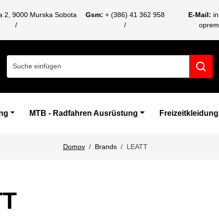
ca 2, 9000 Murska Sobota
Gsm:
+ (386) 41 362 958
E-Mail:
i
oprem
Search for:
ng
MTB - Radfahren Ausrüstung
Freizeitkleidung
Domov
Brands
LEATT
TT