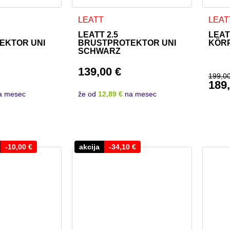
Diese
LEATT
LEAT
LEATT 2.5
LEAT
EKTOR UNI
BRUSTPROTEKTOR UNI
KÖR
SCHWARZ
139,00
€
199,0
189
Ursp
a mesec
že od
12,89 €
na mesec
Aktu
-
10,00
€
akcija
-
34,10
€