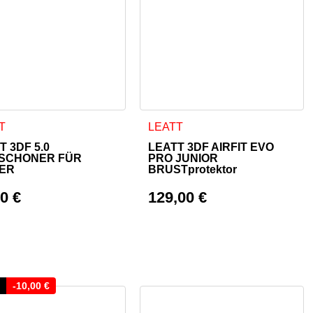
oduktseite gewählt werden
uf. Die Optionen können auf der Produktseite gewählt werden
Dieses Produkt weist mehrere Va
T
LEATT
T 3DF 5.0
LEATT 3DF AIRFIT EVO
ESCHONER FÜR
PRO JUNIOR
ER
BRUSTprotektor
90
€
129,00
€
9,00 €
-
10,00
€