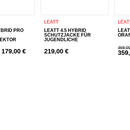
 weist mehrere Varianten auf. Die Optionen können auf der Pr
Dieses Produkt weist mehrere Varianten a
Diese
LEATT
LEAT
YBRID PRO
LEATT 4.5 HYBRID
LEAT
SCHUTZJACKE FÜR
ORA
EKTOR
JUGENDLICHE
369,0
–
179,00
€
219,00
€
359
Ursp
Aktu