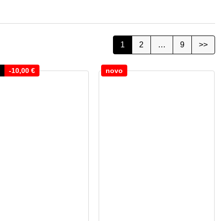
1
2
…
9
>>
-
10,00
€
novo