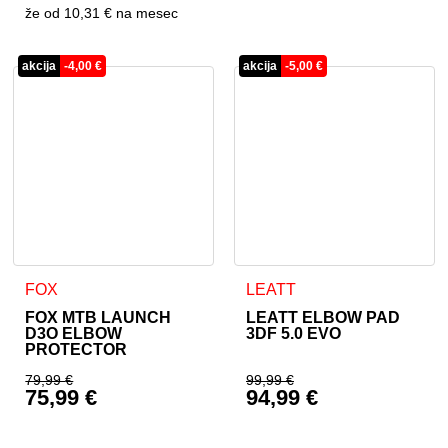
že od
10,31 €
na mesec
akcija
-
4,00
€
akcija
-
5,00
€
Dieses Produkt weist mehrere Varianten auf. Die Optionen 
Dieses Produkt weist mehrer
FOX
LEATT
FOX MTB LAUNCH
LEATT ELBOW PAD
D3O ELBOW
3DF 5.0 EVO
PROTECTOR
79,99
€
99,99
€
75,99
€
94,99
€
Ursprünglicher Preis war: 79,99 €
Ursprünglicher Prei
Aktueller Preis ist: 75,99 €.
Aktueller Preis ist: 