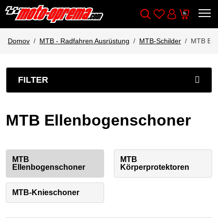
Wishlist
Cart
Išči
Account
Domov
MTB - Radfahren Ausrüstung
MTB-Schilder
MTB Ell
FILTER
MTB Ellenbogenschoner
MTB
MTB
Ellenbogenschoner
Körperprotektoren
MTB-Knieschoner