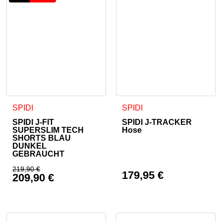
Dieses Produkt weist mehrere Varianten auf. Die Optionen 
Dieses Produkt weist mehrer
SPIDI
SPIDI
SPIDI J-FIT
SPIDI J-TRACKER
SUPERSLIM TECH
Hose
SHORTS BLAU
DUNKEL
GEBRAUCHT
219,90
€
179,95
€
209,90
€
Ursprünglicher Preis war: 219,90 €
Aktueller Preis ist: 209,90 €.