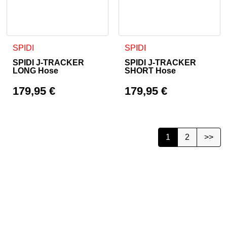
Dieses Produkt weist mehrere Varianten auf. Die Optionen 
Dieses Produkt weist mehrer
SPIDI
SPIDI
SPIDI J-TRACKER
SPIDI J-TRACKER
LONG Hose
SHORT Hose
179,95
€
179,95
€
1
2
>>