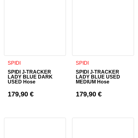
Dieses Produkt weist mehrere Varianten auf. Die Optionen 
Dieses Produkt weist mehrer
SPIDI
SPIDI
SPIDI J-TRACKER
SPIDI J-TRACKER
LADY BLUE DARK
LADY BLUE USED
USED Hose
MEDIUM Hose
179,90
€
179,90
€