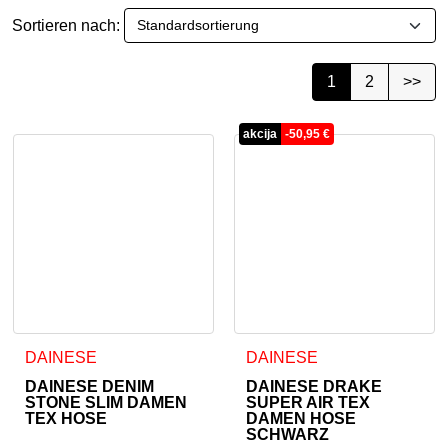
Sortieren nach:
1
2
>>
akcija
-
50,95
€
Dieses Produkt weist mehrere Varianten auf. Die Optionen 
Dieses Produkt weist mehrer
DAINESE
DAINESE
DAINESE DENIM
DAINESE DRAKE
STONE SLIM DAMEN
SUPER AIR TEX
TEX HOSE
DAMEN HOSE
SCHWARZ