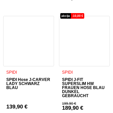
Aktueller Preis ist: 
akcija
-
10,00
€
Dieses Produkt weist mehrere Varianten auf. Die Optionen 
Dieses Produkt weist mehrer
SPIDI
SPIDI
SPIDI Hose J-CARVER
SPIDI J-FIT
LADY SCHWARZ
SUPERSLIM HW
BLAU
FRAUEN HOSE BLAU
DUNKEL
GEBRAUCHT
199,90
€
139,90
€
189,90
€
Ursprünglicher Prei