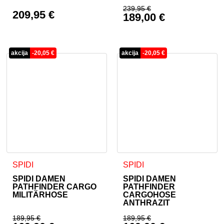
239,95
€
209,95
€
189,00
€
Ursprünglicher Prei
Aktueller Preis ist: 
akcija
-
20,05
€
akcija
-
20,05
€
Dieses Produkt weist mehrere Varianten auf. Die Optionen 
Dieses Produkt weist mehrer
SPIDI
SPIDI
SPIDI DAMEN
SPIDI DAMEN
PATHFINDER CARGO
PATHFINDER
MILITÄRHOSE
CARGOHOSE
ANTHRAZIT
189,95
€
189,95
€