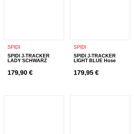
Dieses Produkt weist mehrere Varianten auf. Die Optionen 
Dieses Produkt weist mehrer
SPIDI
SPIDI
SPIDI J-TRACKER
SPIDI J-TRACKER
LADY SCHWARZ
LIGHT BLUE Hose
179,90
€
179,95
€