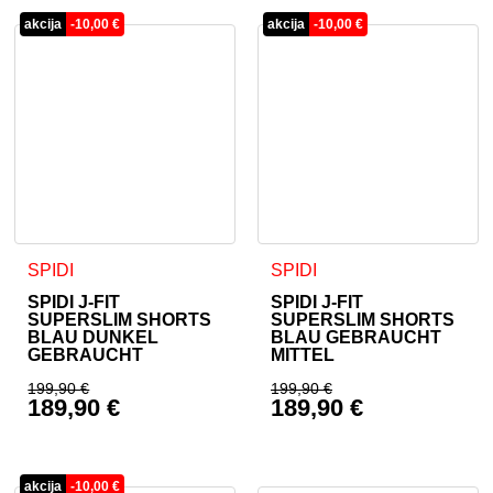
akcija
-
10,00
€
akcija
-
10,00
€
Dieses Produkt weist mehrere Varianten auf. Die Optionen 
Dieses Produkt weist mehrer
SPIDI
SPIDI
SPIDI J-FIT
SPIDI J-FIT
SUPERSLIM SHORTS
SUPERSLIM SHORTS
BLAU DUNKEL
BLAU GEBRAUCHT
GEBRAUCHT
MITTEL
199,90
€
199,90
€
189,90
€
189,90
€
Ursprünglicher Preis war: 199,90 €
Ursprünglicher Prei
Aktueller Preis ist: 189,90 €.
Aktueller Preis ist: 
akcija
-
10,00
€