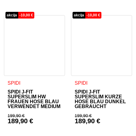
Aktueller Preis ist: 
akcija
-
10,00
€
akcija
-
10,00
€
Dieses Produkt weist mehrere Varianten auf. Die Optionen 
Dieses Produkt weist mehrer
SPIDI
SPIDI
SPIDI J-FIT
SPIDI J-FIT
SUPERSLIM HW
SUPERSLIM KURZE
FRAUEN HOSE BLAU
HOSE BLAU DUNKEL
VERWENDET MEDIUM
GEBRAUCHT
199,90
€
199,90
€
189,90
€
189,90
€
Ursprünglicher Preis war: 199,90 €
Ursprünglicher Prei
Aktueller Preis ist: 189,90 €.
Aktueller Preis ist: 