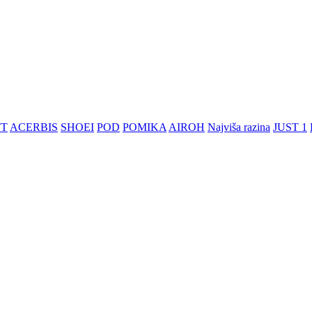
TT
ACERBIS
SHOEI
POD
POMIKA
AIROH
Najviša razina
JUST 1