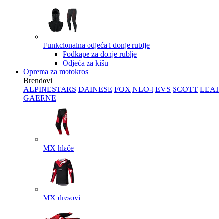
Funkcionalna odjeća i donje rublje
Podkape za donje rublje
Odjeća za kišu
Oprema za motokros
Brendovi
ALPINESTARS
DAINESE
FOX
NLO-i
EVS
SCOTT
LEA
GAERNE
MX hlače
MX dresovi