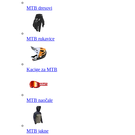
MTB dresovi
MTB rukavice
Kacige za MTB
MTB naočale
MTB jakne