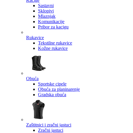
Kacige
Sastavni
Sklopivi
Mlaznjak
Komunikacije
Pribor za kacigu
Rukavice
Tekstilne rukavice
Kožne rukavice
Obuća
Sportske cipele
Obuća za planinarenje
Gradska obuća
Zaštitnici i zračni jastuci
Zračni jastuci