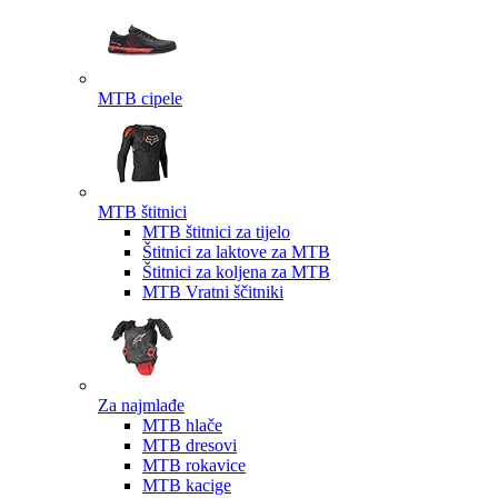
MTB cipele
MTB štitnici
MTB štitnici za tijelo
Štitnici za laktove za MTB
Štitnici za koljena za MTB
MTB Vratni ščitniki
Za najmlađe
MTB hlače
MTB dresovi
MTB rokavice
MTB kacige