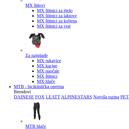
MX štitovi
MX štitnici za tijelo
MX štitnici za laktove
MX štitnici za koljena
MX štitnici za vrat
Za najmlađe
MX rukavice
MX kacige
MX naočale
MX štitnici
MX hlače
MTB - biciklistička oprema
Brendovi
DAINESE
FOX
LEATT
ALPINESTARS
Najviša razina
PET
MTB hlače