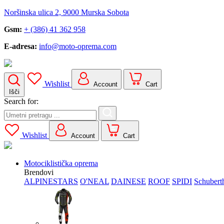
Noršinska ulica 2, 9000 Murska Sobota
Gsm:
+ (386) 41 362 958
E-adresa:
info@moto-oprema.com
Wishlist
Account
Cart
Išči
Search for:
Wishlist
Account
Cart
Motociklistička oprema
Brendovi
ALPINESTARS
O'NEAL
DAINESE
ROOF
SPIDI
Schubert