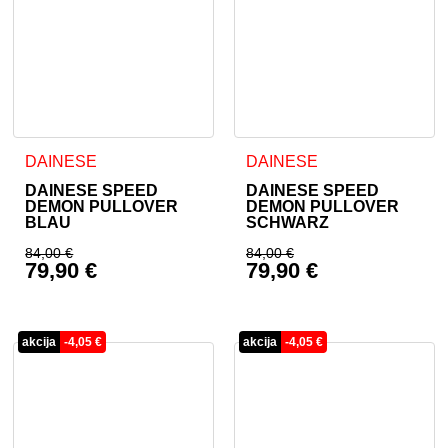
Dieses Produkt weist mehrere Varianten auf. Die Optionen 
Dieses Produkt weist mehrer
DAINESE
DAINESE
DAINESE SPEED
DAINESE SPEED
DEMON PULLOVER
DEMON PULLOVER
BLAU
SCHWARZ
84,00
€
84,00
€
79,90
€
79,90
€
Ursprünglicher Preis war: 84,00 €
Ursprünglicher Prei
Aktueller Preis ist: 79,90 €.
Aktueller Preis ist: 
akcija
-
4,05
€
akcija
-
4,05
€