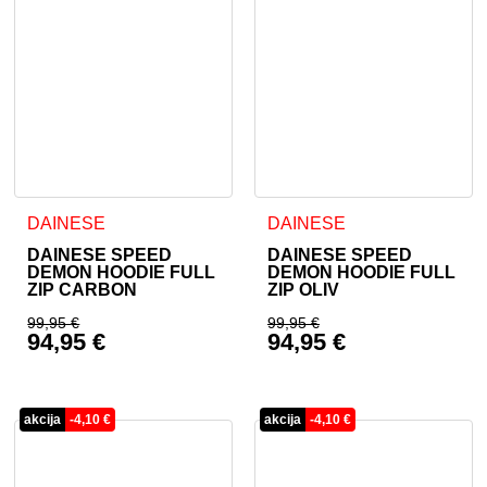
Dieses Produkt weist mehrere Varianten auf. Die Optionen 
Dieses Produkt weist mehrer
DAINESE
DAINESE
DAINESE SPEED
DAINESE SPEED
DEMON HOODIE FULL
DEMON HOODIE FULL
ZIP CARBON
ZIP OLIV
99,95
€
99,95
€
94,95
€
94,95
€
Ursprünglicher Preis war: 99,95 €
Ursprünglicher Prei
Aktueller Preis ist: 94,95 €.
Aktueller Preis ist: 
akcija
-
4,10
€
akcija
-
4,10
€