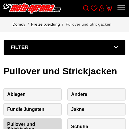
Wishlist
Cart
Išči
Account
Domov
Freizeitkleidung
Pullover und Strickjacken
FILTER
Pullover und Strickjacken
Ablegen
Andere
Für die Jüngsten
Jakne
Pullover und
Schuhe
Strickjacken