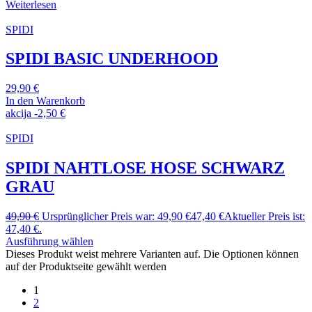
Weiterlesen
SPIDI
SPIDI BASIC UNDERHOOD
29,90
€
In den Warenkorb
akcija
-
2,50
€
SPIDI
SPIDI NAHTLOSE HOSE SCHWARZ
GRAU
49,90
€
Ursprünglicher Preis war: 49,90 €
47,40
€
Aktueller Preis ist:
47,40 €.
Ausführung wählen
Dieses Produkt weist mehrere Varianten auf. Die Optionen können
auf der Produktseite gewählt werden
1
2