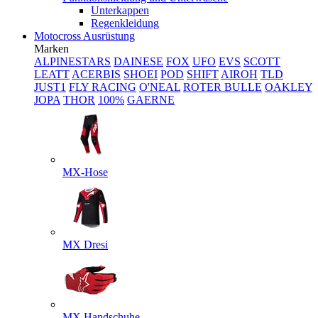
Unterkappen
Regenkleidung
Motocross Ausrüstung
Marken
ALPINESTARS
DAINESE
FOX
UFO
EVS
SCOTT
LEATT
ACERBIS
SHOEI
POD
SHIFT
AIROH
TLD
JUST1
FLY RACING
O'NEAL
ROTER BULLE
OAKLEY
JOPA
THOR
100%
GAERNE
MX-Hose
MX Dresi
MX Handschuhe