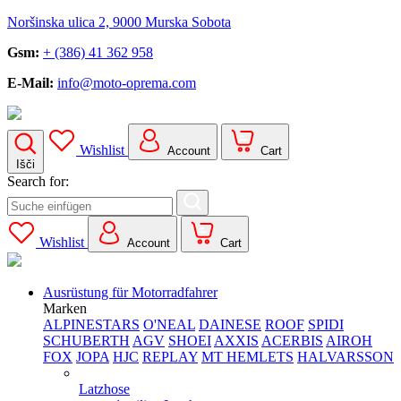
Noršinska ulica 2, 9000 Murska Sobota
Gsm:
+ (386) 41 362 958
E-Mail:
info@moto-oprema.com
Wishlist
Account
Cart
Išči
Search for:
Wishlist
Account
Cart
Ausrüstung für Motorradfahrer
Marken
ALPINESTARS
O'NEAL
DAINESE
ROOF
SPIDI
SCHUBERTH
AGV
SHOEI
AXXIS
ACERBIS
AIROH
FOX
JOPA
HJC
REPLAY
MT HEMLETS
HALVARSSON
Latzhose