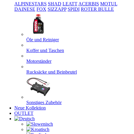
ALPINESTARS
SHAD
LEATT
ACERBIS
MOTUL
DAINESE
FOX
SIZZAPP
SPIDI
ROTER BULLE
Öle und Reiniger
Koffer und Taschen
Motorständer
Rucksäcke und Beinbeutel
Sonstiges Zubehör
Neue Kollektion
OUTLET