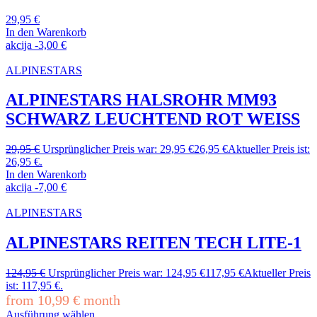
29,95
€
In den Warenkorb
akcija
-
3,00
€
ALPINESTARS
ALPINESTARS HALSROHR MM93
SCHWARZ LEUCHTEND ROT WEISS
29,95
€
Ursprünglicher Preis war: 29,95 €
26,95
€
Aktueller Preis ist:
26,95 €.
In den Warenkorb
akcija
-
7,00
€
ALPINESTARS
ALPINESTARS REITEN TECH LITE-1
124,95
€
Ursprünglicher Preis war: 124,95 €
117,95
€
Aktueller Preis
ist: 117,95 €.
from
10,99
€
month
Ausführung wählen