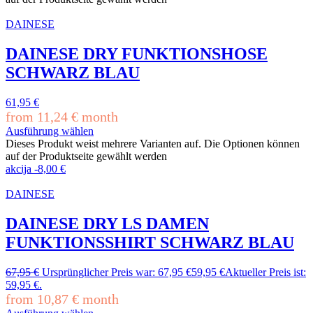
DAINESE
DAINESE DRY FUNKTIONSHOSE
SCHWARZ BLAU
61,95
€
from
11,24
€
month
Ausführung wählen
Dieses Produkt weist mehrere Varianten auf. Die Optionen können
auf der Produktseite gewählt werden
akcija
-
8,00
€
DAINESE
DAINESE DRY LS DAMEN
FUNKTIONSSHIRT SCHWARZ BLAU
67,95
€
Ursprünglicher Preis war: 67,95 €
59,95
€
Aktueller Preis ist:
59,95 €.
from
10,87
€
month