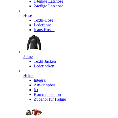
1-teilige Latzhose
2-teilige Latzhose
Hose
Textil-Hose
Lederhose
Jeans Hosen
Jakne
Textil-Jacken
Lederjacken
Helme
Integral
Ausklappbar
Jet
Kommunikation
Zubehör für Helme