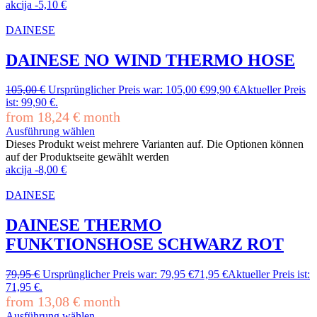
akcija
-
5,10
€
DAINESE
DAINESE NO WIND THERMO HOSE
105,00
€
Ursprünglicher Preis war: 105,00 €
99,90
€
Aktueller Preis
ist: 99,90 €.
from
18,24
€
month
Ausführung wählen
Dieses Produkt weist mehrere Varianten auf. Die Optionen können
auf der Produktseite gewählt werden
akcija
-
8,00
€
DAINESE
DAINESE THERMO
FUNKTIONSHOSE SCHWARZ ROT
79,95
€
Ursprünglicher Preis war: 79,95 €
71,95
€
Aktueller Preis ist:
71,95 €.
from
13,08
€
month
Ausführung wählen