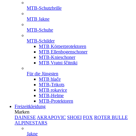
MTB-Schutzbrille
MTB Jakne
MTB-Schuhe
MTB-Schilder
MTB Körperprotektoren
MTB Ellenbogenschoner
MTB-Knieschoner
MTB Vratni ščitniki
Für die Jüngsten
MTB hlače
MTB-Trikots
MTB rokavice
MTB-Helme
MTB-Protektoren
Freizeitkleidung
Marken
DAINESE
AKRAPOVIC
SHOEI
FOX
ROTER BULLE
ALPINESTARS
Jakne