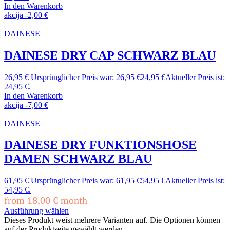
In den Warenkorb
akcija
-
2,00
€
DAINESE
DAINESE DRY CAP SCHWARZ BLAU
26,95
€
Ursprünglicher Preis war: 26,95 €
24,95
€
Aktueller Preis ist:
24,95 €.
In den Warenkorb
akcija
-
7,00
€
DAINESE
DAINESE DRY FUNKTIONSHOSE
DAMEN SCHWARZ BLAU
61,95
€
Ursprünglicher Preis war: 61,95 €
54,95
€
Aktueller Preis ist:
54,95 €.
from
18,00
€
month
Ausführung wählen
Dieses Produkt weist mehrere Varianten auf. Die Optionen können
auf der Produktseite gewählt werden