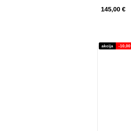
145,00
€
akcija
-
10,0