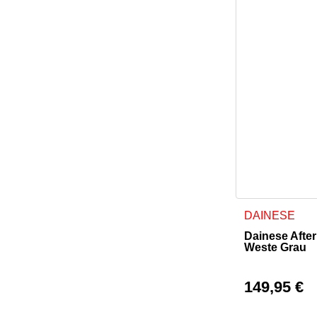
Dieses Produkt
DAINESE
Dainese After 
Weste Grau
149,95
€