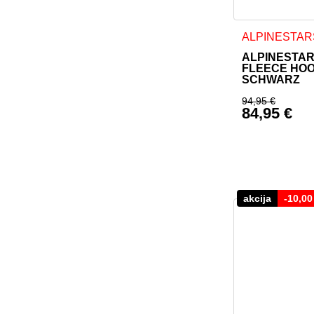
Dieses Produkt
ALPINESTAR
ALPINESTA
FLEECE HOO
SCHWARZ
94,95
€
84,95
€
Ursprüngl
Aktueller 
akcija
-
10,0