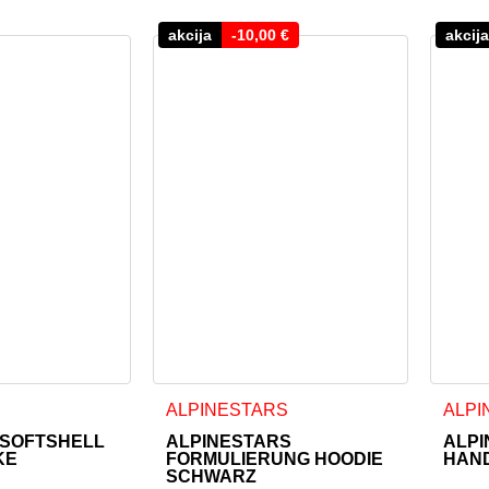
akcija
-
10,00
€
akcija
 weist mehrere Varianten auf. Die Optionen können auf der Pr
Dieses Produkt weist mehrere Varianten a
ALPINESTARS
ALPI
 SOFTSHELL
ALPINESTARS
ALPI
KE
FORMULIERUNG HOODIE
HAND
SCHWARZ