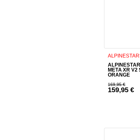
Dieses Produkt
ALPINESTAR
ALPINESTA
META XR V2
ORANGE
169,95
€
159,95
€
Ursprüngl
Aktueller 