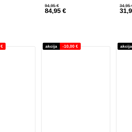
94,95
€
34,95
84,95
€
31,
Ursprünglicher Preis war: 94
Ursp
Aktueller Preis ist: 84,95 €.
Aktu
0
€
akcija
-
10,00
€
akcija