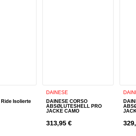
 weist mehrere Varianten auf. Die Optionen können auf der Pr
Dieses Produkt weist mehrere Varianten a
Diese
DAINESE
DAIN
Ride Isolierte
DAINESE CORSO
DAIN
ABSØLUTESHELL PRO
ABS
JACKE CAMO
JAC
313,95
€
329