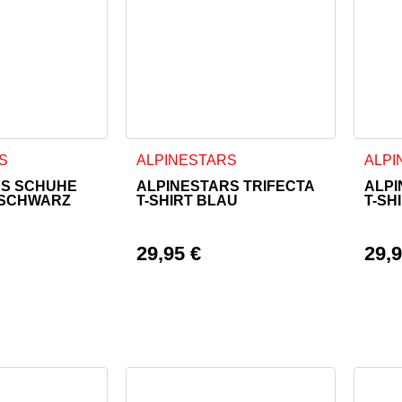
 weist mehrere Varianten auf. Die Optionen können auf der Pr
Dieses Produkt weist mehrere Varianten a
Diese
S
ALPINESTARS
ALPI
RS SCHUHE
ALPINESTARS TRIFECTA
ALPI
 SCHWARZ
T-SHIRT BLAU
T-SH
29,95
€
29,
icher Preis war: 169,95 €
Preis ist: 159,95 €.