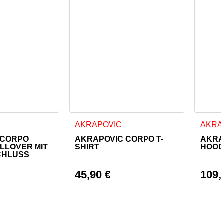
 weist mehrere Varianten auf. Die Optionen können auf der Pr
Dieses Produkt weist mehrere Varianten a
Diese
AKRAPOVIC
AKR
 CORPO
AKRAPOVIC CORPO T-
AKRA
LLOVER MIT
SHIRT
HOOD
CHLUSS
45,90
€
109