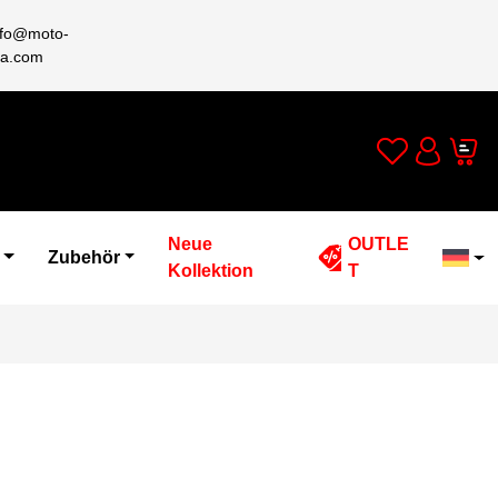
nfo@moto-
a.com
Wishlist
Cart
Account
Neue
OUTLE
Zubehör
Kollektion
T