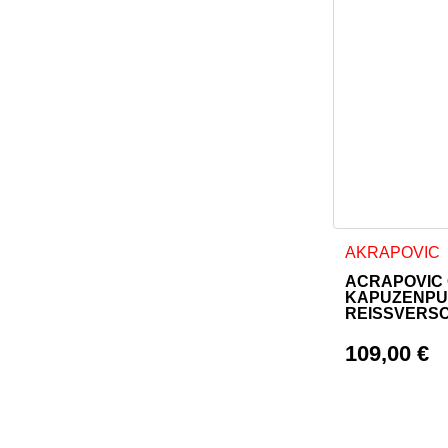
Dieses Produkt
AKRAPOVIC
ACRAPOVIC
KAPUZENPU
REISSVERS
109,00
€