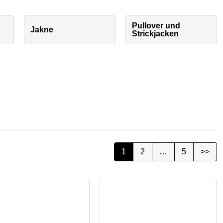
Pullover und
Jakne
Strickjacken
1
2
…
5
>>