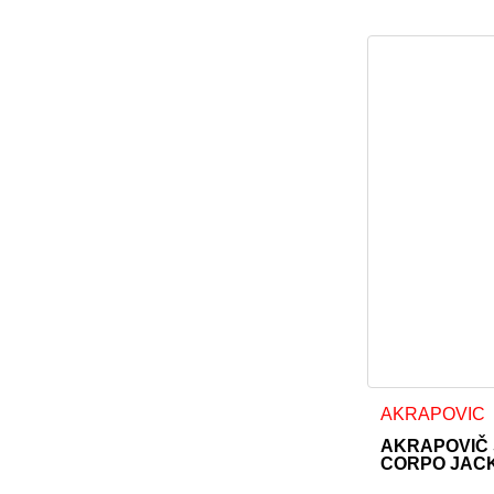
Dieses Produkt
AKRAPOVIC
AKRAPOVIČ
CORPO JAC