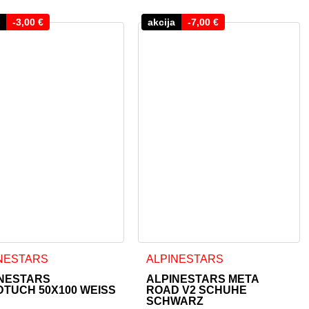
-
3,00
€
akcija
-
7,00
€
oduktseite gewählt werden
uf. Die Optionen können auf der Produktseite gewählt werden
Dieses Produkt weist mehrere Va
NESTARS
ALPINESTARS
NESTARS
ALPINESTARS META
TUCH 50X100 WEISS
ROAD V2 SCHUHE
SCHWARZ