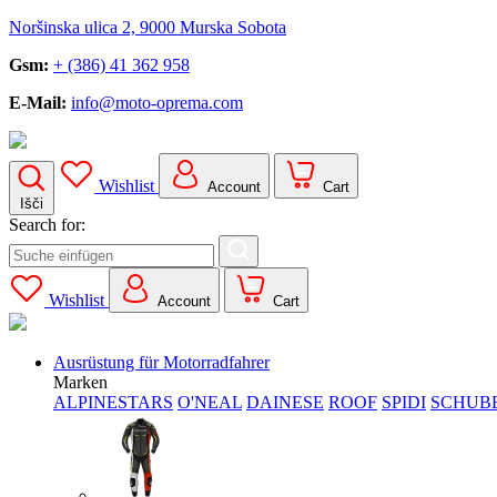
Noršinska ulica 2, 9000 Murska Sobota
Gsm:
+ (386) 41 362 958
E-Mail:
info@moto-oprema.com
Wishlist
Account
Cart
Išči
Search for:
Wishlist
Account
Cart
Ausrüstung für Motorradfahrer
Marken
ALPINESTARS
O'NEAL
DAINESE
ROOF
SPIDI
SCHUB