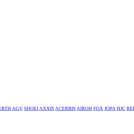
ERTH
AGV
SHOEI
AXXIS
ACERBIS
AIROH
FOX
JOPA
HJC
RE