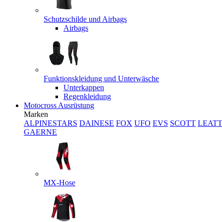
Schutzschilde und Airbags
Airbags
Funktionskleidung und Unterwäsche
Unterkappen
Regenkleidung
Motocross Ausrüstung
Marken
ALPINESTARS
DAINESE
FOX
UFO
EVS
SCOTT
LEAT
GAERNE
MX-Hose