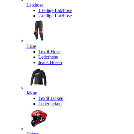
Latzhose
1-teilige Latzhose
2-teilige Latzhose
Hose
Textil-Hose
Lederhose
Jeans Hosen
Jakne
Textil-Jacken
Lederjacken