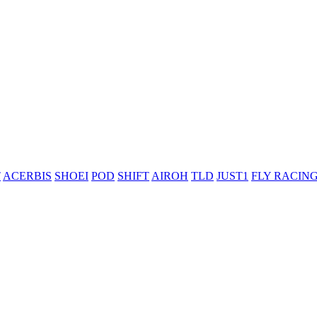
T
ACERBIS
SHOEI
POD
SHIFT
AIROH
TLD
JUST1
FLY RACIN