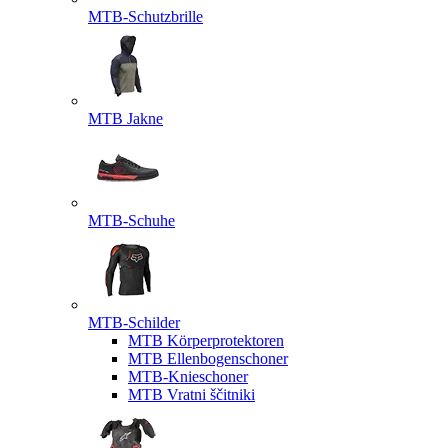
MTB-Schutzbrille
MTB Jakne
MTB-Schuhe
MTB-Schilder
MTB Körperprotektoren
MTB Ellenbogenschoner
MTB-Knieschoner
MTB Vratni ščitniki