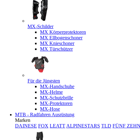
MX-Schilder
MX Körperprotektoren
MX Ellbogenschoner
MX Knieschoner
MX Türschützer
Für die Jüngsten
MX-Handschuhe
MX-Helme
MX-Schutzbrille
MX-Protektoren
MX-Hose
MTB - Radfahren Ausrüstung
Marken
DAINESE
FOX
LEATT
ALPINESTARS
TLD
FÜNF ZEH