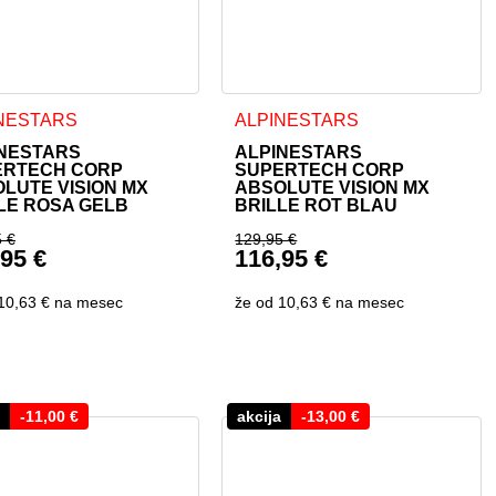
NESTARS
ALPINESTARS
NESTARS
ALPINESTARS
ERTECH CORP
SUPERTECH CORP
LUTE VISION MX
ABSOLUTE VISION MX
LE ROSA GELB
BRILLE ROT BLAU
5
€
129,95
€
,95
€
116,95
€
9,95 €
rünglicher Preis war: 129,95 €
Ursprünglicher Preis w
eller Preis ist: 116,95 €.
Aktueller Preis ist: 116
10,63 €
na mesec
že od
10,63 €
na mesec
-
11,00
€
akcija
-
13,00
€