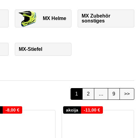
MX Zubehör
MX Helme
sonstiges
MX-Stiefel
1
2
…
9
>>
-
8,00
€
akcija
-
11,00
€