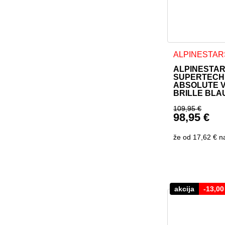
ALPINESTAR
ALPINESTA
SUPERTECH
ABSOLUTE V
BRILLE BLA
109,95
€
98,95
€
Ursprüngl
Aktueller 
že od
17,62 €
n
akcija
-
13,0