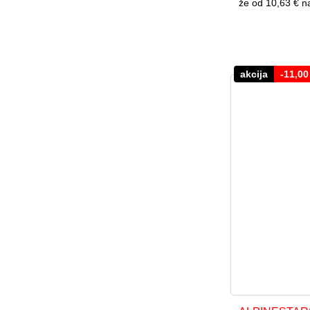
že od
10,63 €
n
akcija
-
11,0