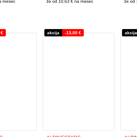
a mesec
že od
10,63 €
na mesec
že od
0
€
akcija
-
13,00
€
akcija