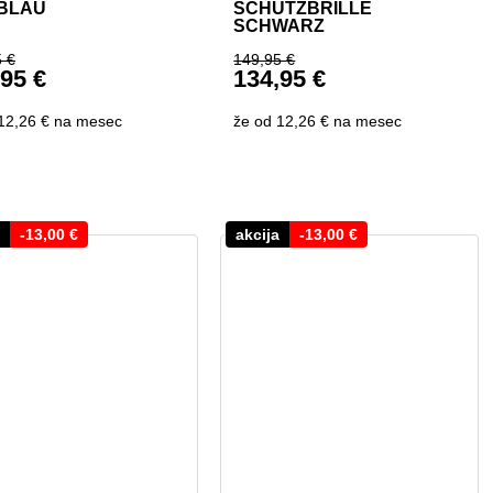
BLAU
SCHUTZBRILLE
SCHWARZ
5
€
149,95
€
,95
€
134,95
€
9,95 €
rünglicher Preis war: 149,95 €
Ursprünglicher Preis w
eller Preis ist: 134,95 €.
Aktueller Preis ist: 134
12,26 €
na mesec
že od
12,26 €
na mesec
-
13,00
€
akcija
-
13,00
€