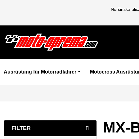
Noršinska uli
Ausrüstung für Motorradfahrer
Motocross Ausrüstu
MX-Br
FILTER