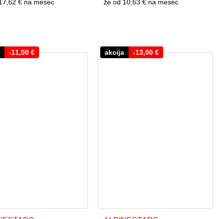
17,62 €
na mesec
že od
10,63 €
na mesec
-
11,00
€
akcija
-
13,00
€