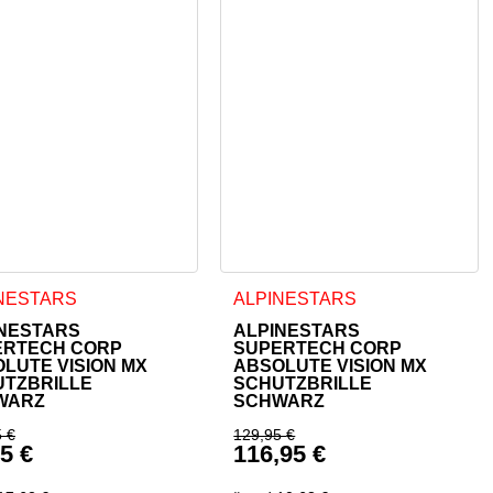
NESTARS
ALPINESTARS
NESTARS
ALPINESTARS
ERTECH CORP
SUPERTECH CORP
LUTE VISION MX
ABSOLUTE VISION MX
TZBRILLE
SCHUTZBRILLE
WARZ
SCHWARZ
5
€
129,95
€
95
€
116,95
€
9,95 €
rünglicher Preis war: 109,95 €
Ursprünglicher Preis w
eller Preis ist: 98,95 €.
Aktueller Preis ist: 116