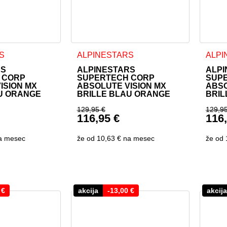
S
ALPINESTARS
ALPI
RS
ALPINESTARS
ALPI
 CORP
SUPERTECH CORP
SUP
ISION MX
ABSOLUTE VISION MX
ABSO
U ORANGE
BRILLE BLAU ORANGE
BRIL
129,95
€
129,9
116,95
€
116
icher Preis war: 109,95 €
Ursprünglicher Preis war: 12
Ursp
Preis ist: 98,95 €.
Aktueller Preis ist: 116,95 €.
Aktu
a mesec
že od
10,63 €
na mesec
že od
0
€
akcija
-
13,00
€
akcija