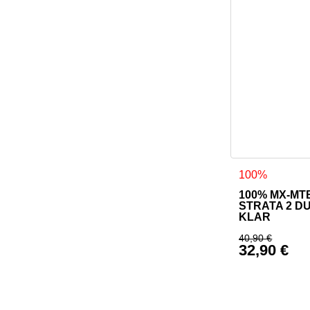
100%
100% MX-MT
STRATA 2 D
KLAR
40,90
€
32,90
€
Ursprüngl
Aktueller 