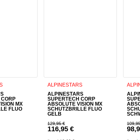
S
ALPINESTARS
ALPI
RS
ALPINESTARS
ALPI
 CORP
SUPERTECH CORP
SUP
ISION MX
ABSOLUTE VISION MX
ABSO
LE FLUO
SCHUTZBRILLE FLUO
SCHU
GELB
SCH
129,95
€
109,9
116,95
€
98,
icher Preis war: 129,95 €
Ursprünglicher Preis war: 12
Ursp
Preis ist: 116,95 €.
Aktueller Preis ist: 116,95 €.
Aktu