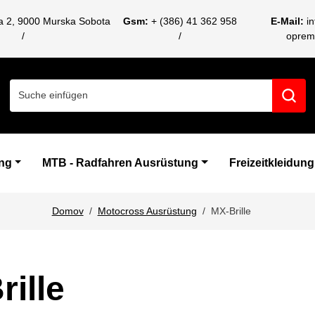
ca 2, 9000 Murska Sobota
Gsm:
+ (386) 41 362 958
E-Mail:
i
oprem
Search for:
ng
MTB - Radfahren Ausrüstung
Freizeitkleidung
Domov
Motocross Ausrüstung
MX-Brille
ille