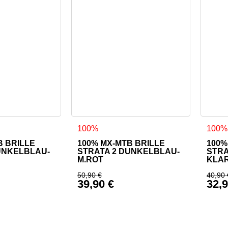
100%
100%
B BRILLE
100% MX-MTB BRILLE
100%
UNKELBLAU-
STRATA 2 DUNKELBLAU-
STRA
M.ROT
KLA
50,90
€
40,90
39,90
€
32,
icher Preis war: 40,90 €
Ursprünglicher Preis war: 50
Ursp
Preis ist: 32,90 €.
Aktueller Preis ist: 39,90 €.
Aktu