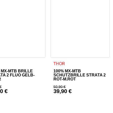
THOR
 MX-MTB BRILLE
100% MX-MTB
TA 2 FLUO GELB-
SCHUTZBRILLE STRATA 2
R
ROT-M.ROT
€
50,90
€
90
€
39,90
€
,90 €
rünglicher Preis war: 40,90 €
Ursprünglicher Preis w
eller Preis ist: 32,90 €.
Aktueller Preis ist: 39,