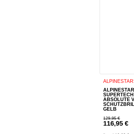
ALPINESTAR
ALPINESTA
SUPERTECH
ABSOLUTE V
SCHUTZBRIL
GELB
129,95
€
116,95
€
Ursprüngl
Aktueller 