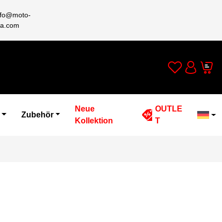
nfo@moto-
a.com
Wishlist
Cart
Account
Neue
OUTLE
Zubehör
Kollektion
T