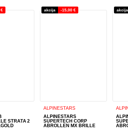
0
€
akcija
-
15,00
€
akcija
ALPINESTARS
ALPI
B
ALPINESTARS
ALPI
LE STRATA 2
SUPERTECH CORP
SUP
.GOLD
ABROLLEN MX BRILLE
ABRO