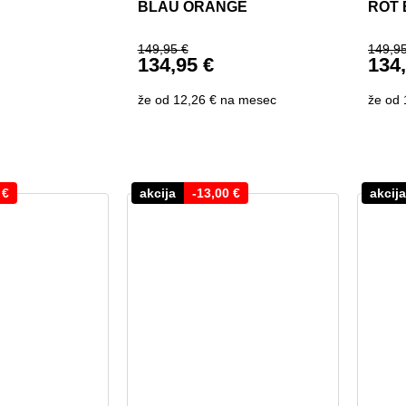
BLAU ORANGE
ROT 
149,95
€
149,9
134,95
€
134
Ursprünglicher Preis war: 14
Ursp
icher Preis war: 50,90 €
Aktueller Preis ist: 134,95 €.
Aktu
že od
12,26 €
na mesec
že od
Preis ist: 39,90 €.
0
€
akcija
-
13,00
€
akcija