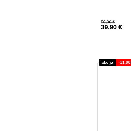
50,90
€
39,90
€
Ursprüngl
Aktueller 
akcija
-
11,0