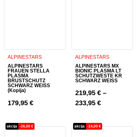
Dieses Produkt weist mehrere Varianten auf. Die Optionen 
Dieses Produkt weist mehrer
ALPINESTARS
ALPINESTARS
ALPINESTARS
ALPINESTARS MX
FRAUEN STELLA
BIONIC PLASMA LT
PLASMA
SCHUTZWESTE KR
BRUSTSCHUTZ
SCHWARZ WEISS
SCHWARZ WEISS
(Kopija)
219,95
€
–
179,95
€
233,95
€
akcija
-
26,00
€
akcija
-
14,00
€