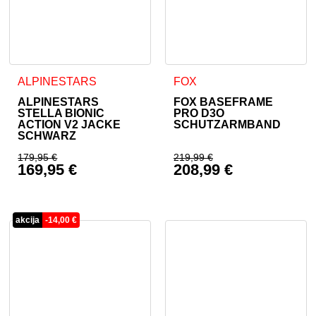
Dieses Produkt weist mehrere Varianten auf. Die Optionen 
Dieses Produkt weist mehrer
ALPINESTARS
FOX
ALPINESTARS
FOX BASEFRAME
STELLA BIONIC
PRO D3O
ACTION V2 JACKE
SCHUTZARMBAND
SCHWARZ
179,95
€
219,99
€
169,95
€
208,99
€
Ursprünglicher Preis war: 179,95 €
Ursprünglicher Prei
Aktueller Preis ist: 169,95 €.
Aktueller Preis ist: 
akcija
-
14,00
€