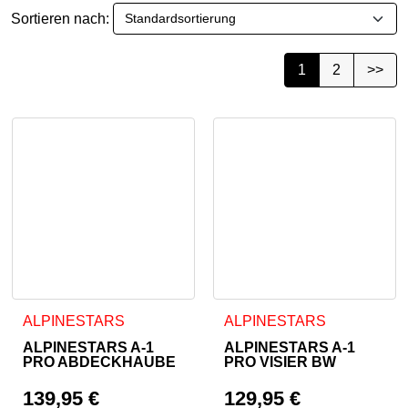
Sortieren nach:
1
2
>>
Dieses Produkt weist mehrere Varianten auf. Die Optionen 
Dieses Produkt weist mehrer
ALPINESTARS
ALPINESTARS
ALPINESTARS A-1
ALPINESTARS A-1
PRO ABDECKHAUBE
PRO VISIER BW
139,95
€
129,95
€