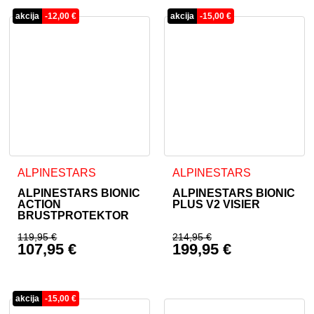
akcija
-
12,00
€
akcija
-
15,00
€
Dieses Produkt weist mehrere Varianten auf. Die Optionen 
Dieses Produkt weist mehrer
ALPINESTARS
ALPINESTARS
ALPINESTARS BIONIC
ALPINESTARS BIONIC
ACTION
PLUS V2 VISIER
BRUSTPROTEKTOR
119,95
€
214,95
€
107,95
€
199,95
€
Ursprünglicher Preis war: 119,95 €
Ursprünglicher Prei
Aktueller Preis ist: 107,95 €.
Aktueller Preis ist: 
akcija
-
15,00
€