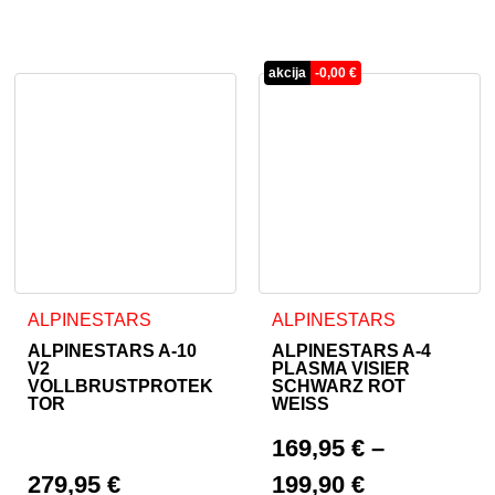
akcija
-
0,00
€
Dieses Produkt weist mehrere Varianten auf. Die Optionen 
Dieses Produkt weist mehrer
ALPINESTARS
ALPINESTARS
ALPINESTARS A-10
ALPINESTARS A-4
V2
PLASMA VISIER
VOLLBRUSTPROTEK
SCHWARZ ROT
TOR
WEISS
169,95
€
–
279,95
€
199,90
€