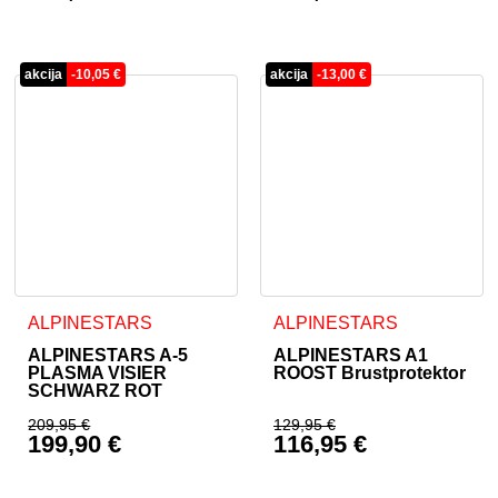
akcija
-
10,05
€
akcija
-
13,00
€
Dieses Produkt weist mehrere Varianten auf. Die Optionen 
Dieses Produkt weist mehrer
ALPINESTARS
ALPINESTARS
ALPINESTARS A-5
ALPINESTARS A1
PLASMA VISIER
ROOST Brustprotektor
SCHWARZ ROT
209,95
€
129,95
€
199,90
€
116,95
€
Ursprünglicher Preis war: 209,95 €
Ursprünglicher Prei
Aktueller Preis ist: 199,90 €.
Aktueller Preis ist: 