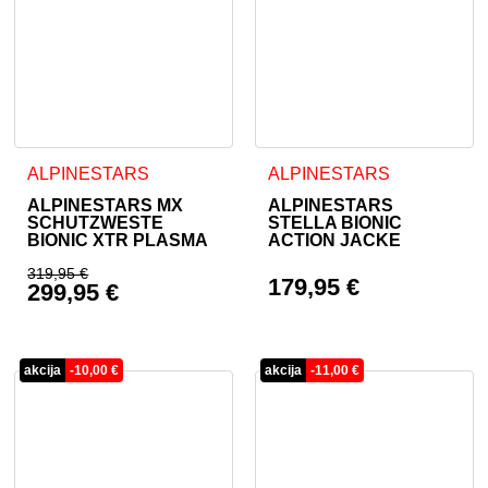
Dieses Produkt weist mehrere Varianten auf. Die Optionen 
Dieses Produkt weist mehrer
ALPINESTARS
ALPINESTARS
ALPINESTARS MX
ALPINESTARS
SCHUTZWESTE
STELLA BIONIC
BIONIC XTR PLASMA
ACTION JACKE
319,95
€
179,95
€
299,95
€
Ursprünglicher Preis war: 319,95 €
Aktueller Preis ist: 299,95 €.
akcija
-
10,00
€
akcija
-
11,00
€