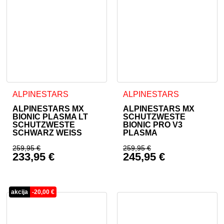
Dieses Produkt weist mehrere Varianten auf. Die Optionen 
Dieses Produkt weist mehrer
ALPINESTARS
ALPINESTARS
ALPINESTARS MX
ALPINESTARS MX
BIONIC PLASMA LT
SCHUTZWESTE
SCHUTZWESTE
BIONIC PRO V3
SCHWARZ WEISS
PLASMA
259,95
€
259,95
€
233,95
€
245,95
€
Ursprünglicher Preis war: 259,95 €
Ursprünglicher Prei
Aktueller Preis ist: 233,95 €.
Aktueller Preis ist: 
akcija
-
20,00
€