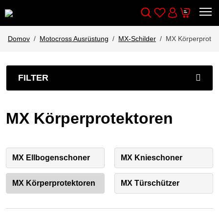
Wishlist
Cart
Išči
Account
Domov
Motocross Ausrüstung
MX-Schilder
MX Körperprotek
FILTER
MX Körperprotektoren
MX Ellbogenschoner
MX Knieschoner
MX Körperprotektoren
MX Türschützer