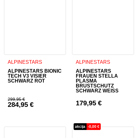
Dieses Produkt weist mehrere Varianten auf. Die Optionen 
Dieses Produkt weist mehrer
ALPINESTARS
ALPINESTARS
ALPINESTARS BIONIC
ALPINESTARS
TECH V3 VISIER
FRAUEN STELLA
SCHWARZ ROT
PLASMA
BRUSTSCHUTZ
SCHWARZ WEISS
299,95
€
179,95
€
284,95
€
Ursprünglicher Preis war: 299,95 €
Aktueller Preis ist: 284,95 €.
akcija
-
0,00
€