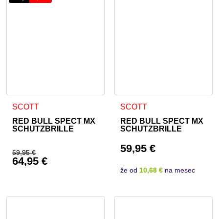
SCOTT
SCOTT
RED BULL SPECT MX
RED BULL SPECT MX
SCHUTZBRILLE
SCHUTZBRILLE
59,95
€
69,95
€
64,95
€
Ursprünglicher Preis war: 69,95 €
že od
10,68 €
na mesec
Aktueller Preis ist: 64,95 €.