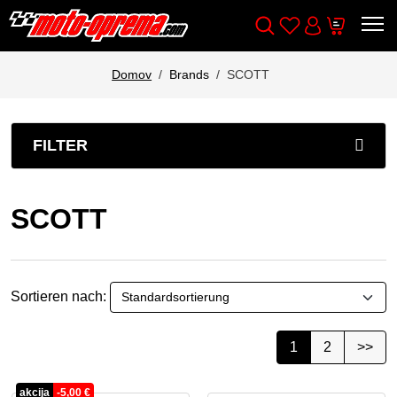
Wishlist
Cart
Išči
Account
Domov
Brands
SCOTT
FILTER
SCOTT
Sortieren nach:
1
2
>>
akcija
-
5,00
€