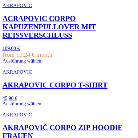
AKRAPOVIC
ACRAPOVIC CORPO
KAPUZENPULLOVER MIT
REISSVERSCHLUSS
109,00
€
from
10,24
€
month
Ausführung wählen
Dieses
Produkt
AKRAPOVIC
weist
mehrere
AKRAPOVIC CORPO T-SHIRT
Varianten
auf.
45,90
€
Die
Ausführung wählen
Optionen
Dieses
können
Produkt
AKRAPOVIC
auf
weist
der
mehrere
AKRAPOVIČ CORPO ZIP HOODIE
Produktseite
Varianten
gewählt
FRAUEN
auf.