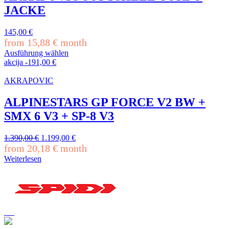
JACKE
145,00
€
from
15,88
€
month
Ausführung wählen
Dieses
akcija
-
191,00
€
Produkt
weist
AKRAPOVIC
mehrere
Varianten
ALPINESTARS GP FORCE V2 BW +
auf.
SMX 6 V3 + SP-8 V3
Die
Optionen
können
Ursprünglicher
Aktueller
1.390,00
€
1.199,00
€
auf
Preis
Preis
from
20,18
€
month
der
war:
ist:
Weiterlesen
Produktseite
1.390,00 €
1.199,00 €.
gewählt
werden