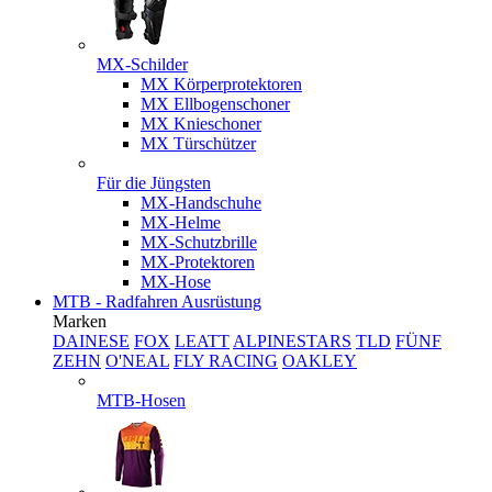
MX-Schilder
MX Körperprotektoren
MX Ellbogenschoner
MX Knieschoner
MX Türschützer
Für die Jüngsten
MX-Handschuhe
MX-Helme
MX-Schutzbrille
MX-Protektoren
MX-Hose
MTB - Radfahren Ausrüstung
Marken
DAINESE
FOX
LEATT
ALPINESTARS
TLD
FÜNF
ZEHN
O'NEAL
FLY RACING
OAKLEY
MTB-Hosen