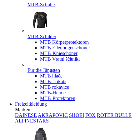
MTB-Schuhe
MTB-Schilder
MTB Körperprotektoren
MTB Ellenbogenschoner
MTB-Knieschoner
MTB Vratni ščitniki
Für die Jüngsten
MTB hlače
MTB-Trikots
MTB rokavice
MTB-Helme
MTB-Protektoren
Freizeitkleidung
Marken
DAINESE
AKRAPOVIC
SHOEI
FOX
ROTER BULLE
ALPINESTARS