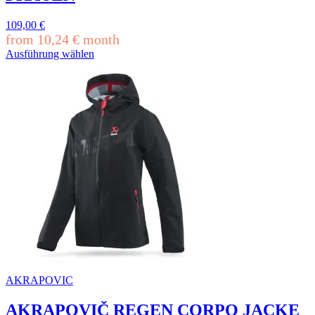
werden
Die
Optionen
109,00
€
können
from
10,24
€
month
auf
Ausführung wählen
der
Dieses
Produktseite
Produkt
gewählt
weist
werden
mehrere
Varianten
auf.
Die
Optionen
können
auf
der
Produktseite
gewählt
werden
AKRAPOVIC
AKRAPOVIČ REGEN CORPO JACKE