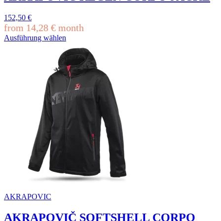
152,50
€
from
14,28
€
month
Ausführung wählen
Dieses
Produkt
weist
mehrere
Varianten
auf.
Die
Optionen
können
auf
der
Produktseite
gewählt
werden
AKRAPOVIC
AKRAPOVIČ SOFTSHELL CORPO