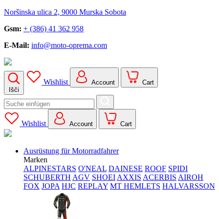
Noršinska ulica 2, 9000 Murska Sobota
Gsm:
+ (386) 41 362 958
E-Mail:
info@moto-oprema.com
Wishlist
Account
Cart
Išči
Search
for:
Wishlist
Account
Cart
Ausrüstung für Motorradfahrer
Marken
ALPINESTARS
O'NEAL
DAINESE
ROOF
SPIDI
SCHUBERTH
AGV
SHOEI
AXXIS
ACERBIS
AIROH
FOX
JOPA
HJC
REPLAY
MT HEMLETS
HALVARSSON