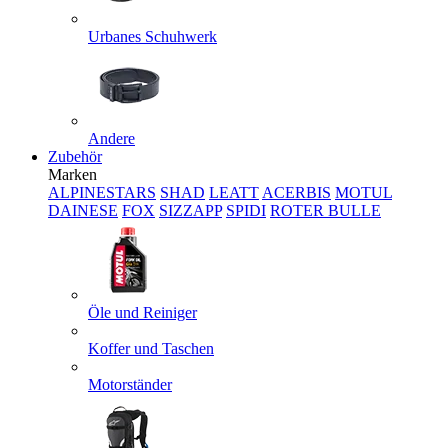
Urbanes Schuhwerk
Andere
Zubehör
Marken
ALPINESTARS
SHAD
LEATT
ACERBIS
MOTUL
DAINESE
FOX
SIZZAPP
SPIDI
ROTER BULLE
Öle und Reiniger
Koffer und Taschen
Motorständer