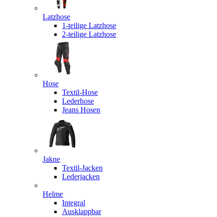
Latzhose
1-teilige Latzhose
2-teilige Latzhose
Hose
Textil-Hose
Lederhose
Jeans Hosen
Jakne
Textil-Jacken
Lederjacken
Helme
Integral
Ausklappbar