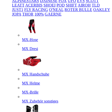
ALPINESTARS
DAINESE
FOX
UFO
EVS
SCOTT
LEATT
ACERBIS
SHOEI
POD
SHIFT
AIROH
TLD
JUST1
FLY RACING
O'NEAL
ROTER BULLE
OAKLEY
JOPA
THOR
100%
GAERNE
MX-Hose
MX Dresi
MX Handschuhe
MX Helme
MX-Brille
MX Zubehör sonstiges