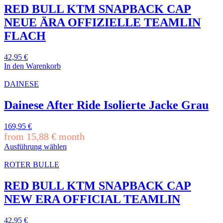
RED BULL KTM SNAPBACK CAP
NEUE ÄRA OFFIZIELLE TEAMLIN
FLACH
42,95
€
In den Warenkorb
DAINESE
Dainese After Ride Isolierte Jacke Grau
169,95
€
from
15,88
€
month
Ausführung wählen
Dieses
Produkt
ROTER BULLE
weist
mehrere
RED BULL KTM SNAPBACK CAP
Varianten
NEW ERA OFFICIAL TEAMLIN
auf.
Die
Optionen
42,95
€