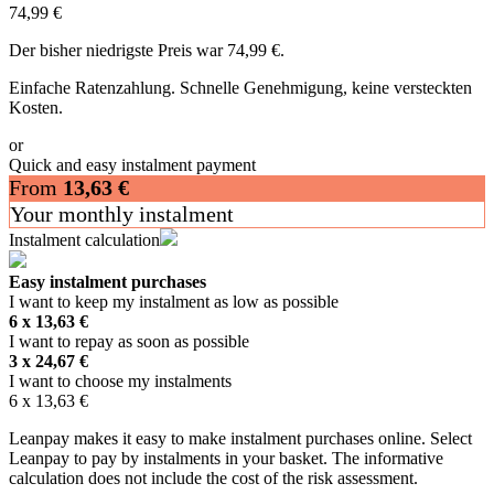
74,99
€
Der bisher niedrigste Preis war
74,99
€
.
Einfache Ratenzahlung. Schnelle Genehmigung, keine versteckten
Kosten.
or
Quick and easy instalment payment
From
13,63
€
Your monthly instalment
Instalment calculation
Easy instalment purchases
I want to keep my instalment as low as possible
6 x
13,63
€
I want to repay as soon as possible
3 x
24,67
€
I want to choose my instalments
6 x
13,63
€
Leanpay makes it easy to make instalment purchases online. Select
Leanpay to pay by instalments in your basket. The informative
calculation does not include the cost of the risk assessment.