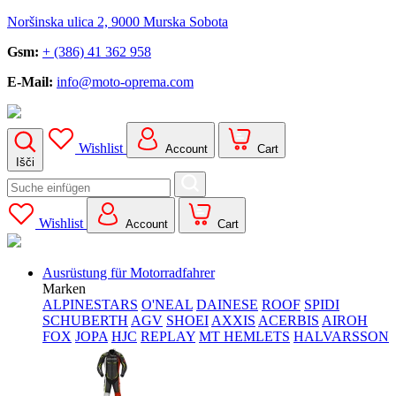
Noršinska ulica 2, 9000 Murska Sobota
Gsm:
+ (386) 41 362 958
E-Mail:
info@moto-oprema.com
Wishlist
Account
Cart
Išči
Search
for:
Wishlist
Account
Cart
Ausrüstung für Motorradfahrer
Marken
ALPINESTARS
O'NEAL
DAINESE
ROOF
SPIDI
SCHUBERTH
AGV
SHOEI
AXXIS
ACERBIS
AIROH
FOX
JOPA
HJC
REPLAY
MT HEMLETS
HALVARSSON