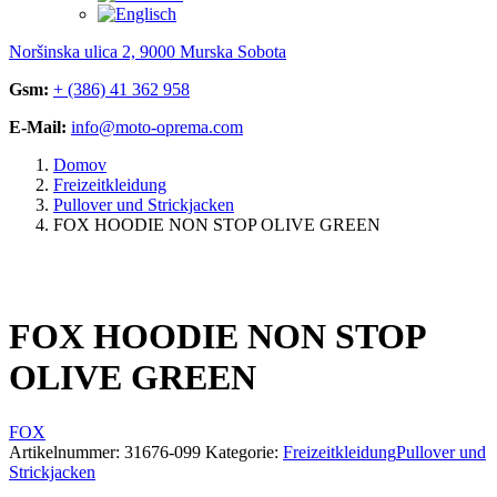
Noršinska ulica 2, 9000 Murska Sobota
Gsm:
+ (386) 41 362 958
E-Mail:
info@moto-oprema.com
Domov
Freizeitkleidung
Pullover und Strickjacken
FOX HOODIE NON STOP OLIVE GREEN
FOX HOODIE NON STOP
OLIVE GREEN
FOX
Artikelnummer:
31676-099
Kategorie:
Freizeitkleidung
Pullover und
Strickjacken