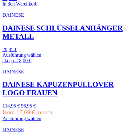
können
In den Warenkorb
auf
der
DAINESE
Produktseite
gewählt
DAINESE SCHLÜSSELANHÄNGER
werden
METALL
29,95
€
Ausführung wählen
Dieses
akcija
-
18,00
€
Produkt
weist
DAINESE
mehrere
Varianten
DAINESE KAPUZENPULLOVER
auf.
LOGO FRAUEN
Die
Optionen
können
Ursprünglicher
Aktueller
114,95
€
96,95
€
auf
Preis
Preis
from
17,69
€
month
der
war:
ist:
Ausführung wählen
Produktseite
114,95 €
96,95 €.
Dieses
gewählt
Produkt
DAINESE
werden
weist