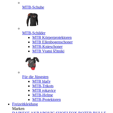
MTB-Schuhe
MTB-Schilder
MTB Körperprotektoren
MTB Ellenbogenschoner
MTB-Knieschoner
MTB Vratni ščitniki
Für die Jüngsten
MTB hlače
MTB-Trikots
MTB rokavice
MTB-Helme
MTB-Protektoren
Freizeitkleidung
Marken