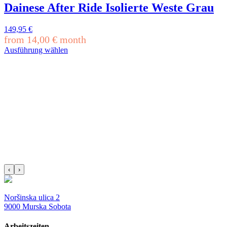
mehrere
Dainese After Ride Isolierte Weste Grau
Varianten
auf.
149,95
€
Die
from
14,00
€
month
Optionen
können
Ausführung wählen
Dieses
auf
Produkt
der
weist
Produktseite
mehrere
gewählt
Varianten
werden
auf.
Die
Optionen
können
auf
der
Produktseite
gewählt
‹
›
werden
Noršinska ulica 2
9000 Murska Sobota
Arbeitszeiten