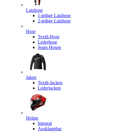
Latzhose
1-teilige Latzhose
2-teilige Latzhose
Hose
Textil-Hose
Lederhose
Jeans Hosen
Jakne
Textil-Jacken
Lederjacken
Helme
Integral
Ausklappbar