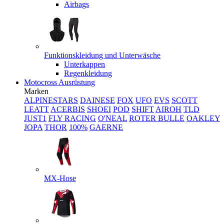
Airbags
Funktionskleidung und Unterwäsche
Unterkappen
Regenkleidung
Motocross Ausrüstung
Marken
ALPINESTARS
DAINESE
FOX
UFO
EVS
SCOTT
LEATT
ACERBIS
SHOEI
POD
SHIFT
AIROH
TLD
JUST1
FLY RACING
O'NEAL
ROTER BULLE
OAKLEY
JOPA
THOR
100%
GAERNE
MX-Hose