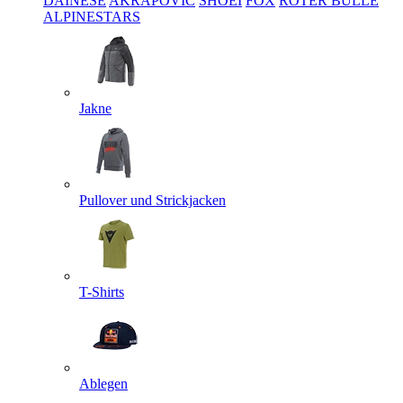
DAINESE
AKRAPOVIC
SHOEI
FOX
ROTER BULLE
ALPINESTARS
Jakne
Pullover und Strickjacken
T-Shirts
Ablegen