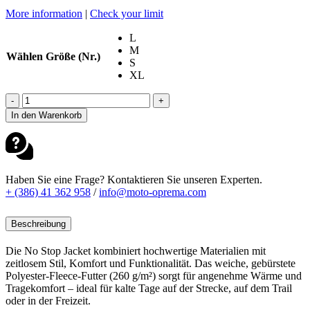
More information
|
Check your limit
L
M
Wählen Größe (Nr.)
S
XL
FOX
-
+
HOODIE
In den Warenkorb
NON
STOP
OLIVE
GREEN
Menge
Haben Sie eine Frage? Kontaktieren Sie unseren Experten.
+ (386) 41 362 958
/
info@moto-oprema.com
Beschreibung
Die No Stop Jacket kombiniert hochwertige Materialien mit
zeitlosem Stil, Komfort und Funktionalität. Das weiche, gebürstete
Polyester-Fleece-Futter (260 g/m²) sorgt für angenehme Wärme und
Tragekomfort – ideal für kalte Tage auf der Strecke, auf dem Trail
oder in der Freizeit.