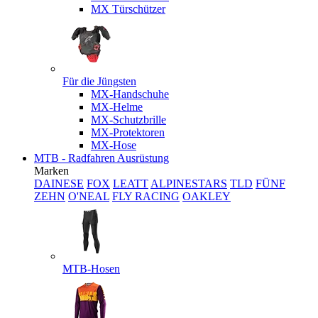
MX Türschützer
Für die Jüngsten
MX-Handschuhe
MX-Helme
MX-Schutzbrille
MX-Protektoren
MX-Hose
MTB - Radfahren Ausrüstung
Marken
DAINESE
FOX
LEATT
ALPINESTARS
TLD
FÜNF
ZEHN
O'NEAL
FLY RACING
OAKLEY
MTB-Hosen