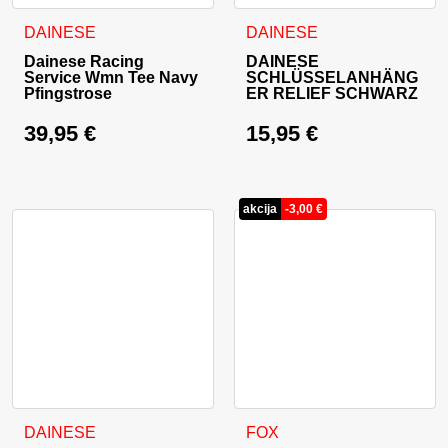
Dieses Produkt weist mehrere Varianten auf. Die Optionen 
DAINESE
DAINESE
Dainese Racing
DAINESE
Service Wmn Tee Navy
SCHLÜSSELANHÄNG
Pfingstrose
ER RELIEF SCHWARZ
39,95
€
15,95
€
akcija
-
3,00
€
Dieses Produkt weist mehrere Varianten auf. Die Optionen 
Dieses Produkt weist mehrer
DAINESE
FOX