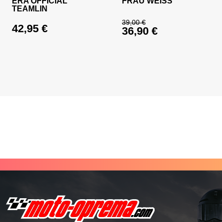
ERA OFFICIAL
FRAU WEISS
TEAMLIN
39,00
€
42,95
€
36,90
€
Ursprünglicher Prei
Aktueller Preis ist: 