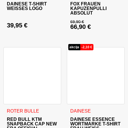
DAINESE T-SHIRT
FOX FRAUEN
WEISSES LOGO
KAPUZENPULLI
ABSOLUT
69,90
€
39,95
€
66,90
€
Ursprünglicher Prei
Aktueller Preis ist: 
akcija
-
2,10
€
Dieses Produkt weist mehrer
ROTER BULLE
DAINESE
RED BULL KTM
DAINESE ESSENCE
SNAPBACK CAP NEW
WORTMARKE T-SHIRT