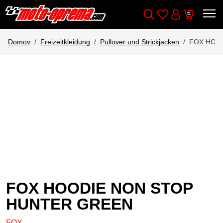
Wishlist
Cart
Išči
Account
Domov
Freizeitkleidung
Pullover und Strickjacken
FOX HOO
FOX HOODIE NON STOP
HUNTER GREEN
FOX