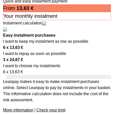
Quick and easy instalment payment
From
13,63
€
Your monthly instalment
Instalment calculation
Easy instalment purchases
I want to keep my instalment as low as possible
6 x
13,63
€
I want to repay as soon as possible
3 x
24,67
€
I want to choose my instalments
6 x
13,63
€
Leanpay makes it easy to make instalment purchases
online. Select Leanpay to pay by instalments in your basket.
The informative calculation does not include the cost of the
risk assessment.
More information
|
Check your limit