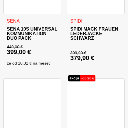
Dieses Produkt weist mehrer
SENA
SPIDI
SENA 10S UNIVERSAL
SPIDI MACK FRAUEN
KOMMUNIKATION
LEDERJACKE
DUO PACK
SCHWARZ
440,00
€
399,00
€
Ursprünglicher Preis war: 440,00 €
399,90
€
379,90
€
Ursprünglicher Prei
Aktueller Preis ist: 399,00 €.
že od
10,31 €
na mesec
Aktueller Preis ist: 
akcija
-
60,90
€