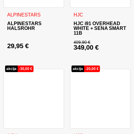
Dieses Produkt weist mehrer
ALPINESTARS
HJC
ALPINESTARS
HJC i91 OVERHEAD
HALSROHR
WHITE + SENA SMART
11B
409,90
€
29,95
€
349,00
€
Ursprünglicher Prei
Aktueller Preis ist: 
akcija
-
30,00
€
akcija
-
20,00
€