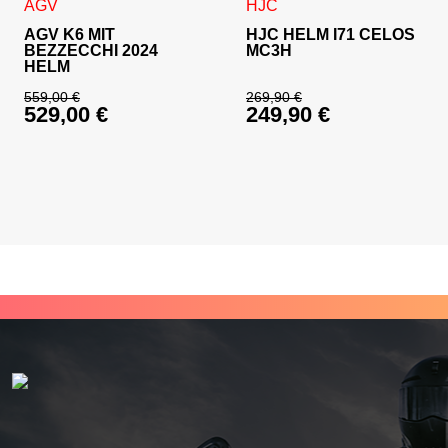
Dieses Produkt weist mehrere Varianten auf. Die Optionen 
Dieses Produkt weist mehrer
AGV
HJC
AGV K6 MIT
HJC HELM I71 CELOS
BEZZECCHI 2024
MC3H
HELM
559,00
€
269,90
€
529,00
€
249,90
€
Ursprünglicher Preis war: 559,00 €
Ursprünglicher Prei
Aktueller Preis ist: 529,00 €.
Aktueller Preis ist: 