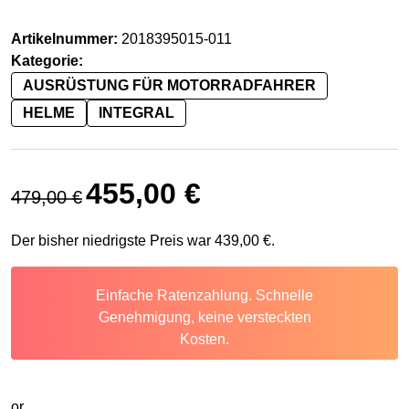
Artikelnummer:
2018395015-011
Kategorie:
AUSRÜSTUNG FÜR MOTORRADFAHRER
HELME
INTEGRAL
Ursprünglicher Preis war: 479,00 €
Aktueller Preis ist: 455,00 €.
455,00
€
479,00
€
Der bisher niedrigste Preis war
439,00
€
.
Einfache Ratenzahlung. Schnelle
Genehmigung, keine versteckten
Kosten.
or