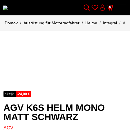
Wishlist
Cart
Išči
Account
Domov
Ausrüstung für Motorradfahrer
Helme
Integral
AG
akcija
-
24,00
€
AGV K6S HELM MONO
MATT SCHWARZ
AGV