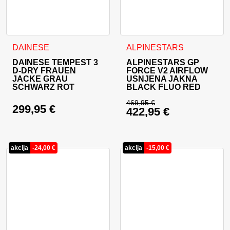
Dieses Produkt weist mehrere Varianten auf. Die Optionen 
Dieses Produkt weist mehrer
DAINESE
ALPINESTARS
DAINESE TEMPEST 3
ALPINESTARS GP
D-DRY FRAUEN
FORCE V2 AIRFLOW
JACKE GRAU
USNJENA JAKNA
SCHWARZ ROT
BLACK FLUO RED
469,95
€
299,95
€
422,95
€
Ursprünglicher Prei
Aktueller Preis ist: 
akcija
-
24,00
€
akcija
-
15,00
€