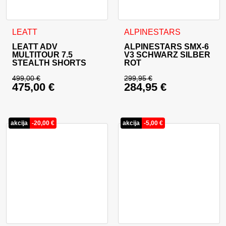
Dieses Produkt weist mehrere Varianten auf. Die Optionen 
Dieses Produkt weist mehrer
LEATT
ALPINESTARS
LEATT ADV
ALPINESTARS SMX-6
MULTITOUR 7.5
V3 SCHWARZ SILBER
STEALTH SHORTS
ROT
499,00
€
299,95
€
475,00
€
284,95
€
Ursprünglicher Preis war: 499,00 €
Ursprünglicher Prei
Aktueller Preis ist: 475,00 €.
Aktueller Preis ist: 
akcija
-
20,00
€
akcija
-
5,00
€