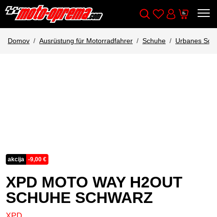
Wishlist
Cart
Išči
Account
Domov
Ausrüstung für Motorradfahrer
Schuhe
Urbanes Sch
akcija
-
9,00
€
XPD MOTO WAY H2OUT
SCHUHE SCHWARZ
XPD