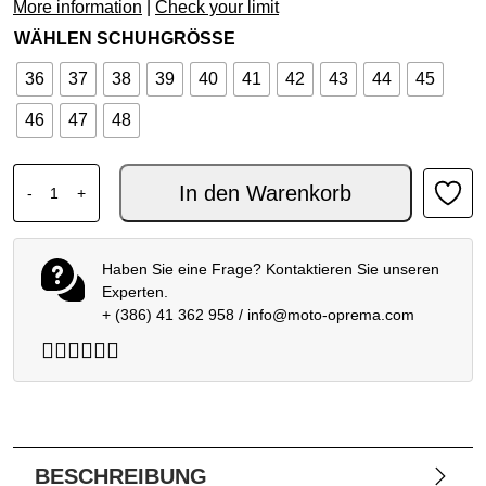
More information
|
Check your limit
WÄHLEN SCHUHGRÖSSE
36
37
38
39
40
41
42
43
44
45
46
47
48
XPD MOTO WAY H2OUT SCHUHE SCHWARZ Menge
In den Warenkorb
-
+
Haben Sie eine Frage? Kontaktieren Sie unseren
Experten.
+ (386) 41 362 958
/
info@moto-oprema.com
BESCHREIBUNG