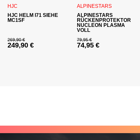
Dieses Produkt weist mehrere Varianten auf. Die Optionen 
Dieses Produkt weist mehrer
HJC
ALPINESTARS
HJC HELM I71 SIEHE
ALPINESTARS
MC1SF
RÜCKENPROTEKTOR
NUCLEON PLASMA
VOLL
269,90
€
79,95
€
249,90
€
74,95
€
Ursprünglicher Preis war: 269,90 €
Ursprünglicher Prei
Aktueller Preis ist: 249,90 €.
Aktueller Preis ist: 