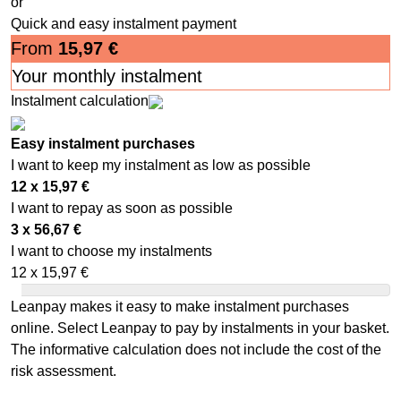
or
Quick and easy instalment payment
From
15,97
€
Your monthly instalment
Instalment calculation
Easy instalment purchases
I want to keep my instalment as low as possible
12 x
15,97
€
I want to repay as soon as possible
3 x
56,67
€
I want to choose my instalments
12 x
15,97
€
Leanpay makes it easy to make instalment purchases
online. Select Leanpay to pay by instalments in your basket.
The informative calculation does not include the cost of the
risk assessment.