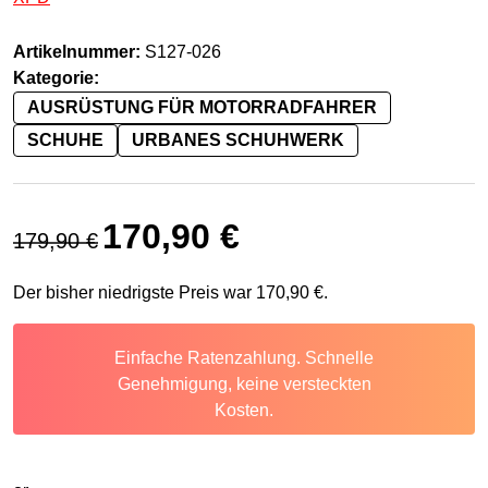
Artikelnummer:
S127-026
Kategorie:
AUSRÜSTUNG FÜR MOTORRADFAHRER
SCHUHE
URBANES SCHUHWERK
Ursprünglicher Preis war: 179,90 €
Aktueller Preis ist: 170,90 €.
170,90
€
179,90
€
Der bisher niedrigste Preis war
170,90
€
.
Einfache Ratenzahlung. Schnelle
Genehmigung, keine versteckten
Kosten.