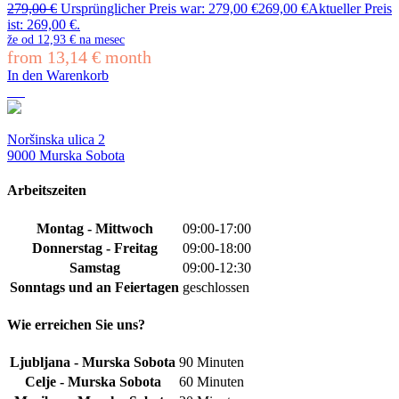
279,00
€
Ursprünglicher Preis war: 279,00 €
269,00
€
Aktueller Preis
ist: 269,00 €.
že od
12,93 €
na mesec
from
13,14
€
month
In den Warenkorb
Noršinska ulica 2
9000 Murska Sobota
Arbeitszeiten
Montag - Mittwoch
09:00-17:00
Donnerstag - Freitag
09:00-18:00
Samstag
09:00-12:30
Sonntags und an Feiertagen
geschlossen
Wie erreichen Sie uns?
Ljubljana - Murska Sobota
90 Minuten
Celje - Murska Sobota
60 Minuten