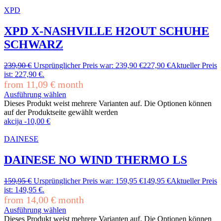
XPD
XPD X-NASHVILLE H2OUT SCHUHE
SCHWARZ
239,90
€
Ursprünglicher Preis war: 239,90 €
227,90
€
Aktueller Preis
ist: 227,90 €.
from
11,09
€
month
Ausführung wählen
Dieses Produkt weist mehrere Varianten auf. Die Optionen können
auf der Produktseite gewählt werden
akcija
-
10,00
€
DAINESE
DAINESE NO WIND THERMO LS
159,95
€
Ursprünglicher Preis war: 159,95 €
149,95
€
Aktueller Preis
ist: 149,95 €.
from
14,00
€
month
Ausführung wählen
Dieses Produkt weist mehrere Varianten auf. Die Optionen können