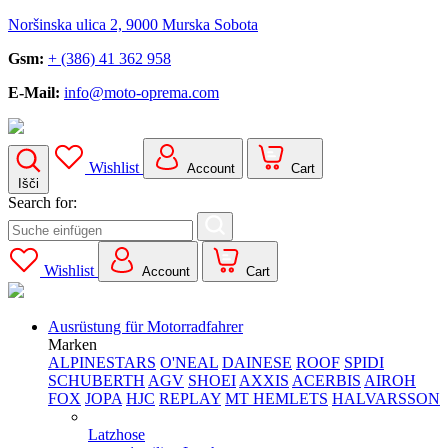
Noršinska ulica 2, 9000 Murska Sobota
Gsm:
+ (386) 41 362 958
E-Mail:
info@moto-oprema.com
Wishlist
Account
Cart
Išči
Search for:
Wishlist
Account
Cart
Ausrüstung für Motorradfahrer
Marken
ALPINESTARS
O'NEAL
DAINESE
ROOF
SPIDI
SCHUBERTH
AGV
SHOEI
AXXIS
ACERBIS
AIROH
FOX
JOPA
HJC
REPLAY
MT HEMLETS
HALVARSSON
Latzhose