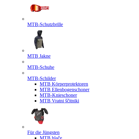
MTB-Schutzbrille
MTB Jakne
MTB-Schuhe
MTB-Schilder
MTB Körperprotektoren
MTB Ellenbogenschoner
MTB-Knieschoner
MTB Vratni ščitniki
Für die Jüngsten
MTB hlače