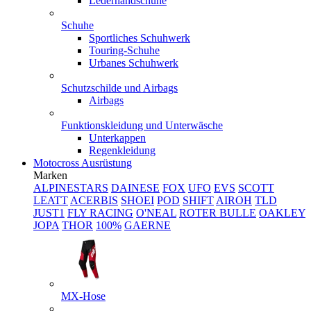
Lederhandschuhe
Schuhe
Sportliches Schuhwerk
Touring-Schuhe
Urbanes Schuhwerk
Schutzschilde und Airbags
Airbags
Funktionskleidung und Unterwäsche
Unterkappen
Regenkleidung
Motocross Ausrüstung
Marken
ALPINESTARS
DAINESE
FOX
UFO
EVS
SCOTT
LEATT
ACERBIS
SHOEI
POD
SHIFT
AIROH
TLD
JUST1
FLY RACING
O'NEAL
ROTER BULLE
OAKLEY
JOPA
THOR
100%
GAERNE
MX-Hose