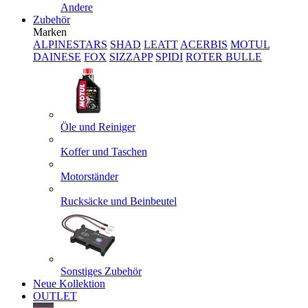
Andere
Zubehör
Marken
ALPINESTARS
SHAD
LEATT
ACERBIS
MOTUL
DAINESE
FOX
SIZZAPP
SPIDI
ROTER BULLE
Öle und Reiniger
Koffer und Taschen
Motorständer
Rucksäcke und Beinbeutel
Sonstiges Zubehör
Neue Kollektion
OUTLET