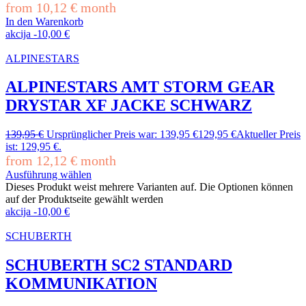
from
10,12
€
month
In den Warenkorb
akcija
-
10,00
€
ALPINESTARS
ALPINESTARS AMT STORM GEAR
DRYSTAR XF JACKE SCHWARZ
139,95
€
Ursprünglicher Preis war: 139,95 €
129,95
€
Aktueller Preis
ist: 129,95 €.
from
12,12
€
month
Ausführung wählen
Dieses Produkt weist mehrere Varianten auf. Die Optionen können
auf der Produktseite gewählt werden
akcija
-
10,00
€
SCHUBERTH
SCHUBERTH SC2 STANDARD
KOMMUNIKATION