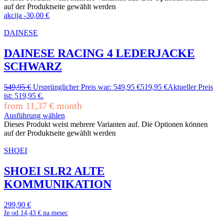
auf der Produktseite gewählt werden
akcija
-
30,00
€
DAINESE
DAINESE RACING 4 LEDERJACKE
SCHWARZ
549,95
€
Ursprünglicher Preis war: 549,95 €
519,95
€
Aktueller Preis
ist: 519,95 €.
from
11,37
€
month
Ausführung wählen
Dieses Produkt weist mehrere Varianten auf. Die Optionen können
auf der Produktseite gewählt werden
SHOEI
SHOEI SLR2 ALTE
KOMMUNIKATION
299,90
€
že od
14,43 €
na mesec