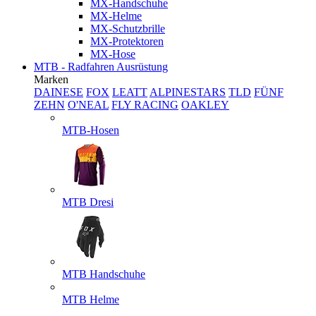
MX-Handschuhe
MX-Helme
MX-Schutzbrille
MX-Protektoren
MX-Hose
MTB - Radfahren Ausrüstung
Marken
DAINESE
FOX
LEATT
ALPINESTARS
TLD
FÜNF
ZEHN
O'NEAL
FLY RACING
OAKLEY
MTB-Hosen
MTB Dresi
MTB Handschuhe
MTB Helme