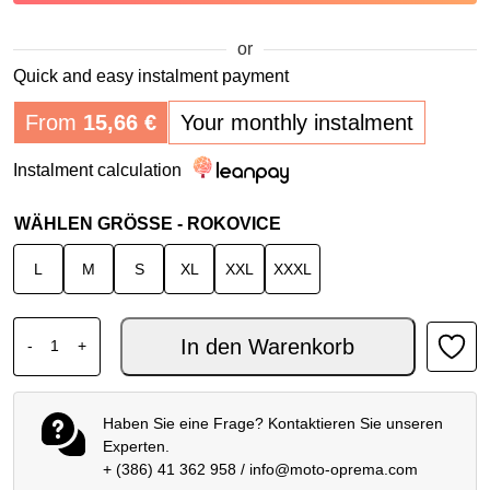
or
Quick and easy instalment payment
From
15,66
€
Your monthly instalment
Instalment calculation
WÄHLEN GRÖSSE - ROKOVICE
L
M
S
XL
XXL
XXXL
SPIDI POWER CARBON HANDSCHUHE SCHWARZ Meng
In den Warenkorb
-
+
Haben Sie eine Frage? Kontaktieren Sie unseren
Experten.
+ (386) 41 362 958
/
info@moto-oprema.com