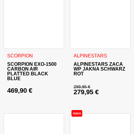
Dieses Produkt weist mehrere Varianten auf. Die Optionen 
Dieses Produkt weist mehrer
SCORPION
ALPINESTARS
SCORPION EXO-1500
ALPINESTARS ZACA
CARBON AIR
WP JAKNA SCHWARZ
PLATTED BLACK
ROT
BLUE
299,95
€
469,90
€
279,95
€
Ursprünglicher Prei
Aktueller Preis ist: 
novo