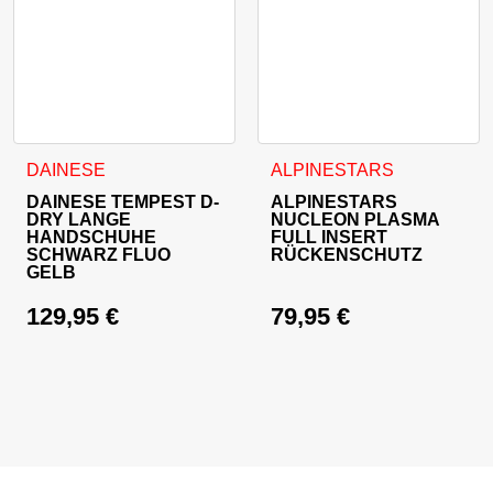
Dieses Produkt weist mehrere Varianten auf. Die Optionen 
Dieses Produkt weist mehrer
DAINESE
ALPINESTARS
DAINESE TEMPEST D-
ALPINESTARS
DRY LANGE
NUCLEON PLASMA
HANDSCHUHE
FULL INSERT
SCHWARZ FLUO
RÜCKENSCHUTZ
GELB
129,95
€
79,95
€