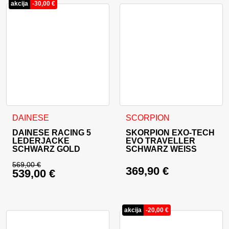
akcija
-
30,00
€
Dieses Produkt weist mehrere Varianten auf. Die Optionen 
Dieses Produkt weist mehrer
DAINESE
SCORPION
DAINESE RACING 5
SKORPION EXO-TECH
LEDERJACKE
EVO TRAVELLER
SCHWARZ GOLD
SCHWARZ WEISS
569,00
€
369,90
€
539,00
€
Ursprünglicher Preis war: 569,00 €
Aktueller Preis ist: 539,00 €.
akcija
-
20,00
€