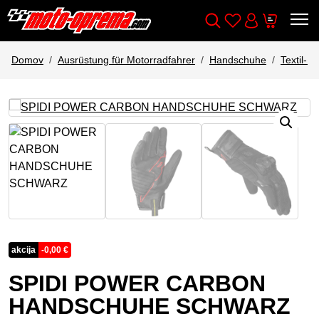
Wishlist
Cart
Išči
Account
Domov
Ausrüstung für Motorradfahrer
Handschuhe
Textil-
akcija
-
0,00
€
SPIDI POWER CARBON
HANDSCHUHE SCHWARZ