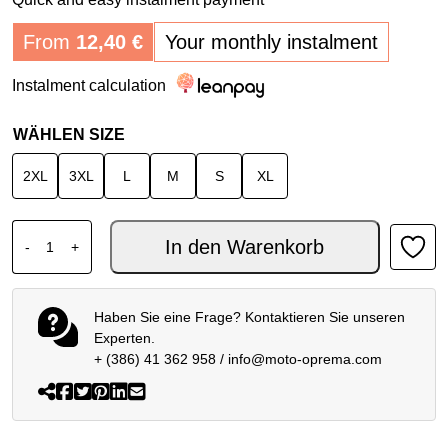
From
12,40
€
Your monthly instalment
Instalment calculation
WÄHLEN SIZE
2XL
3XL
L
M
S
XL
SPIDI TOURING REGEN KIT Menge
In den Warenkorb
-
+
Haben Sie eine Frage? Kontaktieren Sie unseren
Experten.
+ (386) 41 362 958
/
info@moto-oprema.com