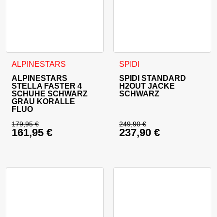
Dieses Produkt weist mehrere Varianten auf. Die Optionen 
Dieses Produkt weist mehrer
ALPINESTARS
SPIDI
ALPINESTARS
SPIDI STANDARD
STELLA FASTER 4
H2OUT JACKE
SCHUHE SCHWARZ
SCHWARZ
GRAU KORALLE
FLUO
179,95
€
249,90
€
161,95
€
237,90
€
Ursprünglicher Preis war: 179,95 €
Ursprünglicher Prei
Aktueller Preis ist: 161,95 €.
Aktueller Preis ist: 