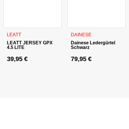
Dieses Produkt weist mehrere Varianten auf. Die Optionen 
Dieses Produkt weist mehrer
LEATT
DAINESE
LEATT JERSEY GPX
Dainese Ledergürtel
4.5 LITE
Schwarz
39,95
€
79,95
€