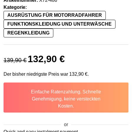
Artikelnummer:
X72-486
Kategorie:
AUSRÜSTUNG FÜR MOTORRADFAHRER
FUNKTIONSKLEIDUNG UND UNTERWÄSCHE
REGENKLEIDUNG
Ursprünglicher Preis war: 139,90 €
Aktueller Preis ist: 132,90 €.
132,90
€
139,90
€
Der bisher niedrigste Preis war
132,90
€
.
Einfache Ratenzahlung. Schnelle
Genehmigung, keine versteckten
Kosten.
or
Quick and easy instalment payment