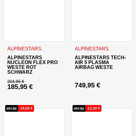
Dieses Produkt weist mehrere Varianten auf. Die Optionen 
Dieses Produkt weist mehrer
ALPINESTARS
ALPINESTARS
ALPINESTARS
ALPINESTARS TECH-
NUCLEON FLEX PRO
AIR 5 PLASMA
WESTE ROT
AIRBAG WESTE
SCHWARZ
204,95
€
749,95
€
185,95
€
Ursprünglicher Preis war: 204,95 €
Aktueller Preis ist: 185,95 €.
akcija
-
18,00
€
akcija
-
12,00
€