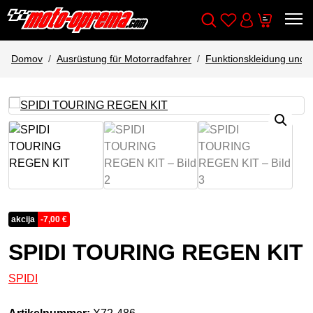
Wishlist
Cart
Išči
Account
Domov
Ausrüstung für Motorradfahrer
Funktionskleidung und 
akcija
-
7,00
€
SPIDI TOURING REGEN KIT
SPIDI