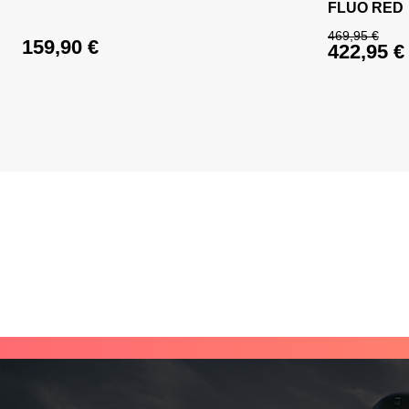
FLUO RED
469,95
€
159,90
€
422,95
€
Ursprüng
Aktueller