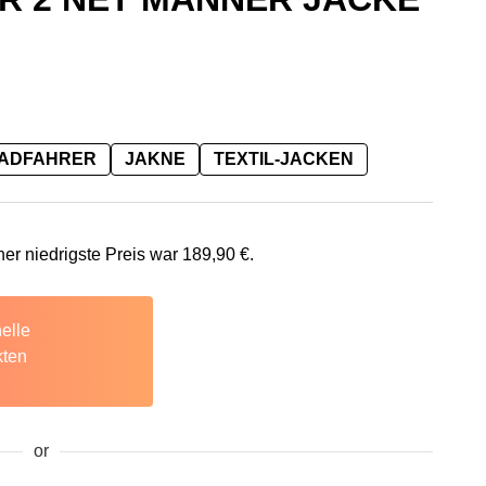
RADFAHRER
JAKNE
TEXTIL-JACKEN
her niedrigste Preis war
189,90
€
.
elle
kten
or