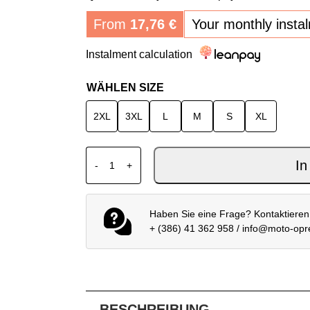
From
17,76
€
Your monthly insta
Instalment calculation
WÄHLEN SIZE
2XL
3XL
L
M
S
XL
SPIDI RACE WARRIOR 2 NET MÄNNER J
In
-
+
Haben Sie eine Frage? Kontaktieren
+ (386) 41 362 958
/
info@moto-op
BESCHREIBUNG