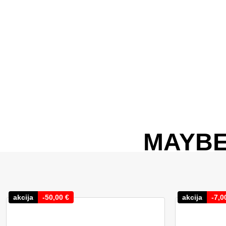
MAYBE
akcija
-
50,00
€
akcija
-
7,0