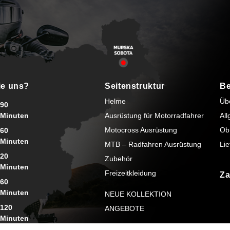
ie uns?
Seitenstruktur
Be
Helme
Üb
90
Minuten
Ausrüstung für Motorradfahrer
Al
Motocross Ausrüstung
Ob
60
Minuten
MTB – Radfahren Ausrüstung
Lie
20
Zubehör
Minuten
Freizeitkleidung
Za
60
Minuten
NEUE KOLLEKTION
120
ANGEBOTE
Minuten