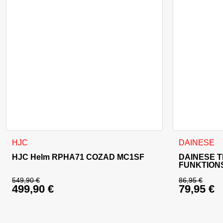
Dieses Produkt weist mehrere Varianten auf. Die Optionen 
Dieses Produ
HJC
DAINESE
HJC Helm RPHA71 COZAD MC1SF
DAINESE 
FUNKTION
549,90
€
86,95
€
499,90
€
79,95
€
Ursprünglicher Preis war: 549,90 €
Ursprüng
Aktueller Preis ist: 499,90 €.
Aktueller