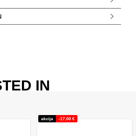
N
TED IN
akcija
-
17,00
€