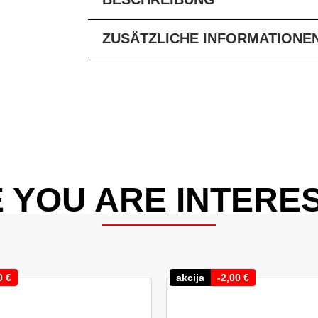
ZUSÄTZLICHE INFORMATIONE
 YOU ARE INTERES
0
€
akcija
-
2,00
€