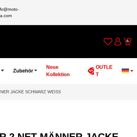
nfo@moto-
a.com
Wishlist
Cart
Account
Neue
OUTLE
Zubehör
Kollektion
T
NNER JACKE SCHWARZ WEISS
OR 2 NET MÄNNER JACKE