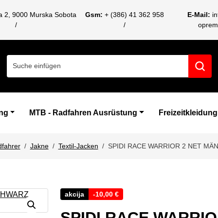
ca 2, 9000 Murska Sobota
Gsm:
+ (386) 41 362 958
E-Mail:
i
oprem
Search for:
ng
MTB - Radfahren Ausrüstung
Freizeitkleidung
dfahrer
Jakne
Textil-Jacken
SPIDI RACE WARRIOR 2 NET MÄ
akcija
-
10,00
€
SPIDI RACE WARRI