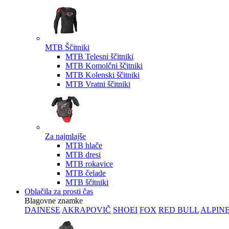
MTB Ščitniki
MTB Telesni ščitniki
MTB Komolčni ščitniki
MTB Kolenski ščitniki
MTB Vratni ščitniki
Za najmlajše
MTB hlače
MTB dresi
MTB rokavice
MTB čelade
MTB ščitniki
Oblačila za prosti čas
Blagovne znamke
DAINESE
AKRAPOVIČ
SHOEI
FOX
RED BULL
ALPIN