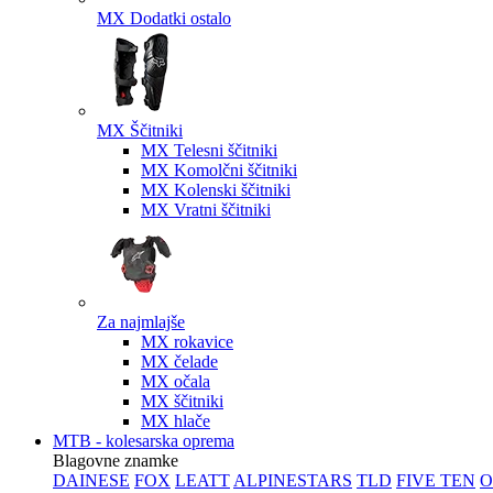
MX Dodatki ostalo
MX Ščitniki
MX Telesni ščitniki
MX Komolčni ščitniki
MX Kolenski ščitniki
MX Vratni ščitniki
Za najmlajše
MX rokavice
MX čelade
MX očala
MX ščitniki
MX hlače
MTB - kolesarska oprema
Blagovne znamke
DAINESE
FOX
LEATT
ALPINESTARS
TLD
FIVE TEN
O