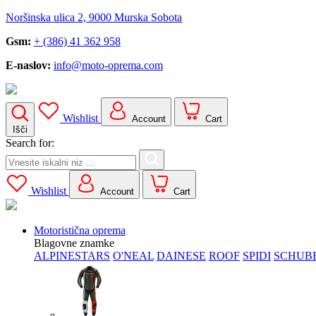
Noršinska ulica 2, 9000 Murska Sobota
Gsm:
+ (386) 41 362 958
E-naslov:
info@moto-oprema.com
Wishlist
Account
Cart
Išči
Search for:
Wishlist
Account
Cart
Motoristična oprema
Blagovne znamke
ALPINESTARS
O'NEAL
DAINESE
ROOF
SPIDI
SCHUB