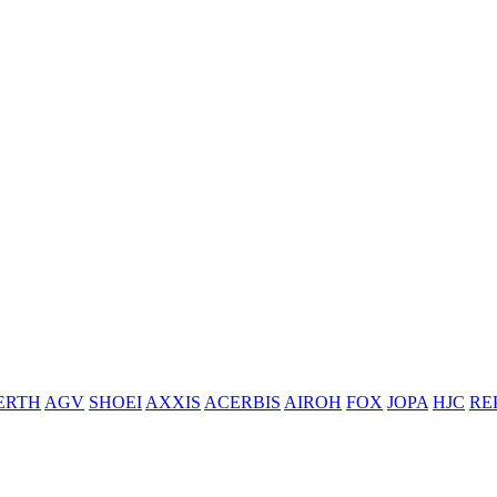
ERTH
AGV
SHOEI
AXXIS
ACERBIS
AIROH
FOX
JOPA
HJC
RE