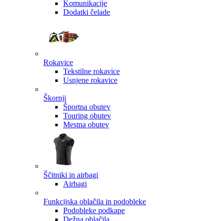
Komunikacije
Dodatki čelade
Rokavice
Tekstilne rokavice
Usnjene rokavice
Škornji
Športna obutev
Touring obutev
Mestna obutev
Ščitniki in airbagi
Airbagi
Funkcijska oblačila in podobleke
Podobleke podkape
Dežna oblačila