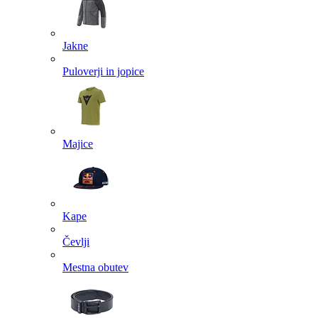
Jakne
Puloverji in jopice
Majice
Kape
Čevlji
Mestna obutev