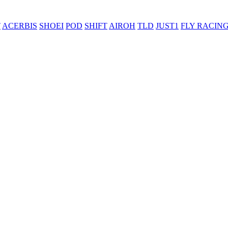
T
ACERBIS
SHOEI
POD
SHIFT
AIROH
TLD
JUST1
FLY RACIN