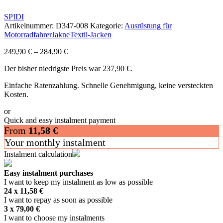
SPIDI
Artikelnummer:
D347-008
Kategorie:
Ausrüstung für
Motorradfahrer
Jakne
Textil-Jacken
249,90
€
–
284,90
€
Der bisher niedrigste Preis war
237,90
€
.
Einfache Ratenzahlung. Schnelle Genehmigung, keine versteckten
Kosten.
or
Quick and easy instalment payment
From
11,58
€
Your monthly instalment
Instalment calculation
Easy instalment purchases
I want to keep my instalment as low as possible
24 x
11,58
€
I want to repay as soon as possible
3 x
79,00
€
I want to choose my instalments