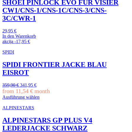
mehrere
SHOEI PINLOCK EVO FÜR VISIER
Varianten
CW1/CNS-1/CNS-1C/CNS-3/CNS-
auf.
Die
3C/CWR-1
Optionen
können
29,95
€
auf
In den Warenkorb
der
akcija
-
17,95
€
Produktseite
gewählt
SPIDI
werden
SPIDI FRONTIER JACKE BLAU
EISROT
Ursprünglicher
Aktueller
359,90
€
341,95
€
Preis
Preis
from
11,54
€
month
war:
ist:
Ausführung wählen
359,90 €
341,95 €.
Dieses
Produkt
ALPINESTARS
weist
mehrere
ALPINESTARS GP PLUS V4
Varianten
LEDERJACKE SCHWARZ
auf.