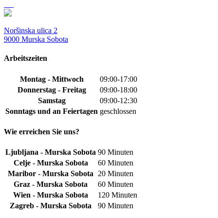
Dieses
gewählt
Produkt
werden
weist
mehrere
Noršinska ulica 2
Varianten
9000 Murska Sobota
auf.
Die
Arbeitszeiten
Optionen
können
Montag - Mittwoch
09:00-17:00
auf
Donnerstag - Freitag
09:00-18:00
der
Produktseite
Samstag
09:00-12:30
gewählt
Sonntags und an Feiertagen
geschlossen
werden
Wie erreichen Sie uns?
Ljubljana - Murska Sobota
90 Minuten
Celje - Murska Sobota
60 Minuten
Maribor - Murska Sobota
20 Minuten
Graz - Murska Sobota
60 Minuten
Wien - Murska Sobota
120 Minuten
Zagreb - Murska Sobota
90 Minuten