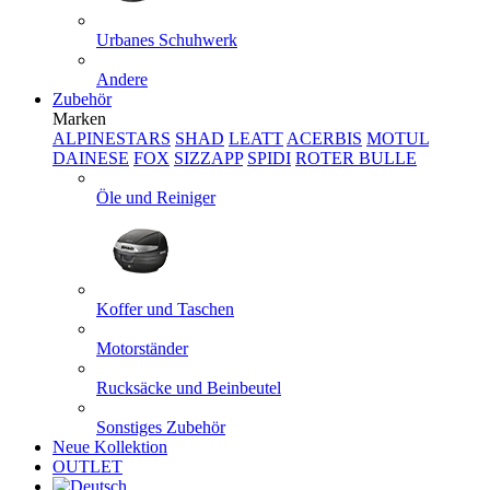
Urbanes Schuhwerk
Andere
Zubehör
Marken
ALPINESTARS
SHAD
LEATT
ACERBIS
MOTUL
DAINESE
FOX
SIZZAPP
SPIDI
ROTER BULLE
Öle und Reiniger
Koffer und Taschen
Motorständer
Rucksäcke und Beinbeutel
Sonstiges Zubehör
Neue Kollektion
OUTLET