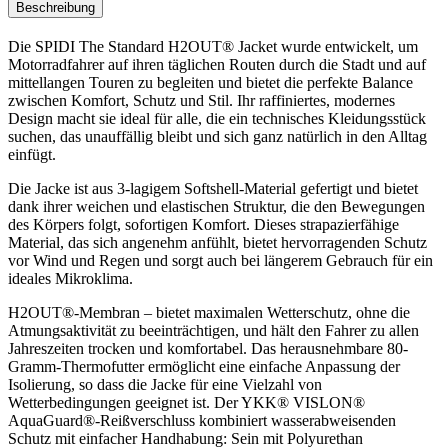
Beschreibung
Die SPIDI The Standard H2OUT® Jacket wurde entwickelt, um
Motorradfahrer auf ihren täglichen Routen durch die Stadt und auf
mittellangen Touren zu begleiten und bietet die perfekte Balance
zwischen Komfort, Schutz und Stil. Ihr raffiniertes, modernes
Design macht sie ideal für alle, die ein technisches Kleidungsstück
suchen, das unauffällig bleibt und sich ganz natürlich in den Alltag
einfügt.
Die Jacke ist aus 3-lagigem Softshell-Material gefertigt und bietet
dank ihrer weichen und elastischen Struktur, die den Bewegungen
des Körpers folgt, sofortigen Komfort. Dieses strapazierfähige
Material, das sich angenehm anfühlt, bietet hervorragenden Schutz
vor Wind und Regen und sorgt auch bei längerem Gebrauch für ein
ideales Mikroklima.
H2OUT®-Membran – bietet maximalen Wetterschutz, ohne die
Atmungsaktivität zu beeinträchtigen, und hält den Fahrer zu allen
Jahreszeiten trocken und komfortabel. Das herausnehmbare 80-
Gramm-Thermofutter ermöglicht eine einfache Anpassung der
Isolierung, so dass die Jacke für eine Vielzahl von
Wetterbedingungen geeignet ist. Der YKK® VISLON®
AquaGuard®-Reißverschluss kombiniert wasserabweisenden
Schutz mit einfacher Handhabung: Sein mit Polyurethan