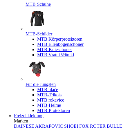
MTB-Schuhe
MTB-Schilder
MTB Körperprotektoren
MTB Ellenbogenschoner
MTB-Knieschoner
MTB Vratni ščitniki
Für die Jüngsten
MTB hlače
MTB-Trikots
MTB rokavice
MTB-Helme
MTB-Protektoren
Freizeitkleidung
Marken
DAINESE
AKRAPOVIC
SHOEI
FOX
ROTER BULLE