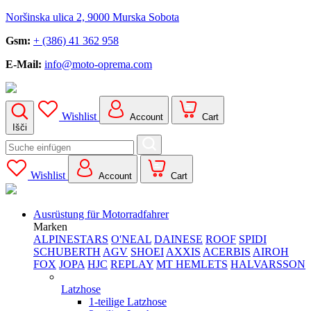
Noršinska ulica 2, 9000 Murska Sobota
Gsm:
+ (386) 41 362 958
E-Mail:
info@moto-oprema.com
Wishlist
Account
Cart
Išči
Search
for:
Wishlist
Account
Cart
Ausrüstung für Motorradfahrer
Marken
ALPINESTARS
O'NEAL
DAINESE
ROOF
SPIDI
SCHUBERTH
AGV
SHOEI
AXXIS
ACERBIS
AIROH
FOX
JOPA
HJC
REPLAY
MT HEMLETS
HALVARSSON
Latzhose
1-teilige Latzhose