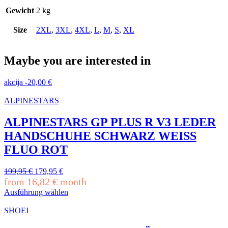
Gewicht
2 kg
Size
2XL
,
3XL
,
4XL
,
L
,
M
,
S
,
XL
Maybe you are interested in
akcija
-
20,00
€
ALPINESTARS
ALPINESTARS GP PLUS R V3 LEDER
HANDSCHUHE SCHWARZ WEISS
FLUO ROT
Ursprünglicher
Aktueller
199,95
€
179,95
€
Preis
Preis
from
16,82
€
month
war:
ist:
Ausführung wählen
199,95 €
179,95 €.
Dieses
Produkt
SHOEI
weist