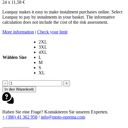
24 x
11,58
€
Leanpay makes it easy to make instalment purchases online. Select
Leanpay to pay by instalments in your basket. The informative
calculation does not include the cost of the risk assessment.
More information
|
Check your limit
2XL
3XL
4XL
Wählen Size
L
M
S
XL
SPIDI
-
+
STANDARD
In den Warenkorb
H2OUT
JACKE
DUNKELGRÜN
Menge
Haben Sie eine Frage? Kontaktieren Sie unseren Experten.
+ (386) 41 362 958
/
info@moto-oprema.com