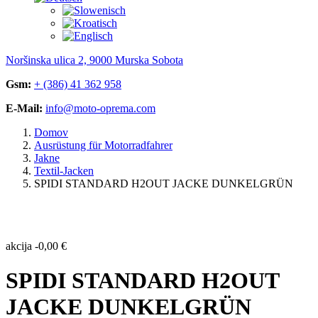
Noršinska ulica 2, 9000 Murska Sobota
Gsm:
+ (386) 41 362 958
E-Mail:
info@moto-oprema.com
Domov
Ausrüstung für Motorradfahrer
Jakne
Textil-Jacken
SPIDI STANDARD H2OUT JACKE DUNKELGRÜN
akcija
-
0,00
€
SPIDI STANDARD H2OUT
JACKE DUNKELGRÜN