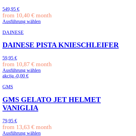
Die
Optionen
549,95
€
können
from
10,40
€
month
auf
Ausführung wählen
der
Dieses
Produktseite
Produkt
DAINESE
gewählt
weist
werden
mehrere
DAINESE PISTA KNIESCHLEIFER
Varianten
auf.
59,95
€
Die
from
10,87
€
month
Optionen
können
Ausführung wählen
Dieses
auf
akcija
-
0,00
€
Produkt
der
weist
Produktseite
GMS
mehrere
gewählt
Varianten
werden
GMS GELATO JET HELMET
auf.
VANIGLIA
Die
Optionen
können
79,95
€
auf
from
13,63
€
month
der
Ausführung wählen
Produktseite