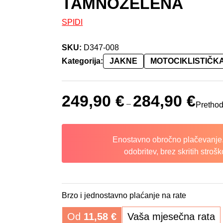
TAMNOZELENA
SPIDI
SKU:
D347-008
Kategorija:
JAKNE
MOTOCIKLISTIČK
249,90
€
284,90
€
–
Prethod
Enostavno obročno plačevanje.
odobritev, brez skritih strošk
Brzo i jednostavno plaćanje na rate
Od
11,58
€
Vaša mjesečna rata