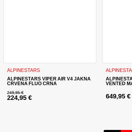
Ovaj proizvod ima više varijanti. Opcije se mogu odabrati na
Ovaj proizvo
ALPINESTARS
ALPINEST
ALPINESTARS VIPER AIR V4 JAKNA
ALPINEST
CRVENA FLUO CRNA
VENTED M
249,95
€
649,95
€
224,95
€
Izvorna cijena bila je: 249,95 €.
Trenutna cijena je: 224,95 €.