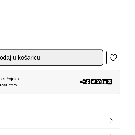
ENA količina
odaj u košaricu
stručnjaka.
rema.com