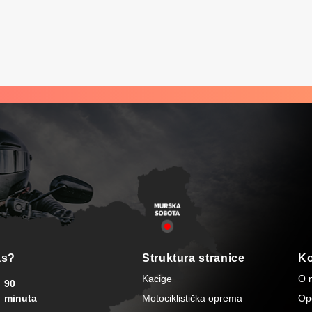
cijena je: 161,95 €.
as?
Struktura stranice
Ko
Kacige
O 
90
minuta
Motociklistička oprema
Opć