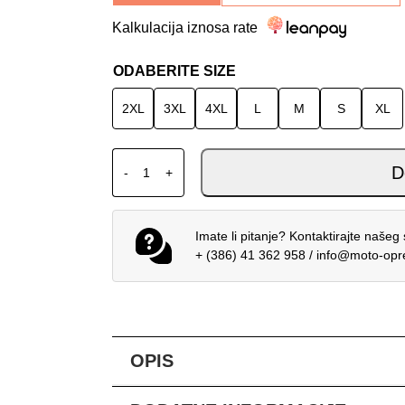
Kalkulacija iznosa rate
ODABERITE SIZE
2XL
3XL
4XL
L
M
S
XL
SPIDI STANDARD H2OUT JAKNA TAMNOZEL
D
-
+
Imate li pitanje? Kontaktirajte našeg 
+ (386) 41 362 958
/
info@moto-op
OPIS