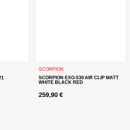
oda
nti. Opcije se mogu odabrati na stranici proizvoda
Ovaj proizvod ima više varijanti. Opcije se m
SCORPION
21
SCORPION EXO-530 AIR CLIP MATT
WHITE BLACK RED
259,90
€
e: 389,95 €.
369,95 €.