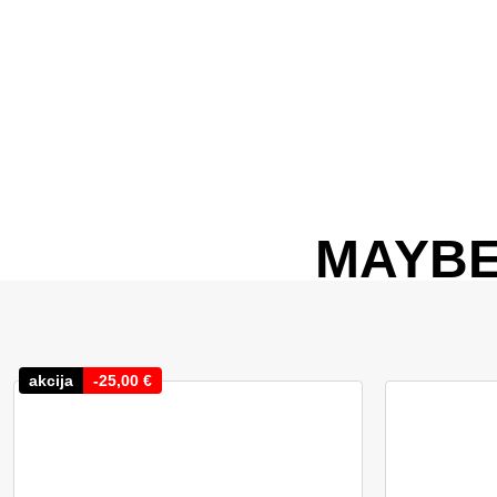
MAYBE
akcija
-
25,00
€