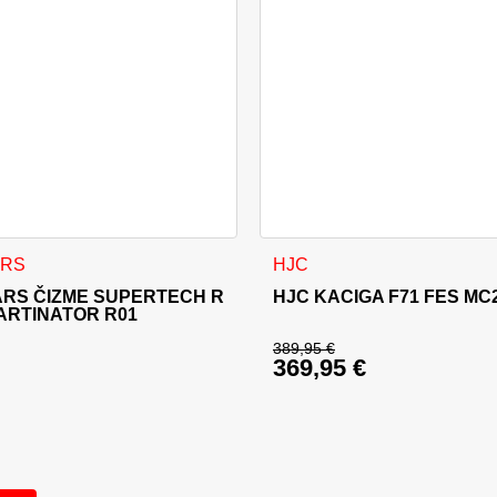
 stranici proizvoda
d ima više varijanti. Opcije se mogu odabrati na stranici proizv
Ovaj proizvod ima više varija
ARS
HJC
ARS ČIZME SUPERTECH R
HJC KACIGA F71 FES MC
ARTINATOR R01
389,95
€
369,95
€
Izvorna cijena bila j
Trenutna cijena je: 