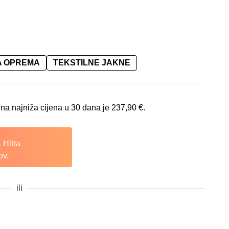
A OPREMA
TEKSTILNE JAKNE
na najniža cijena u 30 dana je
237,90
€
.
 Hitra
ov.
ili