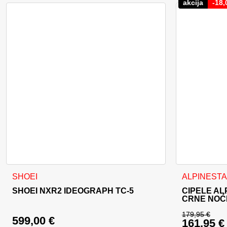
akcija
-
18,
Ovaj proizvod ima više varijanti. Opcije se mogu odabrati na
Ovaj proizvo
SHOEI
ALPINEST
SHOEI NXR2 IDEOGRAPH TC-5
CIPELE AL
CRNE NOĆ
179,95
€
599,00
€
161,95
€
Izvorna c