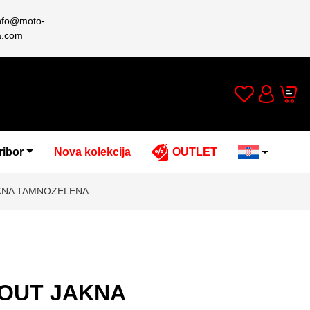
nfo@moto-
a.com
Wishlist
Cart
Account
ribor
Nova kolekcija
OUTLET
AKNA TAMNOZELENA
2OUT JAKNA