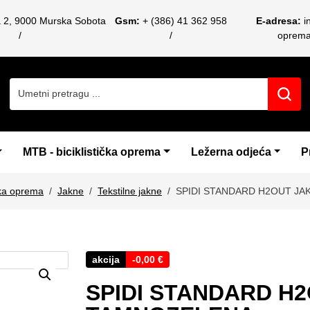
a 2, 9000 Murska Sobota
Gsm:
+ (386) 41 362 958
E-adresa:
i
oprem
Search for:
MTB - biciklistička oprema
Ležerna odjeća
P
čka oprema
Jakne
Tekstilne jakne
SPIDI STANDARD H2OUT J
akcija
-
0,00
€
SPIDI STANDARD H