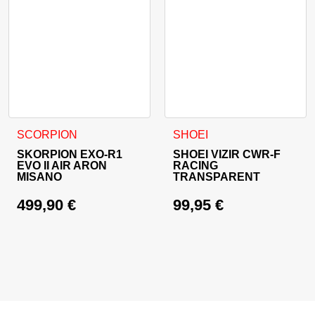
Dieses Produkt weist mehrere Varianten auf. Die Optionen 
SCORPION
SHOEI
SKORPION EXO-R1
SHOEI VIZIR CWR-F
EVO II AIR ARON
RACING
MISANO
TRANSPARENT
499,90
€
99,95
€