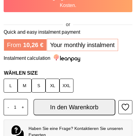
Kosten.
or
Quick and easy instalment payment
From
10,26
€
Your monthly instalment
Instalment calculation
WÄHLEN SIZE
L
M
S
XL
XXL
ALPINESTARS STELLA BOGOTA PRO DS JACKE EISGR
In den Warenkorb
-
+
Haben Sie eine Frage? Kontaktieren Sie unseren
Experten.