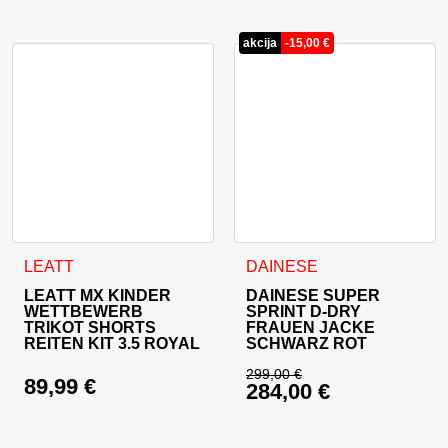
akcija
-
15,00
€
Dieses Produkt weist mehrere Varianten auf. Die Optionen 
Dieses Produkt weist mehrer
LEATT
DAINESE
LEATT MX KINDER
DAINESE SUPER
WETTBEWERB
SPRINT D-DRY
TRIKOT SHORTS
FRAUEN JACKE
REITEN KIT 3.5 ROYAL
SCHWARZ ROT
299,00
€
89,99
€
284,00
€
Ursprünglicher Prei
Aktueller Preis ist: 