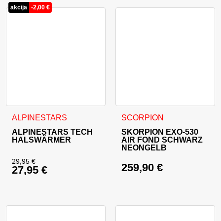
akcija
-
2,00
€
Dieses Produkt weist mehrer
ALPINESTARS
SCORPION
ALPINESTARS TECH
SKORPION EXO-530
HALSWÄRMER
AIR FOND SCHWARZ
NEONGELB
29,95
€
259,90
€
27,95
€
Ursprünglicher Preis war: 29,95 €
Aktueller Preis ist: 27,95 €.