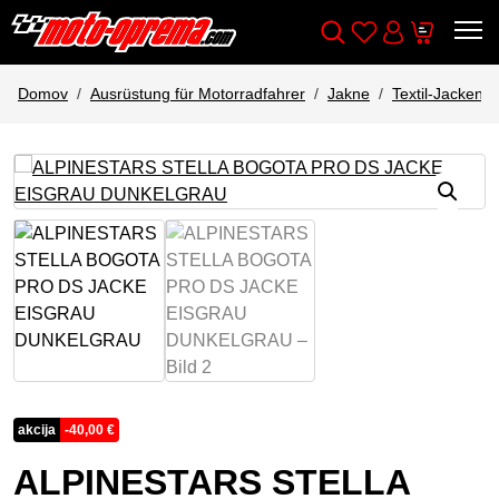
Wishlist
Cart
Išči
Account
Domov
Ausrüstung für Motorradfahrer
Jakne
Textil-Jacken
akcija
-
40,00
€
ALPINESTARS STELLA