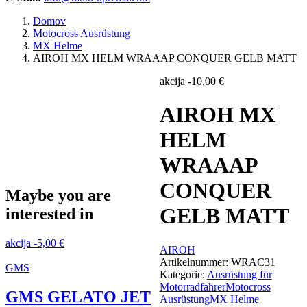
Domov
Motocross Ausrüstung
MX Helme
AIROH MX HELM WRAAAP CONQUER GELB MATT
akcija
-
10,00
€
AIROH MX
HELM
WRAAAP
CONQUER
Maybe you are
GELB MATT
interested in
akcija
-
5,00
€
AIROH
Artikelnummer:
WRAC31
GMS
Kategorie:
Ausrüstung für
Motorradfahrer
Motocross
GMS GELATO JET
Ausrüstung
MX Helme