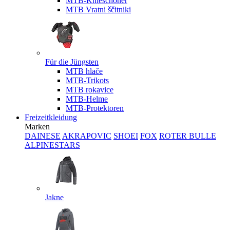
MTB-Knieschoner
MTB Vratni ščitniki
Für die Jüngsten
MTB hlače
MTB-Trikots
MTB rokavice
MTB-Helme
MTB-Protektoren
Freizeitkleidung
Marken
DAINESE
AKRAPOVIC
SHOEI
FOX
ROTER BULLE
ALPINESTARS
Jakne