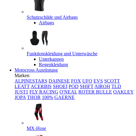
Schutzschilde und Airbags
Airbags
Funktionskleidung und Unterwäsche
Unterkappen
Regenkleidung
Motocross Ausrüstung
Marken
ALPINESTARS
DAINESE
FOX
UFO
EVS
SCOTT
LEATT
ACERBIS
SHOEI
POD
SHIFT
AIROH
TLD
JUST1
FLY RACING
O'NEAL
ROTER BULLE
OAKLEY
JOPA
THOR
100%
GAERNE
MX-Hose