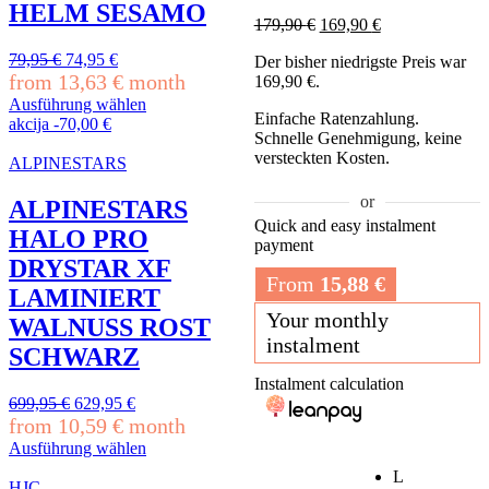
HELM SESAMO
Ursprünglicher
Aktueller
179,90
€
169,90
€
Preis
Preis
Ursprünglicher
Aktueller
79,95
€
74,95
€
Der bisher niedrigste Preis war
war:
ist:
Preis
Preis
from
13,63
€
month
169,90
€
.
179,90 €
169,90 €.
war:
ist:
Ausführung wählen
79,95 €
74,95 €.
Einfache Ratenzahlung.
Dieses
akcija
-
70,00
€
Schnelle Genehmigung, keine
Produkt
versteckten Kosten.
weist
ALPINESTARS
mehrere
Varianten
or
ALPINESTARS
auf.
Quick and easy instalment
HALO PRO
Die
payment
Optionen
DRYSTAR XF
können
From
15,88
€
LAMINIERT
auf
Your monthly
der
WALNUSS ROST
Produktseite
instalment
SCHWARZ
gewählt
werden
Instalment calculation
Ursprünglicher
Aktueller
699,95
€
629,95
€
Preis
Preis
from
10,59
€
month
war:
ist:
Ausführung wählen
699,95 €
629,95 €.
Dieses
L
Produkt
HJC