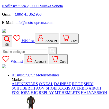
Noršinska ulica 2, 9000 Murska Sobota
Gsm:
+ (386) 41 362 958
E-Mail:
info@moto-oprema.com
Wishlist
Account
Cart
Išči
Search
for:
Wishlist
Account
Cart
Ausrüstung für Motorradfahrer
Marken
ALPINESTARS
O'NEAL
DAINESE
ROOF
SPIDI
SCHUBERTH
AGV
SHOEI
AXXIS
ACERBIS
AIROH
FOX
JOPA
HJC
REPLAY
MT HEMLETS
HALVARSSON