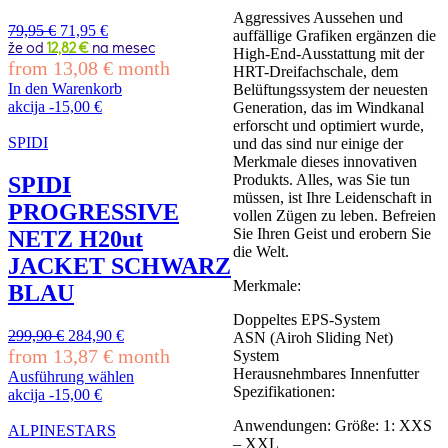
Aggressives Aussehen und
Ursprünglicher
Aktueller
79,95
€
71,95
€
auffällige Grafiken ergänzen die
Preis
Preis
že od
12,82 €
na mesec
High-End-Ausstattung mit der
from
13,08
war:
€
ist:
month
HRT-Dreifachschale, dem
79,95 €
71,95 €.
In den Warenkorb
Belüftungssystem der neuesten
akcija
-
15,00
€
Generation, das im Windkanal
erforscht und optimiert wurde,
SPIDI
und das sind nur einige der
Merkmale dieses innovativen
Produkts. Alles, was Sie tun
SPIDI
müssen, ist Ihre Leidenschaft in
PROGRESSIVE
vollen Zügen zu leben. Befreien
Sie Ihren Geist und erobern Sie
NETZ H20ut
die Welt.
JACKET SCHWARZ
Merkmale:
BLAU
Doppeltes EPS-System
Ursprünglicher
Aktueller
299,90
€
284,90
€
ASN (Airoh Sliding Net)
Preis
Preis
from
13,87
€
month
System
war:
ist:
Herausnehmbares Innenfutter
Ausführung wählen
299,90 €
284,90 €.
Spezifikationen:
Dieses
akcija
-
15,00
€
Produkt
Anwendungen: Größe: 1: XXS
weist
ALPINESTARS
– XXL
mehrere