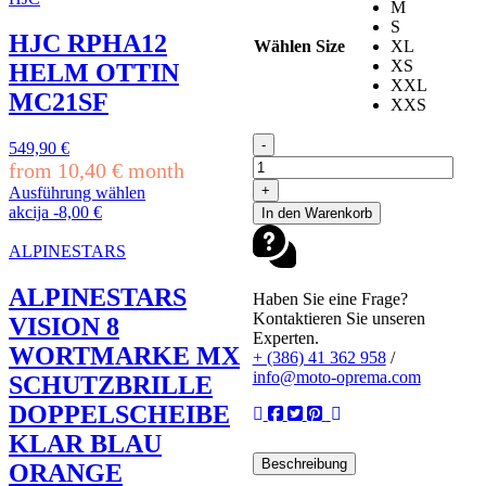
M
weist
S
mehrere
HJC RPHA12
Wählen Size
XL
Varianten
XS
HELM OTTIN
auf.
XXL
Die
MC21SF
XXS
Optionen
können
AIROH
-
549,90
€
auf
MX
from
10,40
€
month
der
HELM
+
Produktseite
Ausführung wählen
WRAAAP
Dieses
gewählt
akcija
-
8,00
€
In den Warenkorb
CONQUER
Produkt
werden
GELB
weist
ALPINESTARS
MATT
mehrere
Menge
Varianten
ALPINESTARS
Haben Sie eine Frage?
auf.
Kontaktieren Sie unseren
VISION 8
Die
Experten.
Optionen
WORTMARKE MX
+ (386) 41 362 958
/
können
info@moto-oprema.com
SCHUTZBRILLE
auf
der
DOPPELSCHEIBE
Produktseite
KLAR BLAU
gewählt
Beschreibung
werden
ORANGE