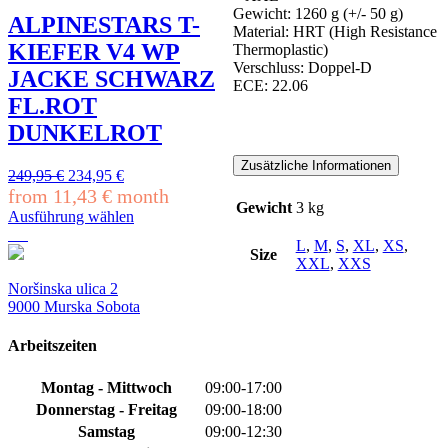
Gewicht: 1260 g (+/- 50 g)
Varianten
ALPINESTARS T-
Material: HRT (High Resistance
auf.
KIEFER V4 WP
Thermoplastic)
Die
Verschluss: Doppel-D
Optionen
JACKE SCHWARZ
ECE: 22.06
können
FL.ROT
auf
der
DUNKELROT
Produktseite
gewählt
Zusätzliche Informationen
Ursprünglicher
Aktueller
249,95
€
234,95
€
werden
Preis
Preis
from
11,43
€
month
Gewicht
3 kg
war:
ist:
Ausführung wählen
249,95 €
234,95 €.
Dieses
L
,
M
,
S
,
XL
,
XS
,
Produkt
Size
XXL
,
XXS
weist
mehrere
Noršinska ulica 2
Varianten
9000 Murska Sobota
auf.
Die
Arbeitszeiten
Optionen
können
Montag - Mittwoch
09:00-17:00
auf
Donnerstag - Freitag
09:00-18:00
der
Produktseite
Samstag
09:00-12:30