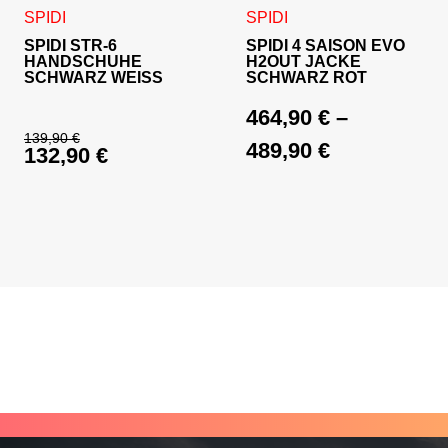
Dieses Produkt weist mehrere Varianten auf. Die Optionen 
Dieses Produkt weist mehrer
SPIDI
SPIDI
SPIDI STR-6
SPIDI 4 SAISON EVO
HANDSCHUHE
H2OUT JACKE
SCHWARZ WEISS
SCHWARZ ROT
464,90
€
–
139,90
€
489,90
€
132,90
€
Ursprünglicher Preis war: 139,90 €
Aktueller Preis ist: 132,90 €.