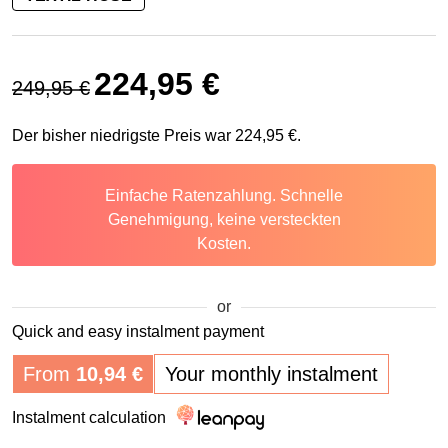
Ursprünglicher Preis war: 249,95 €
Aktueller Preis ist: 224,95 €.
224,95
€
249,95
€
Der bisher niedrigste Preis war
224,95
€
.
Einfache Ratenzahlung. Schnelle
Genehmigung, keine versteckten
Kosten.
or
Quick and easy instalment payment
From
10,94
€
Your monthly instalment
Instalment calculation