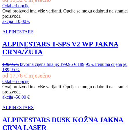
Odaberi opcije
Ovaj proizvod ima više varijanti. Opcije se mogu odabrati na stranici
proizvoda
akcija
-
10,00
€
ALPINESTARS
ALPINESTARS T-SPS V2 WP JAKNA
CRNA/ŽUTA
199,95
€
Izvorna cijena bila je: 199,95 €.
189,95
€
Trenutna cijena je:
189,95 €.
od
17,76
€
mjesečno
Odaberi opcije
Ovaj proizvod ima više varijanti. Opcije se mogu odabrati na stranici
proizvoda
akcija
-
50,00
€
ALPINESTARS
ALPINESTARS DUSK KOŽNA JAKNA
CRNA LASER