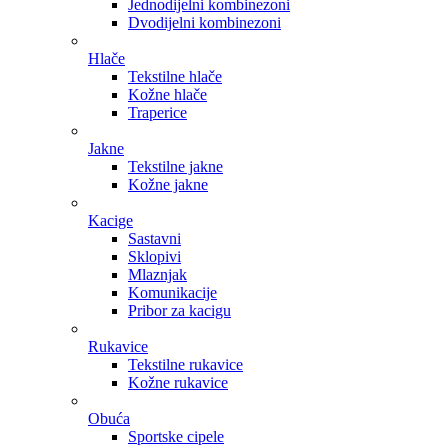
Jednodijelni kombinezoni
Dvodijelni kombinezoni
Hlače
Tekstilne hlače
Kožne hlače
Traperice
Jakne
Tekstilne jakne
Kožne jakne
Kacige
Sastavni
Sklopivi
Mlaznjak
Komunikacije
Pribor za kacigu
Rukavice
Tekstilne rukavice
Kožne rukavice
Obuća
Sportske cipele