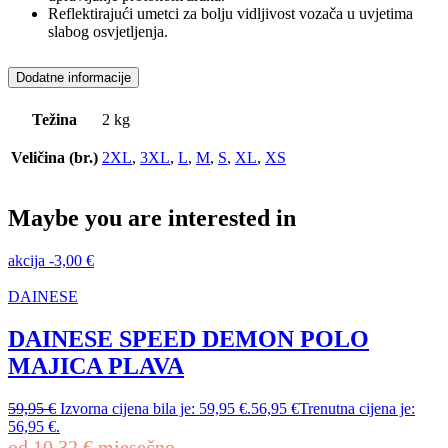
Reflektirajući umetci za bolju vidljivost vozača u uvjetima
slabog osvjetljenja.
Dodatne informacije
Težina
2 kg
Veličina (br.)
2XL
,
3XL
,
L
,
M
,
S
,
XL
,
XS
Maybe you are interested in
akcija
-
3,00
€
DAINESE
DAINESE SPEED DEMON POLO
MAJICA PLAVA
59,95
€
Izvorna cijena bila je: 59,95 €.
56,95
€
Trenutna cijena je:
56,95 €.
od
10,32
€
mjesečno