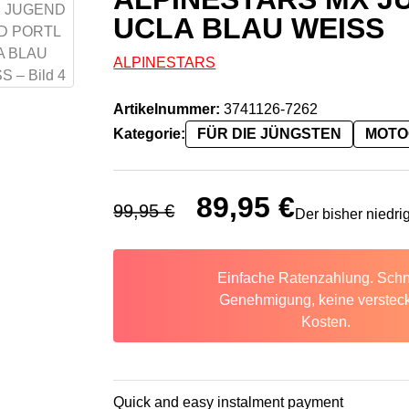
UCLA BLAU WEISS
ALPINESTARS
Artikelnummer:
3741126-7262
Kategorie:
FÜR DIE JÜNGSTEN
MOTO
Ursprünglicher Preis war: 99,95 
89,95
€
Aktueller Preis ist
99,95
€
Der bisher niedri
Einfache Ratenzahlung. Schn
Genehmigung, keine verstec
Kosten.
Quick and easy instalment payment