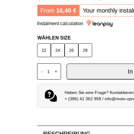
From
16,40
€
Your monthly insta
Instalment calculation
WÄHLEN SIZE
22
24
26
28
ALPINESTARS MX JUGEND FLUID PORTL 
In
-
+
Haben Sie eine Frage? Kontaktieren
+ (386) 41 362 958
/
info@moto-op
BESCHREIBUNG