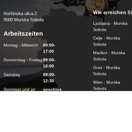
Wie erreichen S
Noršinska ulica 2
9000 Murska Sobota
Ljubljana - Murska
Sobota
Arbeitszeiten
Celje - Murska
Sobota
Montag - Mittwoch
09:00-
17:00
Maribor - Murska
Sobota
Donnerstag - Freitag
09:00-
18:00
Graz - Murska
Sobota
Samstag
09:00-
12:30
Wien - Murska
Sobota
Sonntags und an
geschlos
Feiertagen
sen
Zagreb - Murska
Sobota