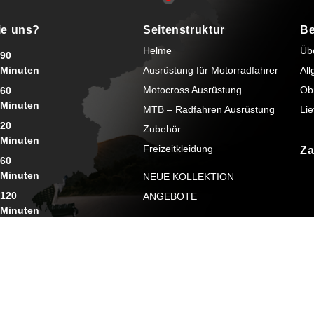
ie uns?
Seitenstruktur
Be
Helme
Üb
90
Minuten
Ausrüstung für Motorradfahrer
Al
Motocross Ausrüstung
Ob
60
Minuten
MTB – Radfahren Ausrüstung
Lie
20
Zubehör
Minuten
Freizeitkleidung
Za
60
Minuten
NEUE KOLLEKTION
120
ANGEBOTE
Minuten
90
Minuten