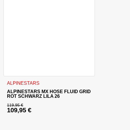
Dieses Produkt weist mehrere Varianten auf. Die Optionen 
ALPINESTARS
ALPINESTARS MX HOSE FLUID GRID
ROT SCHWARZ LILA 26
119,95
€
109,95
€
Ursprünglicher Preis war: 119,95 €
Aktueller Preis ist: 109,95 €.