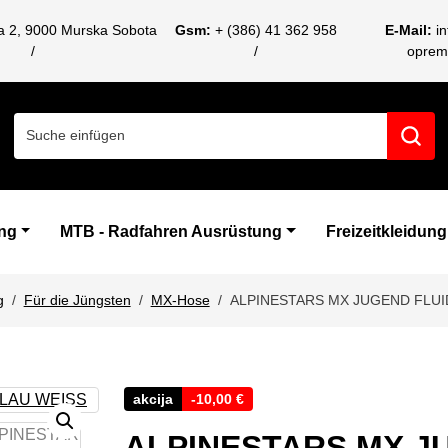
ca 2, 9000 Murska Sobota
Gsm:
+ (386) 41 362 958
E-Mail:
i
oprem
Search for:
ng
MTB - Radfahren Ausrüstung
Freizeitkleidung
g
Für die Jüngsten
MX-Hose
ALPINESTARS MX JUGEND FLUI
akcija
-
10,00
€
ALPINESTARS MX J