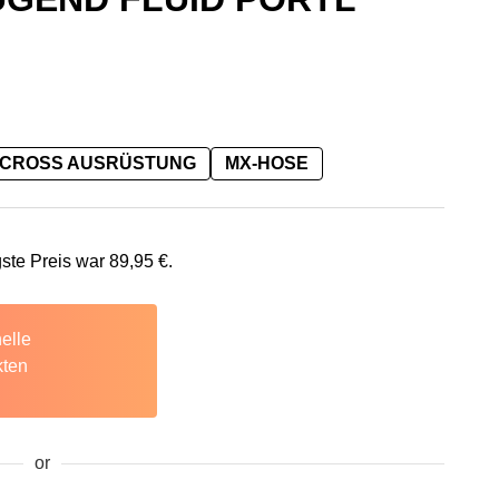
CROSS AUSRÜSTUNG
MX-HOSE
€
: 89,95 €.
gste Preis war
89,95
€
.
elle
kten
or