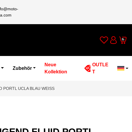
nfo@moto-
a.com
Wishlist
Cart
Account
Neue
OUTLE
Zubehör
Kollektion
T
D PORTL UCLA BLAU WEISS
UGEND FLUID PORTL