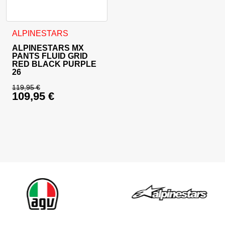
Ta izdelek ima več različic. Možnosti lahko izberete na stran
ALPINESTARS
ALPINESTARS MX
PANTS FLUID GRID
RED BLACK PURPLE
26
119,95
€
109,95
€
Izvirna cena je bila: 119,95 €.
Trenutna cena je: 109,95 €.