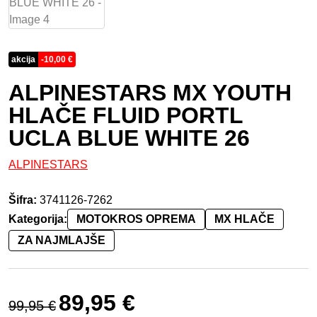
akcija
-
10,00
€
ALPINESTARS MX YOUTH
HLAČE FLUID PORTL
UCLA BLUE WHITE 26
ALPINESTARS
Šifra:
3741126-7262
Kategorija:
MOTOKROS OPREMA
MX HLAČE
ZA NAJMLAJŠE
Izvirna cena je bila: 99,95 €.
Trenutna cena je: 89,95 €.
89,95
€
99,95
€