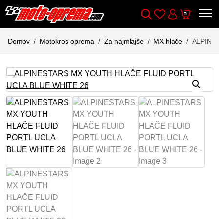
Wishlist
Cart
Išči
Account
Domov
Motokros oprema
Za najmlajše
MX hlače
ALPINE