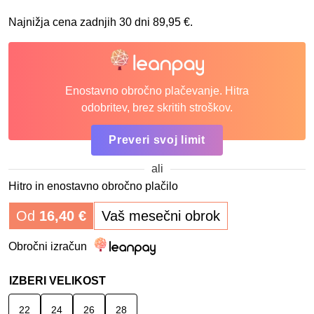
Najnižja cena zadnjih 30 dni
89,95
€
.
Enostavno obročno plačevanje. Hitra
odobritev, brez skritih stroškov.
Preveri svoj limit
ali
Hitro in enostavno obročno plačilo
Od
16,40
€
Vaš mesečni obrok
Obročni izračun
IZBERI VELIKOST
22
24
26
28