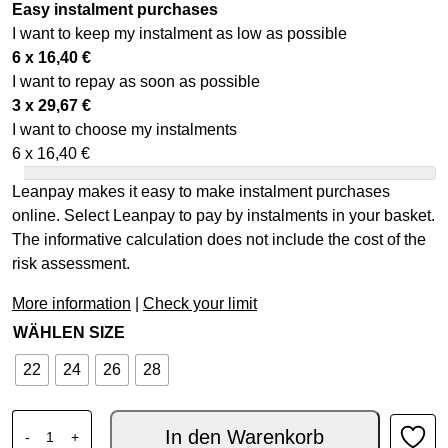
Easy instalment purchases
I want to keep my instalment as low as possible
6 x
16,40
€
I want to repay as soon as possible
3 x
29,67
€
I want to choose my instalments
6 x
16,40
€
Leanpay makes it easy to make instalment purchases
online. Select Leanpay to pay by instalments in your basket.
The informative calculation does not include the cost of the
risk assessment.
More information
|
Check your limit
WÄHLEN SIZE
22
24
26
28
ALPINESTARS MX JUGEND HOSE FLUID PORTL GRÜN 
In den Warenkorb
-
+