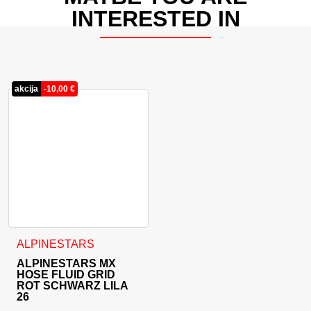
INTERESTED IN
akcija
-
10,00
€
Dieses Produkt weist mehrere Varianten auf. Die Optionen 
ALPINESTARS
ALPINESTARS MX
HOSE FLUID GRID
ROT SCHWARZ LILA
26