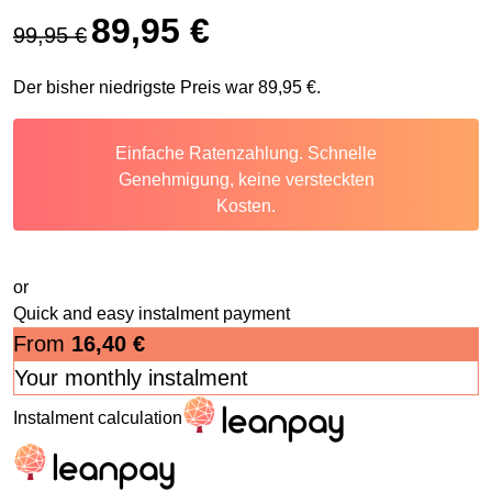
Ursprünglicher Preis war: 99,95 €
Aktueller Preis ist: 89,95 €.
89,95
€
99,95
€
Der bisher niedrigste Preis war
89,95
€
.
Einfache Ratenzahlung. Schnelle
Genehmigung, keine versteckten
Kosten.
or
Quick and easy instalment payment
From
16,40
€
Your monthly instalment
Instalment calculation