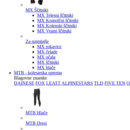
MX Ščitniki
MX Telesni ščitniki
MX Komolčni ščitniki
MX Kolenski ščitniki
MX Vratni ščitniki
Za najmlajše
MX rokavice
MX čelade
MX očala
MX ščitniki
MX hlače
MTB - kolesarska oprema
Blagovne znamke
DAINESE
FOX
LEATT
ALPINESTARS
TLD
FIVE TEN
O
MTB Hlače
MTB Dresi