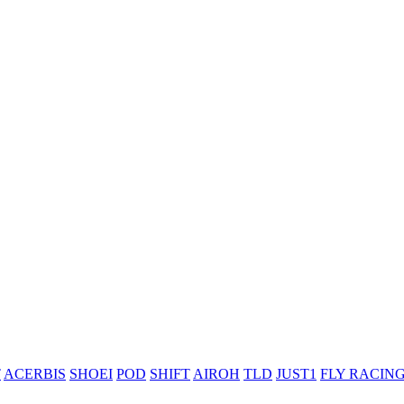
T
ACERBIS
SHOEI
POD
SHIFT
AIROH
TLD
JUST1
FLY RACIN