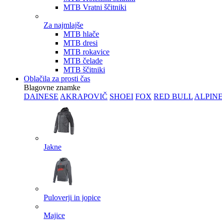
MTB Vratni ščitniki
Za najmlajše
MTB hlače
MTB dresi
MTB rokavice
MTB čelade
MTB ščitniki
Oblačila za prosti čas
Blagovne znamke
DAINESE
AKRAPOVIČ
SHOEI
FOX
RED BULL
ALPIN
Jakne
Puloverji in jopice
Majice