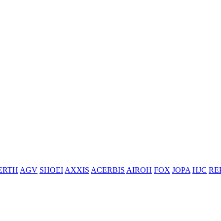
ERTH
AGV
SHOEI
AXXIS
ACERBIS
AIROH
FOX
JOPA
HJC
RE