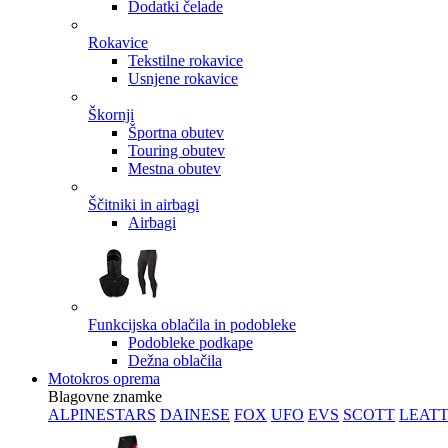
Dodatki čelade
Rokavice
Tekstilne rokavice
Usnjene rokavice
Škornji
Športna obutev
Touring obutev
Mestna obutev
Ščitniki in airbagi
Airbagi
Funkcijska oblačila in podobleke
Podobleke podkape
Dežna oblačila
Motokros oprema
Blagovne znamke
ALPINESTARS
DAINESE
FOX
UFO
EVS
SCOTT
LEAT