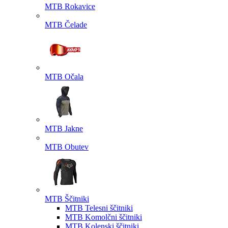
MTB Rokavice
MTB Čelade
MTB Očala
MTB Jakne
MTB Obutev
MTB Ščitniki
MTB Telesni ščitniki
MTB Komolčni ščitniki
MTB Kolenski ščitniki