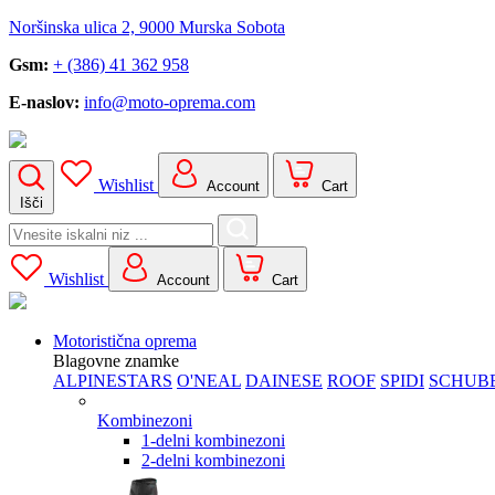
Noršinska ulica 2, 9000 Murska Sobota
Gsm:
+ (386) 41 362 958
E-naslov:
info@moto-oprema.com
Wishlist
Account
Cart
Išči
Search
for:
Wishlist
Account
Cart
Motoristična oprema
Blagovne znamke
ALPINESTARS
O'NEAL
DAINESE
ROOF
SPIDI
SCHUB
Kombinezoni
1-delni kombinezoni
2-delni kombinezoni