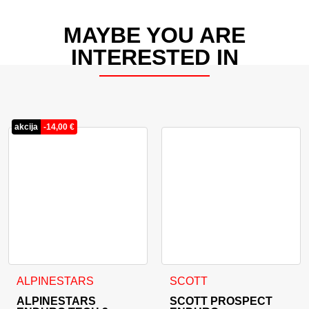
MAYBE YOU ARE
INTERESTED IN
akcija
-
14,00
€
Dieses Produkt weist mehrere Varianten auf. Die Optionen 
ALPINESTARS
SCOTT
ALPINESTARS
SCOTT PROSPECT