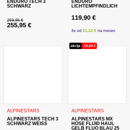
ENDURO TECH 3
ENDURO
SCHWARZ
LICHTEMPFINDLICH
119,90
€
269,95
€
255,95
€
Ursprünglicher Preis war: 269,95 €
že od
11,12 €
na mesec
Aktueller Preis ist: 255,95 €.
akcija
-
10,00
€
Dieses Produkt weist mehrere Varianten auf. Die Optionen 
Dieses Produkt weist mehrer
ALPINESTARS
ALPINESTARS
ALPINESTARS TECH 3
ALPINESTARS MX
SCHWARZ WEISS
HOSE FLUID HAUL
GELB FLUO BLAU 25