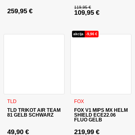
119,95
€
259,95
€
109,95
€
Ursprünglicher Prei
Aktueller Preis ist: 
akcija
-
9,96
€
Dieses Produkt weist mehrere Varianten auf. Die Optionen 
Dieses Produkt weist mehrer
TLD
FOX
TLD TRIKOT AIR TEAM
FOX V1 MIPS MX HELM
81 GELB SCHWARZ
SHIELD ECE22.06
FLUO GELB
49,90
€
219,99
€