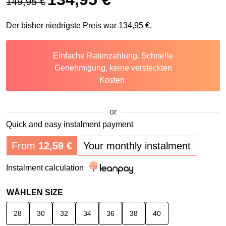
149,95
€
Der bisher niedrigste Preis war
134,95
€
.
Einfache Ratenzahlung. Schnelle
Genehmigung, keine versteckten
Kosten.
or
Quick and easy instalment payment
From
12,59
€
Your monthly instalment
Instalment calculation
WÄHLEN SIZE
28
30
32
34
36
38
40