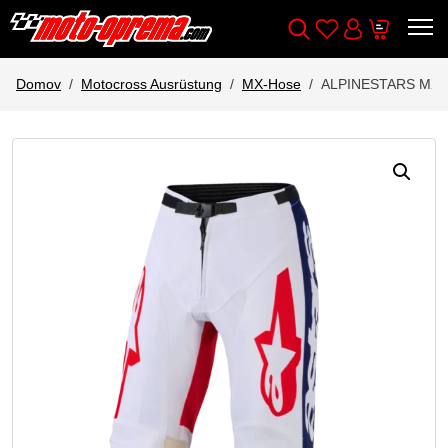
Wishlist
Cart
Išči
Account
Domov
Motocross Ausrüstung
MX-Hose
ALPINESTARS MX 