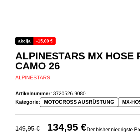
akcija
-
15,00
€
ALPINESTARS MX HOSE 
CAMO 26
ALPINESTARS
Artikelnummer:
3720526-9080
Kategorie:
MOTOCROSS AUSRÜSTUNG
MX-HO
Ursprünglicher Preis war: 149,95 €
134,95
€
Aktueller Preis ist: 134,9
149,95
€
Der bisher niedrigste P