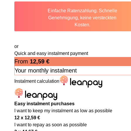
Einfache Ratenzahlung. Schnelle
Genehmigung, keine versteckten
Kosten.
or
Quick and easy instalment payment
From
12,59
€
Your monthly instalment
Instalment calculation
Easy instalment purchases
I want to keep my instalment as low as possible
12 x
12,59
€
I want to repay as soon as possible