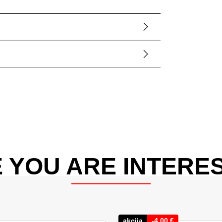
 YOU ARE INTERES
akcija
-
4,00
€