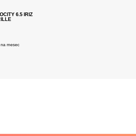
können auf der Produktseite gewählt werden
CITY 6.5 IRIZ
ILLE
na mesec