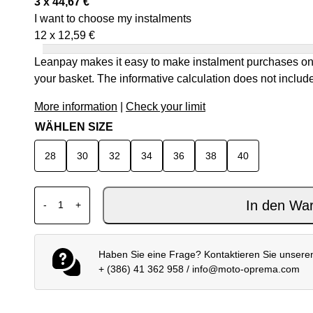
3 x
44,67
€
I want to choose my instalments
12 x
12,59
€
Leanpay makes it easy to make instalment purchases onl
your basket. The informative calculation does not include
More information
|
Check your limit
WÄHLEN SIZE
28
30
32
34
36
38
40
ALPINESTARS MX HOSE RACER LAHND IRON CAMO
In den Wa
-
+
Haben Sie eine Frage? Kontaktieren Sie unsere
+ (386) 41 362 958
/
info@moto-oprema.com