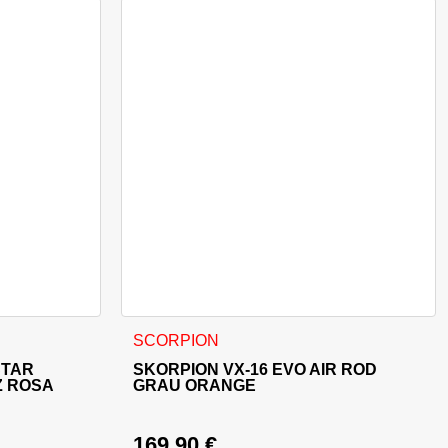
e Varianten auf. Die Optionen können auf der Produktseite ge
Dieses Produkt weist mehrere Varianten auf
SCORPION
STAR
SKORPION VX-16 EVO AIR ROD
 ROSA
GRAU ORANGE
169,90
€