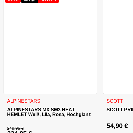
Dieses Produkt weist mehrere Varianten auf. Die Optionen 
ALPINESTARS
SCOTT
ALPINESTARS MX SM3 HEAT
SCOTT PRI
HEMLET Weiß, Lila, Rosa, Hochglanz
54,90
€
249,95
€