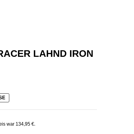
RACER LAHND IRON
SE
5 €.
reis war
134,95
€
.