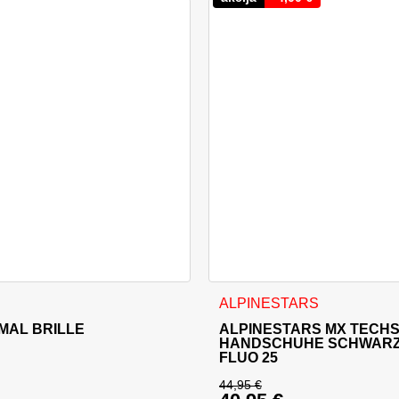
können auf der Produktseite gewählt werden
Dieses Produkt weist mehrer
ALPINESTARS
MAL BRILLE
ALPINESTARS MX TECH
HANDSCHUHE SCHWARZ
FLUO 25
44,95
€