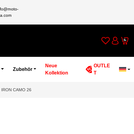
nfo@moto-
a.com
Wishlist
Cart
Account
Neue
OUTLE
Zubehör
Kollektion
T
 IRON CAMO 26