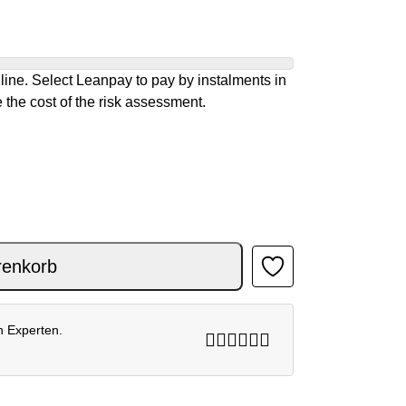
ine. Select Leanpay to pay by instalments in
 the cost of the risk assessment.
 26 Menge
renkorb
n Experten.