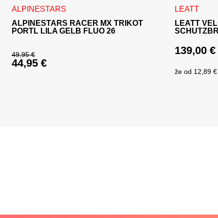
Dieses Produkt weist mehrere Varianten auf. Die Optionen 
ALPINESTARS
LEATT
ALPINESTARS RACER MX TRIKOT
LEATT VELO
PORTL LILA GELB FLUO 26
SCHUTZBR
139,00
€
49,95
€
44,95
€
Ursprünglicher Preis war: 49,95 €
že od
12,89 €
Aktueller Preis ist: 44,95 €.