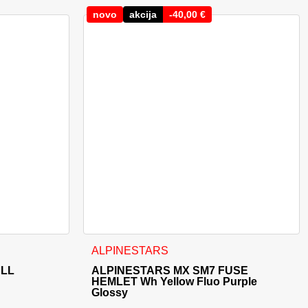
novo
akcija
-
40,00
€
Možnosti lahko izberete na strani izdelka
Ta izdelek ima več različic. Možnosti lahko i
ALPINESTARS
ULL
ALPINESTARS MX SM7 FUSE
HEMLET Wh Yellow Fluo Purple
Glossy