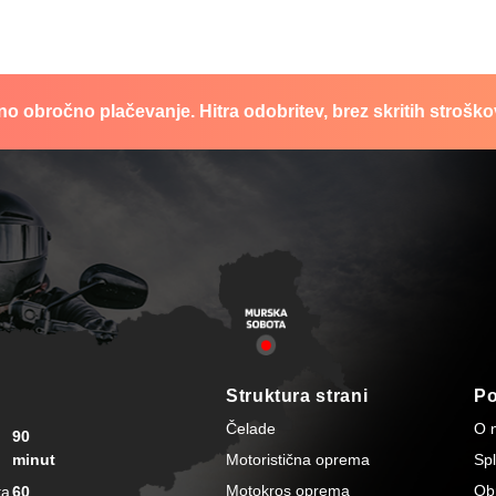
no obročno plačevanje. Hitra odobritev, brez skritih stroško
Struktura strani
P
Čelade
O 
90
minut
Motoristična oprema
Spl
Motokros oprema
Ob
ta
60