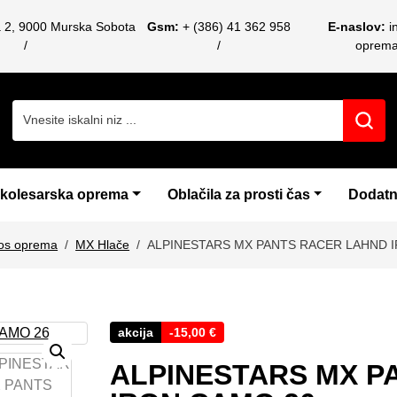
a 2, 9000 Murska Sobota
Gsm:
+ (386) 41 362 958
E-naslov:
i
oprem
Search for:
 kolesarska oprema
Oblačila za prosti čas
Dodatn
os oprema
MX Hlače
ALPINESTARS MX PANTS RACER LAHND 
akcija
-
15,00
€
ALPINESTARS MX P