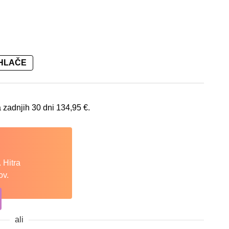
HLAČE
 je: 134,95 €.
 zadnjih 30 dni
134,95
€
.
 Hitra
ov.
ali