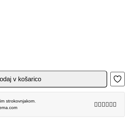
ON CAMO 26 količina
odaj v košarico
šim strokovnjakom.
rema.com