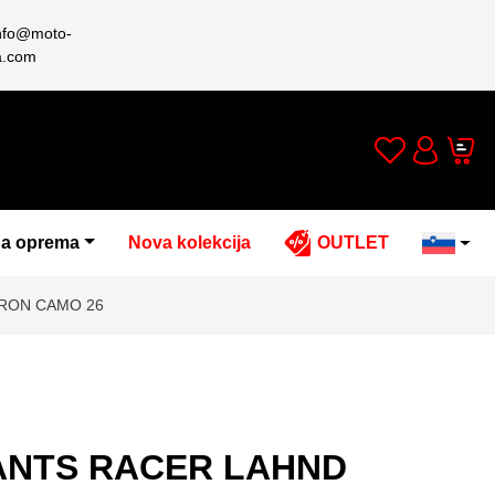
nfo@moto-
a.com
Wishlist
Cart
Account
a oprema
Nova kolekcija
OUTLET
IRON CAMO 26
ANTS RACER LAHND