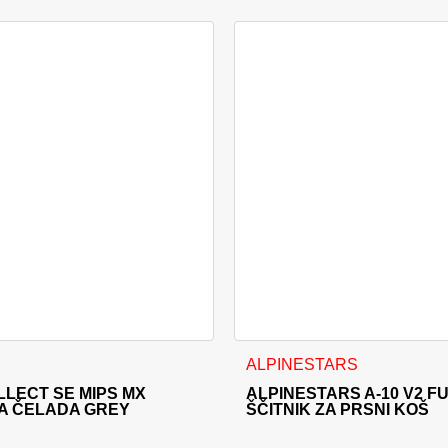
i izdelka
a več različic. Možnosti lahko izberete na strani izdelka
Ta izdelek ima več različic. 
ALPINESTARS
LLECT SE MIPS MX
ALPINESTARS A-10 V2 F
A ČELADA GREY
ŠČITNIK ZA PRSNI KOŠ