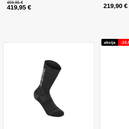
459,95
€
219,90
€
419,95
€
Izvirna cena je bila: 459,95 €.
Trenutna cena je: 419,95 €.
akcija
-
10,