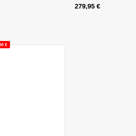
279,95
€
00
€