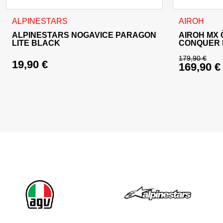
Ta izdelek ima več različic. Možnosti lahko izberete na stran
Ta izdelek im
ALPINESTARS
AIROH
ALPINESTARS NOGAVICE PARAGON
AIROH MX
LITE BLACK
CONQUER 
179,90
€
19,90
€
169,90
€
Izvirna c
Trenutna