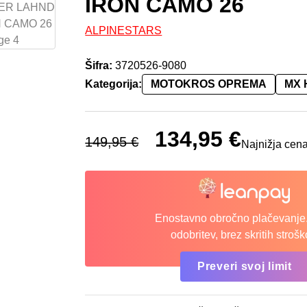
IRON CAMO 26
ALPINESTARS
Šifra:
3720526-9080
Kategorija:
MOTOKROS OPREMA
MX 
Izvirna cena je bila: 149,95 €.
134,95
€
Trenutna cena
149,95
€
Najnižja cena
Enostavno obročno plačevanje.
odobritev, brez skritih strošk
Preveri svoj limit