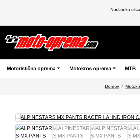
Noršinska ulic
Motoristična oprema
Motokros oprema
MTB -
Domov
Motokr