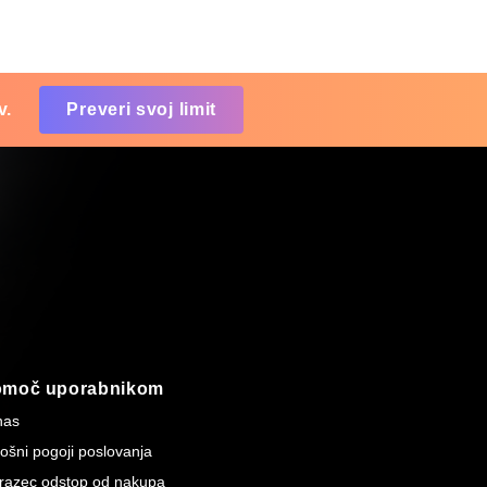
v.
Preveri svoj limit
omoč uporabnikom
nas
ošni pogoji poslovanja
razec odstop od nakupa