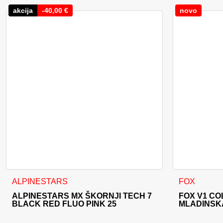
akcija
-
40,00
€
novo
Ta izdelek ima več različic. Možnosti lahko izberete na stran
Ta izdelek im
ALPINESTARS
FOX
ALPINESTARS MX ŠKORNJI TECH 7
FOX V1 CO
BLACK RED FLUO PINK 25
MLADINSK