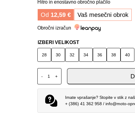
Hitro in enostavno obročno plačilo
Od
12,59
€
Vaš mesečni obrok
Obročni izračun
IZBERI VELIKOST
28
30
32
34
36
38
40
ALPINESTARS MX PANTS RACER LAHND IR
D
-
+
Imate vprašanje? Stopite v stik z na
+ (386) 41 362 958
/
info@moto-op