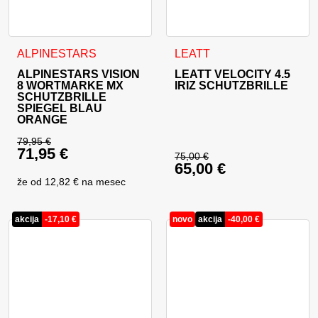
ALPINESTARS
LEATT
ALPINESTARS VISION
LEATT VELOCITY 4.5
8 WORTMARKE MX
IRIZ SCHUTZBRILLE
SCHUTZBRILLE
SPIEGEL BLAU
ORANGE
79,95
€
71,95
€
Ursprünglicher Preis war: 79,95 €
75,00
€
65,00
€
Ursprünglicher Prei
Aktueller Preis ist: 71,95 €.
že od
12,82 €
na mesec
Aktueller Preis ist: 
akcija
-
17,10
€
novo
akcija
-
40,00
€