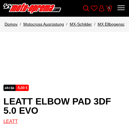
Wishlist
Cart
Išči
Account
Domov
Motocross Ausrüstung
MX-Schilder
MX Ellbogensch
akcija
-
5,00
€
LEATT ELBOW PAD 3DF
5.0 EVO
LEATT