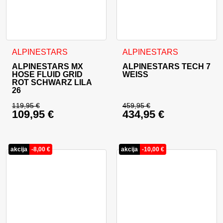
Dieses Produkt weist mehrere Varianten auf. Die Optionen 
Dieses Produkt weist mehrer
ALPINESTARS
ALPINESTARS
ALPINESTARS MX
ALPINESTARS TECH 7
HOSE FLUID GRID
WEISS
ROT SCHWARZ LILA
26
119,95
€
459,95
€
109,95
€
434,95
€
Ursprünglicher Preis war: 119,95 €
Ursprünglicher Prei
Aktueller Preis ist: 109,95 €.
Aktueller Preis ist: 
akcija
-
8,00
€
akcija
-
10,00
€