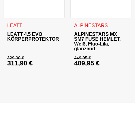
Dieses Produkt weist mehrere Varianten auf. Die Optionen 
Dieses Produkt weist mehrer
LEATT
ALPINESTARS
LEATT 4.5 EVO
ALPINESTARS MX
KÖRPERPROTEKTOR
SM7 FUSE HEMLET,
Weiß, Fluo-Lila,
glänzend
329,00
€
449,95
€
311,90
€
409,95
€
Ursprünglicher Preis war: 329,00 €
Ursprünglicher Prei
Aktueller Preis ist: 311,90 €.
Aktueller Preis ist: 