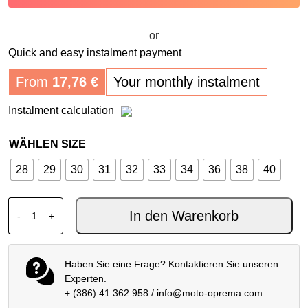
or
Quick and easy instalment payment
From
17,76
€
Your monthly instalment
Instalment calculation
WÄHLEN SIZE
28
29
30
31
32
33
34
36
38
40
SPIDI J-FIT SUPERSLIM SHORTS BLAU GEBRAUCHT MIT
In den Warenkorb
-
+
Haben Sie eine Frage? Kontaktieren Sie unseren
Experten.
+ (386) 41 362 958
/
info@moto-oprema.com