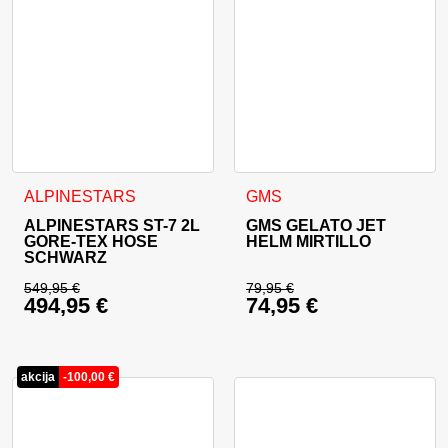
Dieses Produkt weist mehrere Varianten auf. Die Optionen 
Dieses Produkt weist mehrer
ALPINESTARS
GMS
ALPINESTARS ST-7 2L
GMS GELATO JET
GORE-TEX HOSE
HELM MIRTILLO
SCHWARZ
549,95
€
79,95
€
494,95
€
74,95
€
Ursprünglicher Preis war: 549,95 €
Ursprünglicher Prei
Aktueller Preis ist: 494,95 €.
Aktueller Preis ist: 
akcija
-
100,00
€