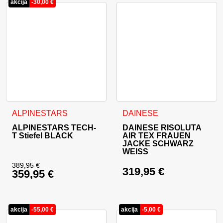
akcija
-
30,00
€
Dieses Produkt weist mehrere Varianten auf. Die Optionen 
Dieses Produkt weist mehrer
ALPINESTARS
DAINESE
ALPINESTARS TECH-
DAINESE RISOLUTA
T Stiefel BLACK
AIR TEX FRAUEN
JACKE SCHWARZ
WEISS
389,95
€
319,95
€
359,95
€
Ursprünglicher Preis war: 389,95 €
Aktueller Preis ist: 359,95 €.
akcija
-
55,00
€
akcija
-
5,00
€