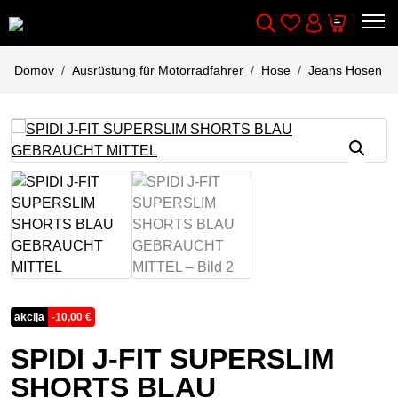
Wishlist
Cart
Išči
Account
Domov
Ausrüstung für Motorradfahrer
Hose
Jeans Hosen
akcija
-
10,00
€
SPIDI J-FIT SUPERSLIM
SHORTS BLAU