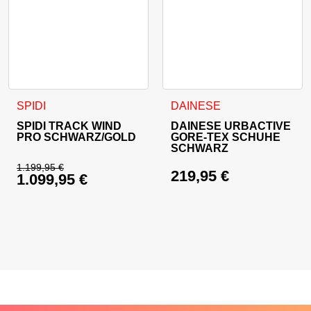
Dieses Produkt weist mehrere Varianten auf. Die Optionen 
Dieses Produkt weist mehrer
SPIDI
DAINESE
SPIDI TRACK WIND
DAINESE URBACTIVE
PRO SCHWARZ/GOLD
GORE-TEX SCHUHE
SCHWARZ
1.199,95
€
219,95
€
1.099,95
€
Ursprünglicher Preis war: 1.199,95 €
Aktueller Preis ist: 1.099,95 €.