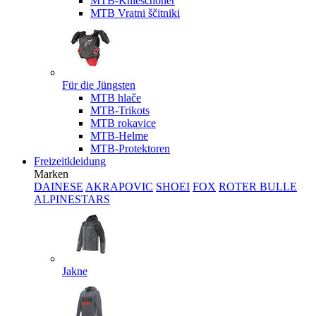
MTB-Knieschoner
MTB Vratni ščitniki
Für die Jüngsten
MTB hlače
MTB-Trikots
MTB rokavice
MTB-Helme
MTB-Protektoren
Freizeitkleidung
Marken
DAINESE
AKRAPOVIC
SHOEI
FOX
ROTER BULLE
ALPINESTARS
Jakne