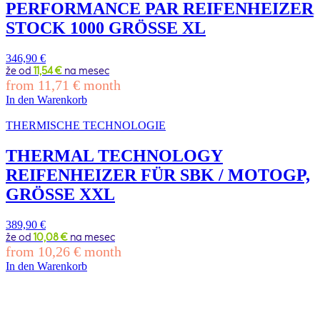
PERFORMANCE PAR REIFENHEIZER
STOCK 1000 GRÖSSE XL
346,90
€
že od
11,54 €
na mesec
from
11,71
€
month
In den Warenkorb
THERMISCHE TECHNOLOGIE
THERMAL TECHNOLOGY
REIFENHEIZER FÜR SBK / MOTOGP,
GRÖSSE XXL
389,90
€
že od
10,08 €
na mesec
from
10,26
€
month
In den Warenkorb