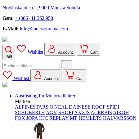
Noršinska ulica 2, 9000 Murska Sobota
Gsm:
+ (386) 41 362 958
E-Mail:
info@moto-oprema.com
Wishlist
Account
Cart
Išči
Search
for:
Wishlist
Account
Cart
Ausrüstung für Motorradfahrer
Marken
ALPINESTARS
O'NEAL
DAINESE
ROOF
SPIDI
SCHUBERTH
AGV
SHOEI
AXXIS
ACERBIS
AIROH
FOX
JOPA
HJC
REPLAY
MT HEMLETS
HALVARSSON