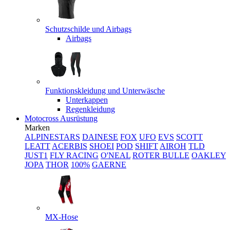
Schutzschilde und Airbags
Airbags
Funktionskleidung und Unterwäsche
Unterkappen
Regenkleidung
Motocross Ausrüstung
Marken
ALPINESTARS
DAINESE
FOX
UFO
EVS
SCOTT
LEATT
ACERBIS
SHOEI
POD
SHIFT
AIROH
TLD
JUST1
FLY RACING
O'NEAL
ROTER BULLE
OAKLEY
JOPA
THOR
100%
GAERNE
MX-Hose