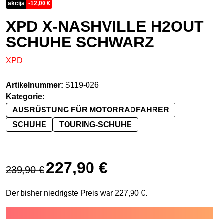
akcija
-
12,00
€
XPD X-NASHVILLE H2OUT
SCHUHE SCHWARZ
XPD
Artikelnummer:
S119-026
Kategorie:
AUSRÜSTUNG FÜR MOTORRADFAHRER
SCHUHE
TOURING-SCHUHE
Ursprünglicher Preis war: 239,90 €
Aktueller Preis ist: 227,90 €.
227,90
€
239,90
€
Der bisher niedrigste Preis war
227,90
€
.