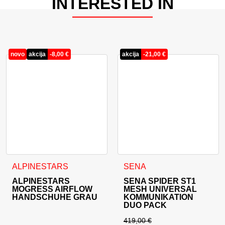
INTERESTED IN
novo
akcija
-
8,00
€
akcija
-
21,00
€
Dieses Produkt weist mehrere Varianten auf. Die Optionen 
ALPINESTARS
SENA
ALPINESTARS
SENA SPIDER ST1
MOGRESS AIRFLOW
MESH UNIVERSAL
HANDSCHUHE GRAU
KOMMUNIKATION
DUO PACK
419,00
€