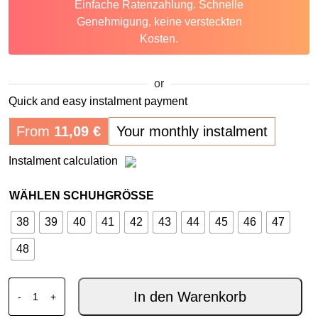
Einfache Ratenzahlung. Schnelle
Genehmigung, keine versteckten
Kosten.
or
Quick and easy instalment payment
From
11,09
€
Your monthly instalment
Instalment calculation
WÄHLEN SCHUHGRÖSSE
38
39
40
41
42
43
44
45
46
47
48
XPD X-NASHVILLE H2OUT SCHUHE SCHWARZ Menge
In den Warenkorb
-
+