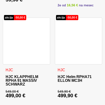
že od
16,56 €
na mesec
akcija
-
50,00
€
akcija
-
50,00
€
Dieses Produkt weist mehrere Varianten auf. Die Optionen 
Dieses Produkt weist mehrer
HJC
HJC
HJC KLAPPHELM
HJC Helm RPHA71
RPHA 91 MASSIV
ELLON MC3H
SCHWARZ
549,00
€
549,90
€
499,00
€
499,90
€
Ursprünglicher Preis war: 549,00 €
Ursprünglicher Prei
Aktueller Preis ist: 499,00 €.
Aktueller Preis ist: 