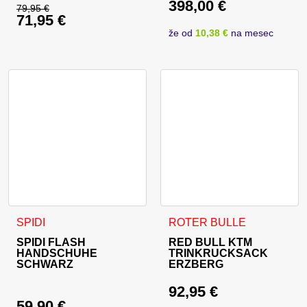
398,00
€
Ursprünglicher Prei
79,95
€
71,95
€
Ursprünglicher Preis war: 79,95 €
Aktueller Preis ist: 
že od
10,38 €
na mesec
Aktueller Preis ist: 71,95 €.
Dieses Produkt weist mehrere Varianten auf. Die Optionen 
SPIDI
ROTER BULLE
SPIDI FLASH
RED BULL KTM
HANDSCHUHE
TRINKRUCKSACK
SCHWARZ
ERZBERG
92,95
€
59,90
€