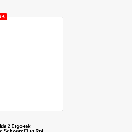
0
€
kt weist mehrere Varianten auf. Die Optionen können auf der 
ide 2 Ergo-tek
 Schwarz Fluo Rot