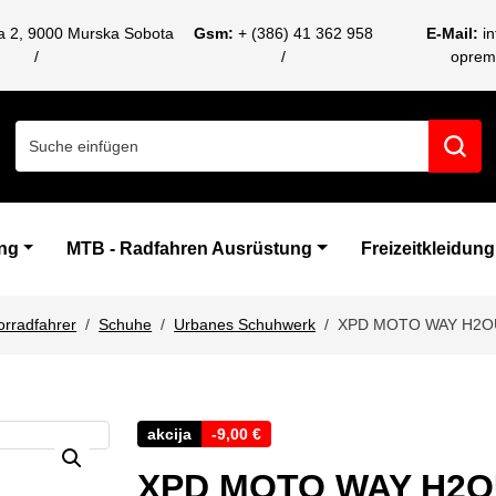
ca 2, 9000 Murska Sobota
Gsm:
+ (386) 41 362 958
E-Mail:
i
oprem
Search for:
ng
MTB - Radfahren Ausrüstung
Freizeitkleidung
orradfahrer
Schuhe
Urbanes Schuhwerk
XPD MOTO WAY H2O
akcija
-
9,00
€
XPD MOTO WAY H2O