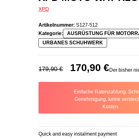
XPD
Artikelnummer:
S127-512
Kategorie:
AUSRÜSTUNG FÜR MOTOR
URBANES SCHUHWERK
Ursprünglicher Preis war: 179,
170,90
€
Aktueller Prei
179,90
€
Der bisher ni
Einfache Ratenzahlung. Schn
Genehmigung, keine verstec
Kosten.
Quick and easy instalment payment