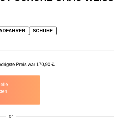
RADFAHRER
SCHUHE
90 €
s ist: 170,90 €.
edrigste Preis war
170,90
€
.
elle
kten
or