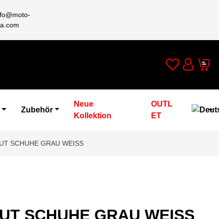
nfo@moto-
a.com
Wishlist
Cart
Account
Neue
OUTL
Zubehör
Kollektion
ET
UT SCHUHE GRAU WEISS
UT SCHUHE GRAU WEISS