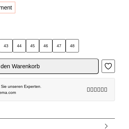
lment
43
44
45
46
47
48
EISS Menge
 den Warenkorb
 Sie unseren Experten.
rema.com