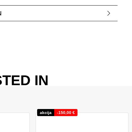
N
TED IN
akcija
-
150,00
€