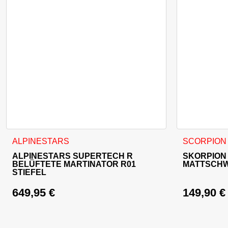
Dieses Produkt weist mehrere Varianten auf. Die Optionen 
Dieses Produ
ALPINESTARS
SCORPION
ALPINESTARS SUPERTECH R
SKORPION 
BELÜFTETE MARTINATOR R01
MATTSCH
STIEFEL
649,95
€
149,90
€