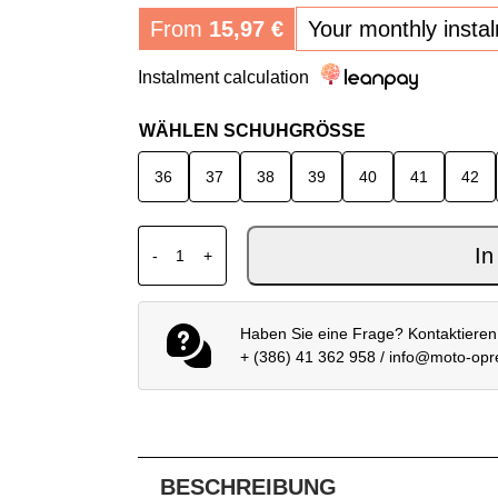
From
15,97
€
Your monthly insta
Instalment calculation
WÄHLEN SCHUHGRÖSSE
36
37
38
39
40
41
42
XPD MOTO WAY H2OUT SCHUHE GRAU W
In
-
+
Haben Sie eine Frage? Kontaktieren
+ (386) 41 362 958
/
info@moto-op
BESCHREIBUNG