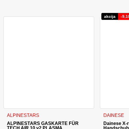
akcija
-
9,1
Dieses Produ
ALPINESTARS
DAINESE
ALPINESTARS GASKARTE FÜR
Dainese X-r
TECH AIR 10 v2 PLASMA
Handschuhe