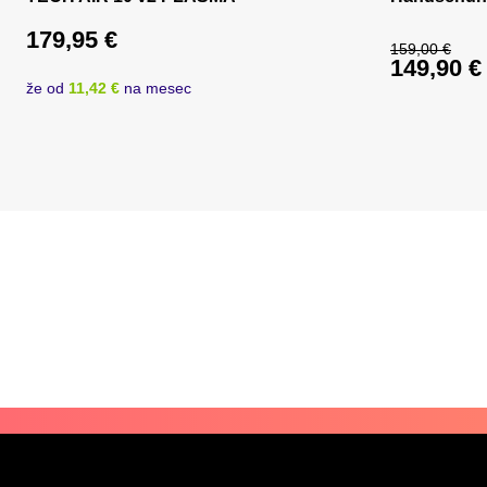
179,95
€
159,00
€
149,90
€
Ursprüng
že od
11,42 €
na mesec
Aktueller