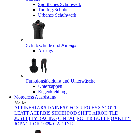
Sportliches Schuhwerk
Touring-Schuhe
Urbanes Schuhwerk
Schutzschilde und Airbags
Airbags
Funktionskleidung und Unterwäsche
Unterkappen
Regenkleidung
Motocross Ausrüstung
Marken
ALPINESTARS
DAINESE
FOX
UFO
EVS
SCOTT
LEATT
ACERBIS
SHOEI
POD
SHIFT
AIROH
TLD
JUST1
FLY RACING
O'NEAL
ROTER BULLE
OAKLEY
JOPA
THOR
100%
GAERNE