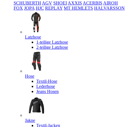
SCHUBERTH
AGV
SHOEI
AXXIS
ACERBIS
AIROH
FOX
JOPA
HJC
REPLAY
MT HEMLETS
HALVARSSON
Latzhose
1-teilige Latzhose
2-teilige Latzhose
Hose
Textil-Hose
Lederhose
Jeans Hosen
Jakne
Textil-Jacken