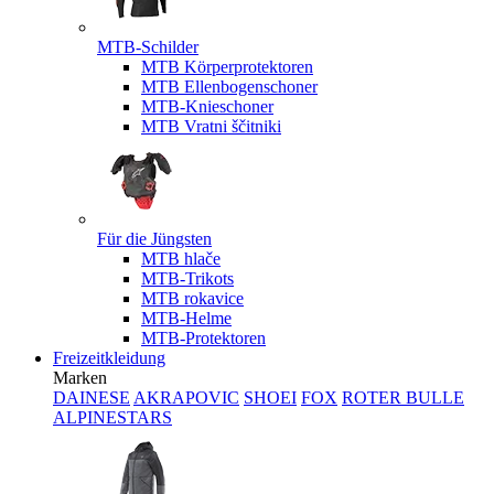
MTB-Schilder
MTB Körperprotektoren
MTB Ellenbogenschoner
MTB-Knieschoner
MTB Vratni ščitniki
Für die Jüngsten
MTB hlače
MTB-Trikots
MTB rokavice
MTB-Helme
MTB-Protektoren
Freizeitkleidung
Marken
DAINESE
AKRAPOVIC
SHOEI
FOX
ROTER BULLE
ALPINESTARS