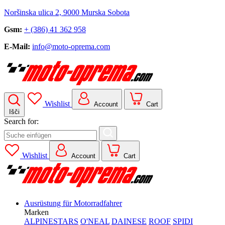
Noršinska ulica 2, 9000 Murska Sobota
Gsm:
+ (386) 41 362 958
E-Mail:
info@moto-oprema.com
Wishlist
Account
Cart
Išči
Search for:
Wishlist
Account
Cart
Ausrüstung für Motorradfahrer
Marken
ALPINESTARS
O'NEAL
DAINESE
ROOF
SPIDI