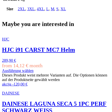
Size
2XL
,
3XL
,
4XL
,
L
,
M
,
S
,
XL
Maybe you are interested in
HJC
HJC i91 CARST MC7 Helm
289,90
€
from
14,12
€
month
Ausführung wählen
Dieses Produkt weist mehrere Varianten auf. Die Optionen können
auf der Produktseite gewählt werden
akcija
-
120,00
€
DAINESE
DAINESE LAGUNA SECA 5 1PC PERF
SCHWARZ WEISS