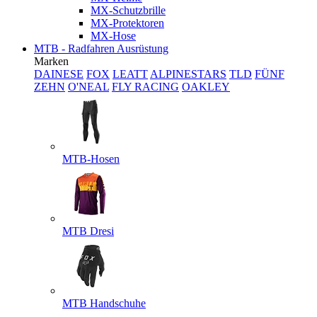
MX-Schutzbrille
MX-Protektoren
MX-Hose
MTB - Radfahren Ausrüstung
Marken
DAINESE
FOX
LEATT
ALPINESTARS
TLD
FÜNF
ZEHN
O'NEAL
FLY RACING
OAKLEY
MTB-Hosen
MTB Dresi
MTB Handschuhe