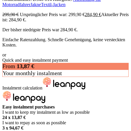
Motorradfahrer
Jakne
Textil-Jacken
299,90
€
Ursprünglicher Preis war: 299,90 €
284,90
€
Aktueller Preis
ist: 284,90 €.
Der bisher niedrigste Preis war
284,90
€
.
Einfache Ratenzahlung. Schnelle Genehmigung, keine versteckten
Kosten.
or
Quick and easy instalment payment
From
13,87
€
Your monthly instalment
Instalment calculation
Easy instalment purchases
I want to keep my instalment as low as possible
24 x
13,87
€
I want to repay as soon as possible
3 x
94,67
€