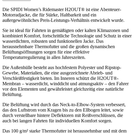
Die SPIDI Women’s Ridemaster H2OUT® ist eine Abenteuer-
Motorradjacke, die für Stärke, Haltbarkeit und ein
außergewöhnliches Preis-Leistungs-Verhältnis entwickelt wurde.
Sie ist ideal für Fahrten in gemäßigten oder kalten Klimazonen und
kombiniert Komfort, fortschrittliche Technologie und Schutz in einer
wasserdichten, robusten und funktionellen Jacke. Das
herausnehmbare Thermofutter und die großen dynamischen
Belüftungsöffnungen sorgen für eine effektive
Temperaturregulierung in allen Jahreszeiten.
Die Außenhülle besteht aus hochfestem Polyester und Ripstop-
Gewebe, Materialien, die eine ausgezeichnete Abrieb- und
Verschleißfestigkeit bieten. Im Inneren schützt die H2OUT®-
Membran – wasserdicht, winddicht und atmungsaktiv – den Fahrer
vor den Elementen und gewährleistet gleichzeitig eine natürliche
Belüftung.
Die Belüftung wird durch das Neck-to-Elbow-System verbessert,
das den Luftstrom vom Kragen bis zu den Ellbogen leitet, sowie
durch verstellbare hintere Deflektoren mit Reißverschlüssen, die
auch bei langen Fahrten für individuellen Komfort sorgen.
Das 100 g/m² starke Thermofutter ist herausnehmbar und mit dem