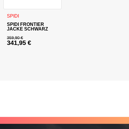
Dieses Produkt weist mehrere Varianten auf. Die Optionen 
SPIDI
SPIDI FRONTIER
JACKE SCHWARZ
359,90
€
341,95
€
Ursprünglicher Preis war: 359,90 €
Aktueller Preis ist: 341,95 €.