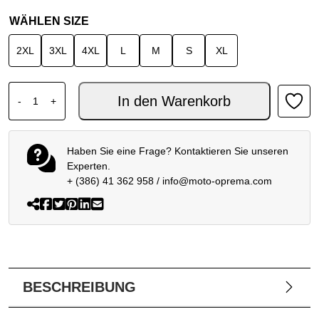
WÄHLEN SIZE
2XL
3XL
4XL
L
M
S
XL
SPIDI FRONTIER PRO H2OUT HOSE SCHWARZ Menge
In den Warenkorb
-
+
Haben Sie eine Frage? Kontaktieren Sie unseren
Experten.
+ (386) 41 362 958
/
info@moto-oprema.com
BESCHREIBUNG