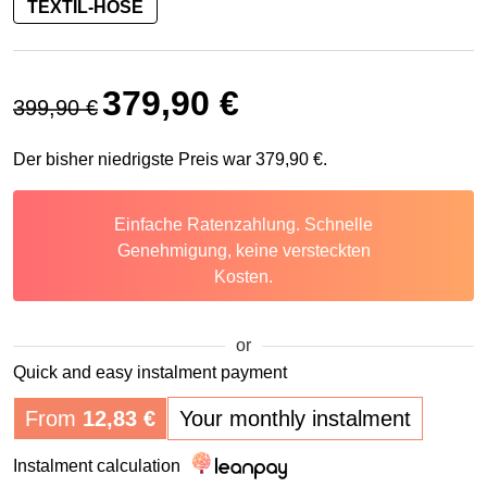
TEXTIL-HOSE
Ursprünglicher Preis war: 399,90 €
Aktueller Preis ist: 379,90 €.
379,90
€
399,90
€
Der bisher niedrigste Preis war
379,90
€
.
Einfache Ratenzahlung. Schnelle
Genehmigung, keine versteckten
Kosten.
or
Quick and easy instalment payment
From
12,83
€
Your monthly instalment
Instalment calculation