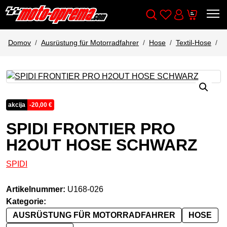
Wishlist
Cart
Išči
Account
Domov
Ausrüstung für Motorradfahrer
Hose
Textil-Hose
S
akcija
-
20,00
€
SPIDI FRONTIER PRO
H2OUT HOSE SCHWARZ
SPIDI
Artikelnummer:
U168-026
Kategorie:
AUSRÜSTUNG FÜR MOTORRADFAHRER
HOSE