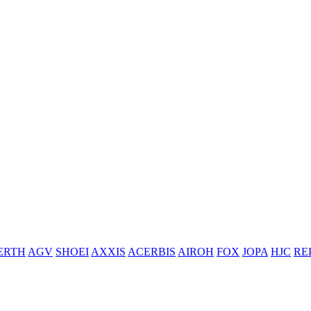
ERTH
AGV
SHOEI
AXXIS
ACERBIS
AIROH
FOX
JOPA
HJC
RE