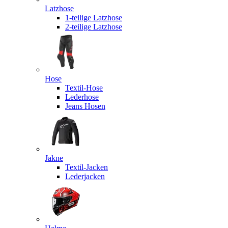
Latzhose
1-teilige Latzhose
2-teilige Latzhose
Hose
Textil-Hose
Lederhose
Jeans Hosen
Jakne
Textil-Jacken
Lederjacken