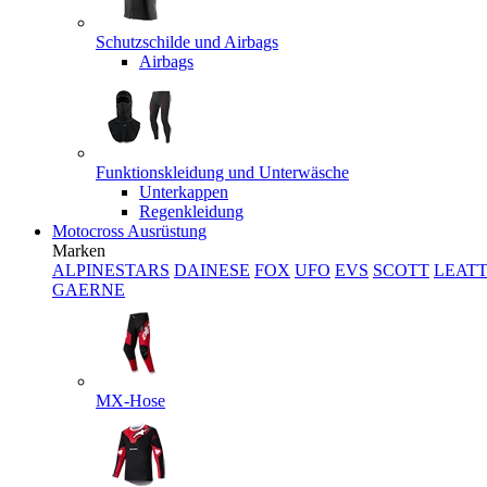
Schutzschilde und Airbags
Airbags
Funktionskleidung und Unterwäsche
Unterkappen
Regenkleidung
Motocross Ausrüstung
Marken
ALPINESTARS
DAINESE
FOX
UFO
EVS
SCOTT
LEAT
GAERNE
MX-Hose