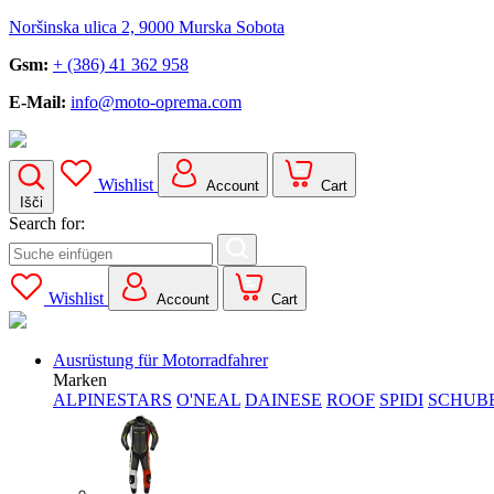
Noršinska ulica 2, 9000 Murska Sobota
Gsm:
+ (386) 41 362 958
E-Mail:
info@moto-oprema.com
Wishlist
Account
Cart
Išči
Search for:
Wishlist
Account
Cart
Ausrüstung für Motorradfahrer
Marken
ALPINESTARS
O'NEAL
DAINESE
ROOF
SPIDI
SCHUB