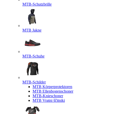
MTB-Schutzbrille
MTB Jakne
MTB-Schuhe
MTB-Schilder
MTB Körperprotektoren
MTB Ellenbogenschoner
MTB-Knieschoner
MTB Vratni ščitniki