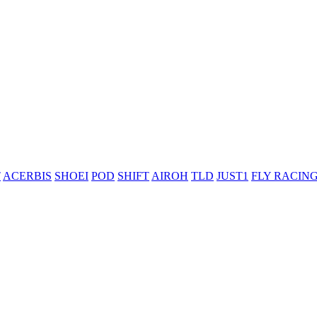
T
ACERBIS
SHOEI
POD
SHIFT
AIROH
TLD
JUST1
FLY RACIN