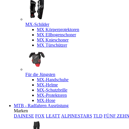
MX-Schilder
MX Körperprotektoren
MX Ellbogenschoner
MX Knieschoner
MX Türschützer
Für die Jüngsten
MX-Handschuhe
MX-Helme
MX-Schutzbrille
MX-Protektoren
MX-Hose
MTB - Radfahren Ausrüstung
Marken
DAINESE
FOX
LEATT
ALPINESTARS
TLD
FÜNF ZEH