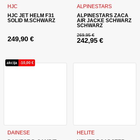
Dieses Produkt weist mehrere Varianten auf. Die Optionen 
Dieses Produkt weist mehrer
HJC
ALPINESTARS
HJC JET HELM F31
ALPINESTARS ZACA
SOLID M.SCHWARZ
AIR JACKE SCHWARZ
SCHWARZ
269,95
€
249,90
€
242,95
€
Ursprünglicher Prei
Aktueller Preis ist: 
akcija
-
10,00
€
Dieses Produkt weist mehrer
DAINESE
HELITE