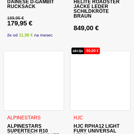
DAINESE D-GAMBIT
HELITE ROADSTER
RUCKSACK
JACKE LEDER
SCHILDKRÖTE
BRAUN
189,95
€
179,95
€
Ursprünglicher Preis war: 189,95 €
849,00
€
Aktueller Preis ist: 179,95 €.
že od
11,36 €
na mesec
akcija
-
50,00
€
Dieses Produkt weist mehrer
ALPINESTARS
HJC
ALPINESTARS
HJC RPHA12 LIGHT
SUPERTECH R10
FURY UNIVERSAL