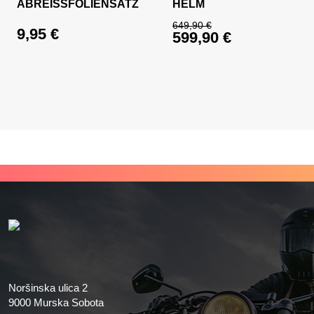
ABREISSFOLIENSATZ
HELM
649,90
€
9,95
€
599,90
€
Ursprünglicher Prei
Aktueller Preis ist: 
Noršinska ulica 2
9000 Murska Sobota