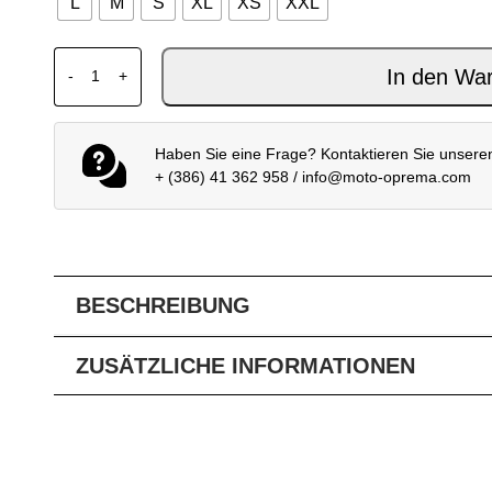
L
M
S
XL
XS
XXL
SHOEI X-SPR PRO VALION TC-8 Menge
In den Wa
-
+
Haben Sie eine Frage? Kontaktieren Sie unsere
+ (386) 41 362 958
/
info@moto-oprema.com
BESCHREIBUNG
ZUSÄTZLICHE INFORMATIONEN