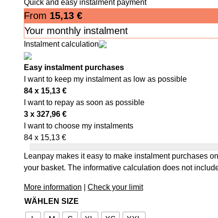
Quick and easy instalment payment
From
15,13
€
Your monthly instalment
Instalment calculation
Easy instalment purchases
I want to keep my instalment as low as possible
84 x
15,13
€
I want to repay as soon as possible
3 x
327,96
€
I want to choose my instalments
84 x
15,13
€
Leanpay makes it easy to make instalment purchases onl
your basket. The informative calculation does not include
More information
|
Check your limit
WÄHLEN SIZE