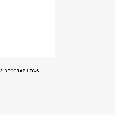
können auf der Produktseite gewählt werden
kt weist mehrere Varianten auf. Die Optionen können auf der 
2 IDEOGRAPH TC-6