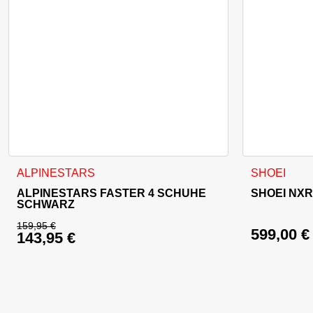
Dieses Produkt weist mehrere Varianten auf. Die Optionen 
Dieses Produ
ALPINESTARS
SHOEI
ALPINESTARS FASTER 4 SCHUHE
SHOEI NXR
SCHWARZ
159,95
€
599,00
€
143,95
€
Ursprünglicher Preis war: 159,95 €
Aktueller Preis ist: 143,95 €.