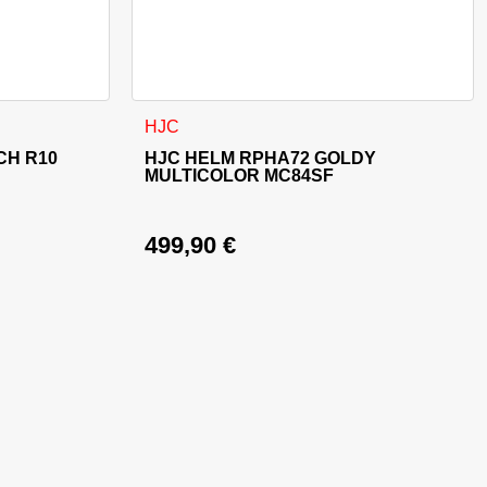
Produktseite gewählt werden
Dieses Produkt weist mehrere Varianten auf
HJC
CH R10
HJC HELM RPHA72 GOLDY
MULTICOLOR MC84SF
499,90
€