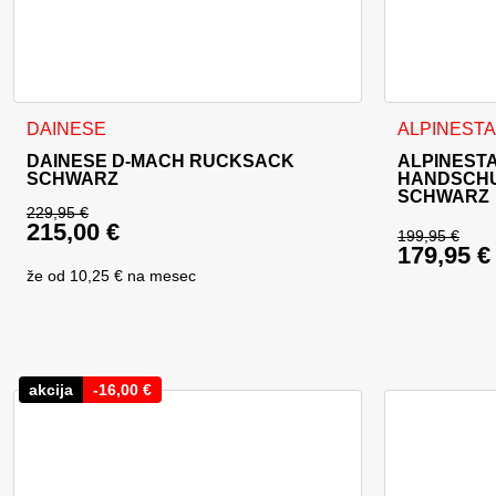
Dieses Produ
DAINESE
ALPINEST
DAINESE D-MACH RUCKSACK
ALPINESTA
SCHWARZ
HANDSCHU
SCHWARZ
229,95
€
215,00
€
Ursprünglicher Preis war: 229,95 €
199,95
€
179,95
€
Ursprüng
Aktueller Preis ist: 215,00 €.
že od
10,25 €
na mesec
Aktueller
akcija
-
16,00
€