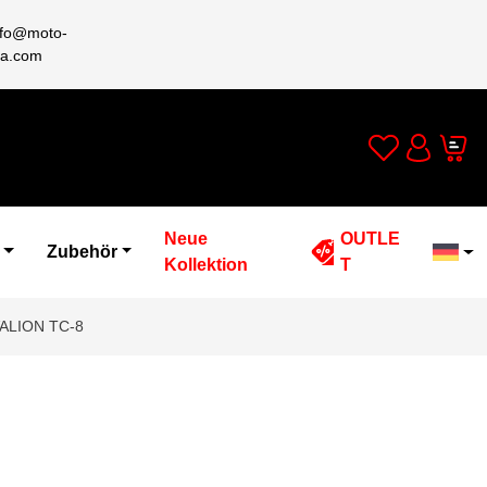
nfo@moto-
a.com
Wishlist
Cart
Account
Neue
OUTLE
Zubehör
Kollektion
T
ALION TC-8