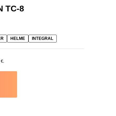
N TC-8
ER
HELME
INTEGRAL
0
€
.