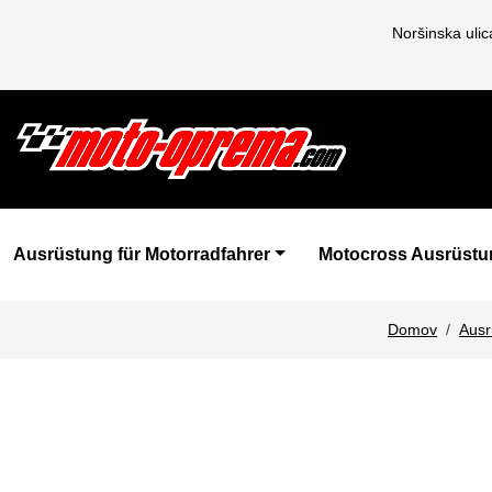
Noršinska uli
Ausrüstung für Motorradfahrer
Motocross Ausrüstu
Domov
Ausr