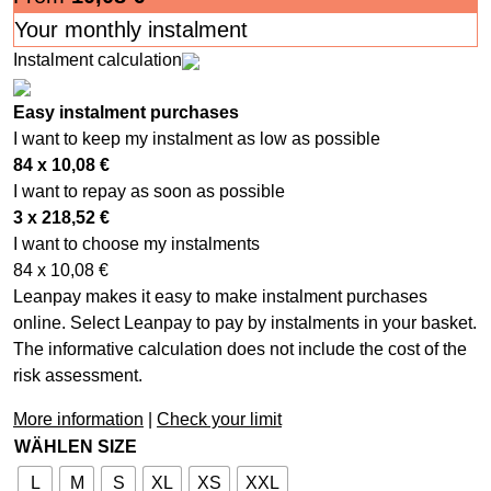
Your monthly instalment
Instalment calculation
Easy instalment purchases
I want to keep my instalment as low as possible
84 x
10,08
€
I want to repay as soon as possible
3 x
218,52
€
I want to choose my instalments
84 x
10,08
€
Leanpay makes it easy to make instalment purchases
online. Select Leanpay to pay by instalments in your basket.
The informative calculation does not include the cost of the
risk assessment.
More information
|
Check your limit
WÄHLEN SIZE
L
M
S
XL
XS
XXL