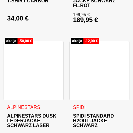
T-SHIRT CARBON
JACKE SCHWARZ
FL.ROT
199,95
€
34,00
€
189,95
€
Ursprünglicher Prei
Aktueller Preis ist: 
akcija
-
50,00
€
akcija
-
12,00
€
Dieses Produkt weist mehrere Varianten auf. Die Optionen 
Dieses Produkt weist mehrer
ALPINESTARS
SPIDI
ALPINESTARS DUSK
SPIDI STANDARD
LEDERJACKE
H2OUT JACKE
SCHWARZ LASER
SCHWARZ