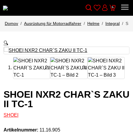
Wishlist
Cart
Išči
Account
Domov
Ausrüstung für Motorradfahrer
Helme
Integral
SHO
🔍
SHOEI NXR2 CHAR`S ZAKU
II TC-1
SHOEI
Artikelnummer:
11.16.905