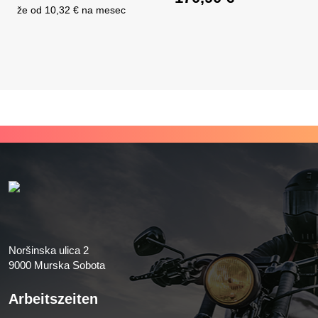
Ursprünglicher Prei
že od
10,32 €
na mesec
Aktueller Preis ist: 
Noršinska ulica 2
9000 Murska Sobota
Arbeitszeiten