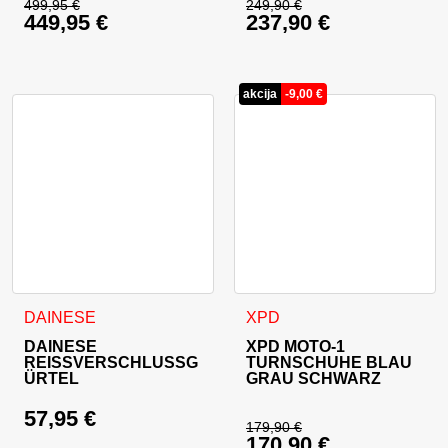
499,95
€
249,90
€
449,95
€
237,90
€
Ursprünglicher Preis war: 499,95 €
Ursprünglicher Prei
Aktueller Preis ist: 449,95 €.
Aktueller Preis ist: 
akcija
-
9,00
€
Dieses Produkt weist mehrer
DAINESE
XPD
DAINESE
XPD MOTO-1
REISSVERSCHLUSSG
TURNSCHUHE BLAU
ÜRTEL
GRAU SCHWARZ
57,95
€
179,90
€
170,90
€