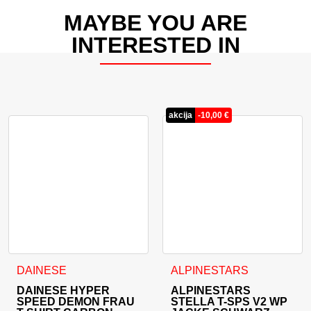
MAYBE YOU ARE
INTERESTED IN
akcija
-
10,00
€
Dieses Produkt weist mehrere Varianten auf. Die Optionen 
Dieses Produkt weist mehrer
DAINESE
ALPINESTARS
DAINESE HYPER
ALPINESTARS
SPEED DEMON FRAU
STELLA T-SPS V2 WP