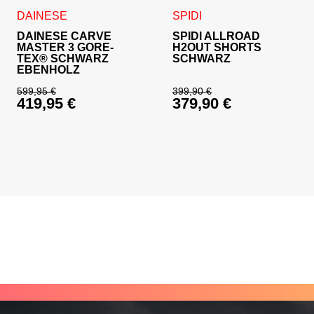
Dieses Produkt weist mehrere Varianten auf. Die Optionen 
Dieses Produkt weist mehrer
DAINESE
SPIDI
DAINESE CARVE
SPIDI ALLROAD
MASTER 3 GORE-
H2OUT SHORTS
TEX® SCHWARZ
SCHWARZ
EBENHOLZ
599,95
€
399,90
€
419,95
€
379,90
€
Ursprünglicher Preis war: 599,95 €
Ursprünglicher Prei
Aktueller Preis ist: 419,95 €.
Aktueller Preis ist: 