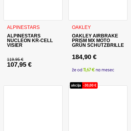
Dieses Produkt weist mehrere Varianten auf. Die Optionen 
ALPINESTARS
OAKLEY
ALPINESTARS
OAKLEY AIRBRAKE
NUCLEON KR-CELL
PRISM MX MOTO
VISIER
GRÜN SCHUTZBRILLE
184,90
€
119,95
€
107,95
€
Ursprünglicher Preis war: 119,95 €
že od
11,67 €
na mesec
Aktueller Preis ist: 107,95 €.
akcija
-
30,00
€