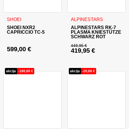
Dieses Produkt weist mehrere Varianten auf. Die Optionen 
Dieses Produkt weist mehrer
SHOEI
ALPINESTARS
SHOEI NXR2
ALPINESTARS RK-7
CAPRICCIO TC-5
PLASMA KNIESTÜTZE
SCHWARZ ROT
449,95
€
599,00
€
419,95
€
Ursprünglicher Prei
Aktueller Preis ist: 
akcija
-
180,00
€
akcija
-
20,00
€