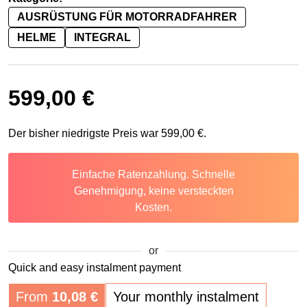
AUSRÜSTUNG FÜR MOTORRADFAHRER
HELME
INTEGRAL
599,00
€
Der bisher niedrigste Preis war
599,00
€
.
Einfache Ratenzahlung. Schnelle
Genehmigung, keine versteckten
Kosten.
or
Quick and easy instalment payment
From
10,08
€
Your monthly instalment